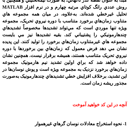
مبدأ به عنوان نقطه گذر ناگهاني، به صورت نيمه‌تحليلي و همچنين با
روش عددي رانگ کوتاي مرتبه چهارم و در نرم افزار MATLAB
تحليل غيرخطي شده‌اند. به‌علاوه، در ميان همه مجموعه­ هاي
متناوب زمان‌هاي برخورد متناسب با دوره نيروي تحريک، مجموعه
ويژه تنها موردي است که مي‌تواند تشديد­ها مخصوصاً تشديدهاي
چندهارمونيکي را پشتيباني کند. بقيه تشديدها نيز مي­ بايست
مجموعه ­هاي غيرمتناوب زمان‌هاي برخورد را توليد کنند. اين پديده
نشان مي­ دهد فرض معمول که زمان‌هاي بين برخوردها با دوره
نيروي تحريک متناسب هستند، هميشه برقرار نيست. همچنين نشان
داده خواهد شد که براي اولين تشديد نيم ­هارمونيک مجموعه
زمان‌هاي برخورد نزديک به مجموعه ويژه است و پوش نوسان‌ها در
اين تشديد، برخلاف افزايش خطي تشديدهاي چندهارمونيک به‌صورت
مجذور ريشه زمان است.
آنچه در این کد خواهید آموخت
1- نحوه استخراج معادلات نوسان گرهاي غيرهموار