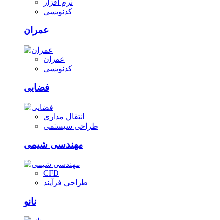
نرم افزار
کدنویسی
عمران
عمران
کدنویسی
فضایی
انتقال مداری
طراحی سیستمی
مهندسی شیمی
CFD
طراحی فرآیند
نانو