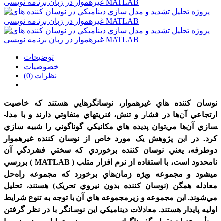
توضیحات
خصوصیات
نظرات (0)
نوسان­ کننده ­هاي غيرهموار، نوسانگر­هايي هستند که خاصيت
ارتجاعي آن‌ها در فشار و تنش، فنريت­هاي متفاوتي دارند و با مدل­
سازي آن‌ها مي‌توان پديده ­هاي مکانيکي گوناگوني را شبيه ­سازي
کرد. در اين پژوهش يک مورد خاص از نوسان­ کننده غيرهموار
دوطرفه، يعني نوسان­ کننده برخوردي که سختي فشردگي آن
نامحدود است، با استفاده از نرم افزار متلب ( MATLAB ) بررسي
مي­شود و مجموعه ويژه زمان‌هاي برخورد که مجموعه راه‌حل
معادله همگن (نوسان­ کننده بدون نيروي تحريک) هستند، تحليل
مي‌شوند. اين مجموعه و زيرمجموعه ­هاي آن با توجه به تنوع شرايط
اوليه پايدار هستند. معادلات ديناميکي اين نوسان­گر با در نظر گرفتن