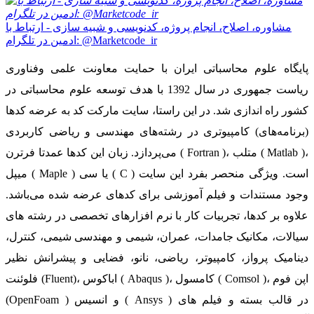
مشاوره، اصلاح، انجام پروژه، کدنویسی و شبیه سازی - ارتباط با
ادمین در تلگرام: @Marketcode_ir
پایگاه علوم محاسباتی ایران با حمایت معاونت علمی وفناوری
ریاست جمهوری در سال 1392 با هدف توسعه علوم محاسباتی در
کشور راه اندازی شد. در این راستا، سایت مارکت کد به عرضه کدها
(برنامه‌های) کامپیوتری در رشته‌های مهندسی و ریاضی کاربردی
می‌پردازد. زبان این کدها عمدتا فرترن ( Fortran )، متلب ( Matlab )،
میپل ( Maple ) یا سی ( C ) است. ویژگی منحصر بفرد این سایت
وجود مستندات و فیلم آموزشی برای کدهای عرضه شده می‌باشد.
علاوه بر کدها، تجربیات کار با نرم افزارهای تخصصی در رشته های
سیالات، مکانیک جامدات، عمران، شیمی و مهندسی شیمی، کنترل،
دینامیک پرواز، کامپیوتر، ریاضی، نانو، فضایی و پیشرانش نظیر
فلوئنت (Fluent)، اباکوس ( Abaqus )، کامسول ( Comsol )، اپن فوم
(OpenFoam ) و انسیس ( Ansys ) در قالب بسته‌ و فیلم های