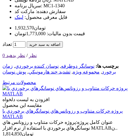
MC1-1340
سریال برنامه:
سفارش دهنده:
مارکت کد
فایل معرفی محصول:
لینک
1,932,570تومان
قیمت بدون مالیات: 1,773,000تومان
تعداد
اضافه به سبد خرید
0 نظر
/
نظر بدهید
برچسب ها:
نوسانگر دوطرفه
,
نوسان کننده برخوردي
,
زمان
برخورد
,
مجموعه ويژه
,
تشديد چند هارمونيکي
,
پوش نوسان
محصولات مرتبط
افزودن به لیست دلخواه
مقایسه این محصول
پروژه حرکات متناوب و رزونانس‌هاي نوسانگرهاي برخوردي با
MATLAB
عنوان کامل پروژه:پروژه حرکات متناوب و رزونانس هاي
نوسانگرهاي برخوردي با استفاده از نرم افزار MATLABن..
1,814,850تومان