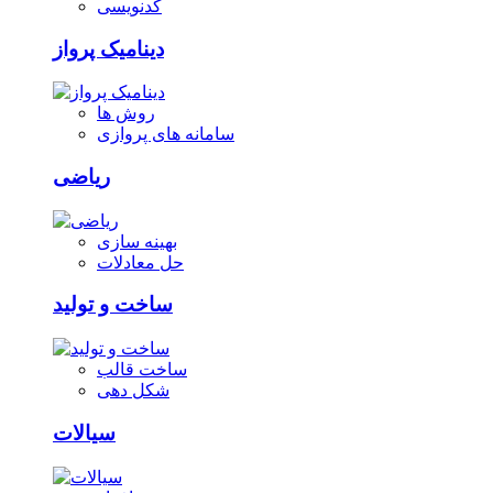
کدنویسی
دینامیک پرواز
روش ها
سامانه های پروازی
ریاضی
بهینه سازی
حل معادلات
ساخت و تولید
ساخت قالب
شکل دهی
سیالات