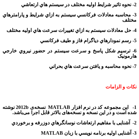
2- نحوه تاثير شرايط اوليه مختلف در سيستم هاي ارتعاشي
3- محاسبه معادلات فرکانسي سيستم به ازاي شرايط و پارامترهاي
مختلف
4- حل معادلات سيستم به ازاي تغييرات سرعت هاي اوليه مختلف
5- رسم نمودارهاي دياگرام فاز و طيف فرکانسي
6- ترسيم شکل پاسخ و سرعت سيستم در حضور نيروي خارجي
هارمونيک
7- نحوه محاسبه و يافتن سرعت هاي بحراني
نکات و الزامات
1- این مجموعه کد در نرم افزار MATLAB نسخه‌ی 2012b نوشته
شده است و در این نسخه و نسخه‌های بالاتر قابل اجرا می‌باشد.
2- آشنایی با مفاهيم ارتعاشات نوسانگرهاي دوزرفه و برخوردي
3- آشنایی اوليه برنامه نويسي با زبان MATLAB