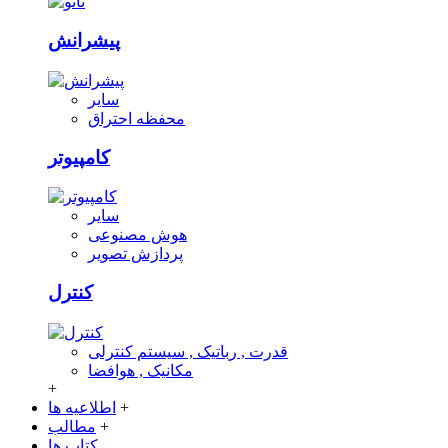
پیشرانش
سایر
محفظه احتراق
کامپیوتر
سایر
هوش مصنوعی
پردازش تصویر
کنترل
قدرت , رباتیک , سیستم کنترلی
مکانیک , هوافضا
+
+
اطلاعیه ها
+
مطالب
کتاب ها