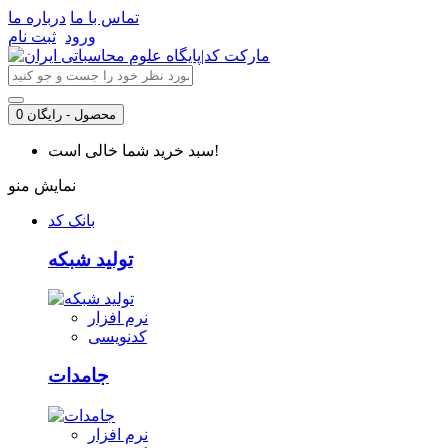
تماس با ما
درباره ما
ورود
ثبت نام
0 محصول - رایگان
سبد خرید شما خالی است!
نمایش منو
بانک کد
تولید شبکه
نرم افزار
کدنویسی
جامدات
نرم افزار