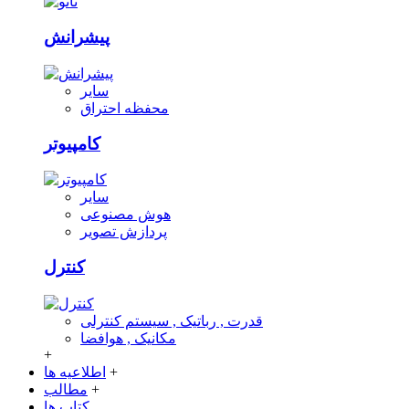
پیشرانش
سایر
محفظه احتراق
کامپیوتر
سایر
هوش مصنوعی
پردازش تصویر
کنترل
قدرت , رباتیک , سیستم کنترلی
مکانیک , هوافضا
+
+
اطلاعیه ها
+
مطالب
کتاب ها