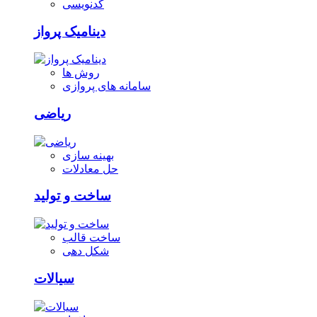
کدنویسی
دینامیک پرواز
روش ها
سامانه های پروازی
ریاضی
بهینه سازی
حل معادلات
ساخت و تولید
ساخت قالب
شکل دهی
سیالات