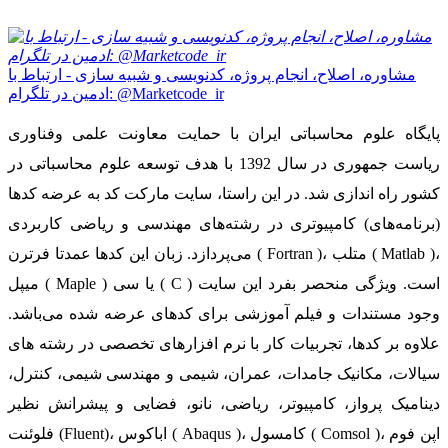
مشاوره، اصلاح، انجام پروژه، کدنویسی و شبیه سازی - ارتباط با
ادمین در تلگرام: @Marketcode_ir
پایگاه علوم محاسباتی ایران با حمایت معاونت علمی وفناوری
ریاست جمهوری در سال 1392 با هدف توسعه علوم محاسباتی در
کشور راه اندازی شد. در این راستا، سایت مارکت کد به عرضه کدها
(برنامه‌های) کامپیوتری در رشته‌های مهندسی و ریاضی کاربردی
می‌پردازد. زبان این کدها عمدتا فرترن ( Fortran )، متلب ( Matlab )،
میپل ( Maple ) یا سی ( C ) است. ویژگی منحصر بفرد این سایت
وجود مستندات و فیلم آموزشی برای کدهای عرضه شده می‌باشد.
علاوه بر کدها، تجربیات کار با نرم افزارهای تخصصی در رشته های
سیالات، مکانیک جامدات، عمران، شیمی و مهندسی شیمی، کنترل،
دینامیک پرواز، کامپیوتر، ریاضی، نانو، فضایی و پیشرانش نظیر
فلوئنت (Fluent)، اباکوس ( Abaqus )، کامسول ( Comsol )، اپن فوم