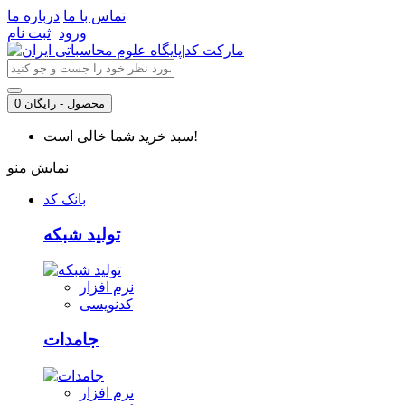
تماس با ما
درباره ما
ورود
ثبت نام
0 محصول - رایگان
سبد خرید شما خالی است!
نمایش منو
بانک کد
تولید شبکه
نرم افزار
کدنویسی
جامدات
نرم افزار