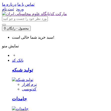
تماس با ما
درباره ما
ورود
ثبت نام
0 محصول - رایگان
سبد خرید شما خالی است!
نمایش منو
+
بانک کد
تولید شبکه
نرم افزار
کدنویسی
جامدات