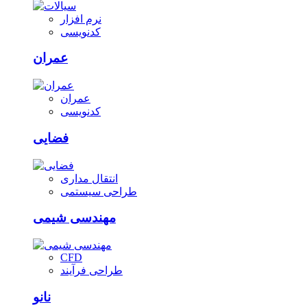
نرم افزار
کدنویسی
عمران
عمران
کدنویسی
فضایی
انتقال مداری
طراحی سیستمی
مهندسی شیمی
CFD
طراحی فرآیند
نانو