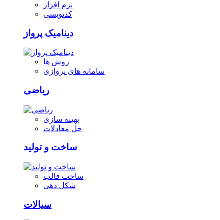
نرم افزار
کدنویسی
دینامیک پرواز
روش ها
سامانه های پروازی
ریاضی
بهینه سازی
حل معادلات
ساخت و تولید
ساخت قالب
شکل دهی
سیالات