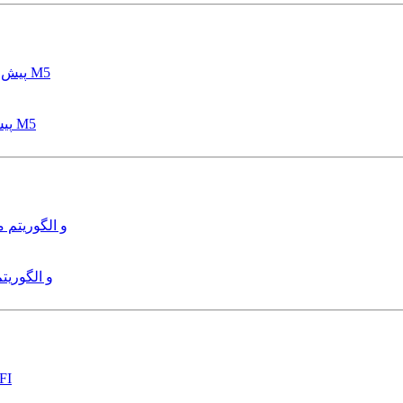
پیش بینی عمق آبشستگی پایه پل با استفاده از مدل درختی قواعد M5
هدایت و کنترل ربات زیرآب