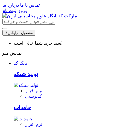
تماس با ما
درباره ما
ورود
ثبت نام
0 محصول - رایگان
سبد خرید شما خالی است!
نمایش منو
بانک کد
تولید شبکه
نرم افزار
کدنویسی
جامدات
نرم افزار