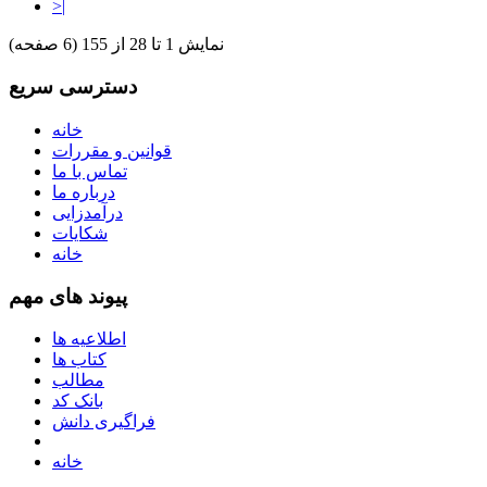
>|
نمایش 1 تا 28 از 155 (6 صفحه)
دسترسی سریع
خانه
قوانین و مقررات
تماس با ما
درباره ما
درآمدزایی
شکایات
خانه
پیوند های مهم
اطلاعیه ها
کتاب ها
مطالب
بانک کد
فراگیری دانش
خانه