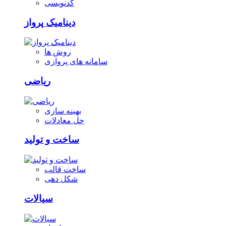
کدنویسی
دینامیک پرواز
روش ها
سامانه های پروازی
ریاضی
بهینه سازی
حل معادلات
ساخت و تولید
ساخت قالب
شکل دهی
سیالات