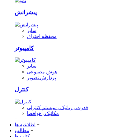
پیشرانش
سایر
محفظه احتراق
کامپیوتر
سایر
هوش مصنوعی
پردازش تصویر
کنترل
قدرت , رباتیک , سیستم کنترلی
مکانیک , هوافضا
+
+
اطلاعیه ها
+
مطالب
کتاب ها