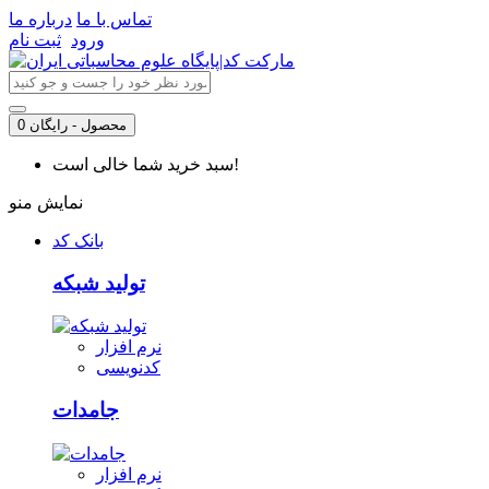
تماس با ما
درباره ما
ورود
ثبت نام
0 محصول - رایگان
سبد خرید شما خالی است!
نمایش منو
بانک کد
تولید شبکه
نرم افزار
کدنویسی
جامدات
نرم افزار