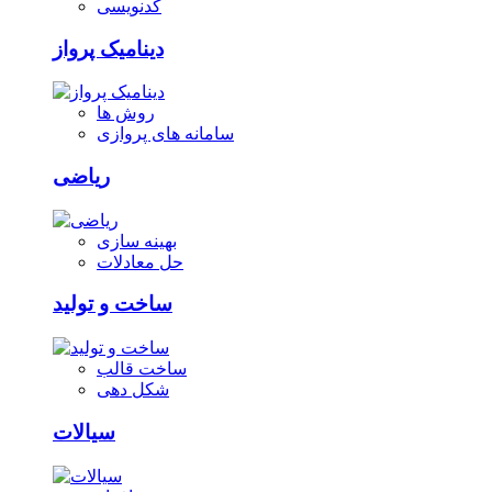
کدنویسی
دینامیک پرواز
روش ها
سامانه های پروازی
ریاضی
بهینه سازی
حل معادلات
ساخت و تولید
ساخت قالب
شکل دهی
سیالات