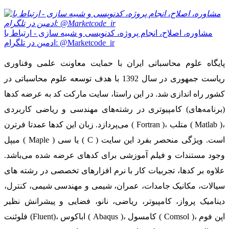
مشاوره، اصلاح، انجام پروژه، کدنویسی و شبیه سازی - ارتباط با
ادمین در تلگرام: @Marketcode_ir
پایگاه علوم محاسباتی ایران با حمایت معاونت علمی وفناوری
ریاست جمهوری در سال 1392 با هدف توسعه علوم محاسباتی در
کشور راه اندازی شد. در این راستا، سایت مارکت کد به عرضه کدها
(برنامه‌های) کامپیوتری در رشته‌های مهندسی و ریاضی کاربردی
می‌پردازد. زبان این کدها عمدتا فرترن ( Fortran )، متلب ( Matlab )،
میپل ( Maple ) یا سی ( C ) است. ویژگی منحصر بفرد این سایت
وجود مستندات و فیلم آموزشی برای کدهای عرضه شده می‌باشد.
علاوه بر کدها، تجربیات کار با نرم افزارهای تخصصی در رشته های
سیالات، مکانیک جامدات، عمران، شیمی و مهندسی شیمی، کنترل،
دینامیک پرواز، کامپیوتر، ریاضی، نانو، فضایی و پیشرانش نظیر
فلوئنت (Fluent)، اباکوس ( Abaqus )، کامسول ( Comsol )، اپن فوم