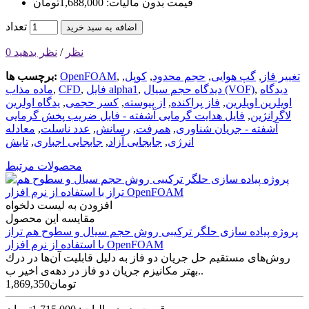
قیمت بدون مالیات: 1,688,000تومان
تعداد
اضافه به سبد خرید
0 نظر
/
نظر بدهید
تغییر فاز
,
گپ هوایی
,
حجم محدود
,
کوپل
,
,
OpenFOAM
برچسب ها:
دیدگاه
,
دیدگاه حجم سیال (VOF)
,
فایل alpha1
,
CFD
,
ماده مذاب
اویلرین اویلرین
,
فاز پراکنده
,
از پیوسته
,
کسر حجمی
,
یدگاه اولرین
لاگرانژین
,
فایل هدایت گرمایی آشفته - فایل ضریب پخش گرمایی
آشفته - جریان شناوری
,
همرفت
,
رسانش
,
عدد ناسلت
,
معادله
انرژی
,
جابجایی آزاد
,
جابجایی اجباری
,
تابش
محصولات مرتبط
افزودن به لیست دلخواه
مقایسه این محصول
پروژه پیاده سازی حلگر ترکیبی روش حجم سیال و سطوح هم تراز
با استفاده از نرم افزار OpenFOAM
روش‌های مستقيم حل جريان دو فاز به دليل قابليت آن‌ها در درك
بهتر مكانيزم جريان دو فاز در دهه‌ی اخير ب..
1,869,350تومان