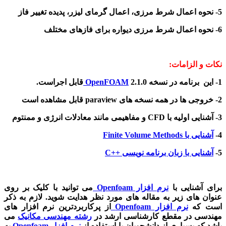
5- نحوه اعمال شرط مرزی، اعمال گرمای لیزر، پدیده تغییر فاز
6- نحوه اعمال شرط مرزی دیواره برای فازهای مختلف
نکات و الزامات:
1- این برنامه در نسخه 2.1.0
OpenFOAM
قابل اجراست.
2- خروجی ها در همه نسخه های paraview قابل مشاهده است
3- آشنایی اولیه با CFD و مفاهیمی مانند معادلات انرژی و ممنتوم
4-
آشنایی با Finite Volume Methods
5-
آشنایی با زبان برنامه نویسی ++C
برای آشنایی با
نرم افزار Openfoam
می توانید با کلیک بر روی
عنوان های زیر به مقاله های مورد نظر هدایت شوید. لازم به ذکر
است که
نرم افزار Openfoam
از پرکاربردترین نرم افزار های
مهندسی در مقطع کارشناسی ارشد در
رشته مهندسی مکانیک
می
باشد که بسیاری از دانشجویان با استفاده از
نرم افزار Openfoam
به