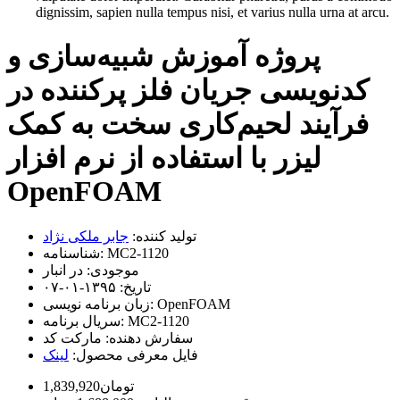
dignissim, sapien nulla tempus nisi, et varius nulla urna at arcu.
پروژه آموزش شبیه‌سازی و
کدنویسی جریان فلز پرکننده در
فرآیند لحیم‌کاری سخت به کمک
لیزر با استفاده از نرم افزار
OpenFOAM
تولید کننده:
جابر ملکی نژاد
MC2-1120
شناسنامه:
موجودی:
در انبار
تاریخ:
۱۳۹۵-۰۱-۰۷
OpenFOAM
زبان برنامه نویسی:
MC2-1120
سریال برنامه:
سفارش دهنده:
مارکت کد
فایل معرفی محصول:
لینک
1,839,920تومان