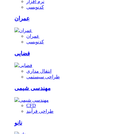
نرم افزار
کدنویسی
عمران
عمران
کدنویسی
فضایی
انتقال مداری
طراحی سیستمی
مهندسی شیمی
CFD
طراحی فرآیند
نانو