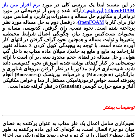
در این مستند ابتدا یک بررسی کلی در مورد
نرم افزار متن باز
OpenFOAM ( اپن فوم )
ارائه شده و پس از توضیحاتی در مورد
نرم‌افزار و مکانیزم حل مساله و دستورات پرکاربرد و اساسی مورد
نیاز برای کار با
OpenFOAM
، درفصل دوم به حل مساله مورد نظر
پرداخته شده است. نحوه نصب، ران گرفتن، کدنویسی مساله و
محتویات تست‌کیس مورد نیاز، چگونگی اعمال شرایط محیطی،
متغیرها و ثوابت مساله و همچنین نحوه گراف گرفتن در انتهای کار
آورده شده است. با توجه به پیچیدگی کوپل کردن 3 مساله تغییر
فاز(جامد به مایع و مایع به جامد)، سیلان ماده مذاب به داخل گپ
هوایی و حل مساله در فضای حجم محدود سعی بر آن است با ارائه
توضیحاتی در کنار کدهای نوشته شده، آموزش نحوه کدنویسی داده
شود. شبیه‌سازی فرآیند مذکور با در نظر گرفتن نیروهای شناوری و
مارانگونی (Marangoni) و فرضیات بوزینسک (Boussinesq) انجام
پذیرفته است. خواص ترمودینامیکی مستقل از دما و خواص مکانیکی
آلیاژ و منبع حرارت گوسین (Gaussian) در نظر گرفته شده است.
توضیحات بیشتر
لحیم‌کاری شامل اعمال یک فلز مذاب به عنوان پر‌کننده به فضای
میان دو جزء اتصال است، به گونه‌ای که این ماده پر‌کننده به طور
کامل سطوح اتصال را تر کرده و نوعی پیوند متالورژیکی بین اجزاء