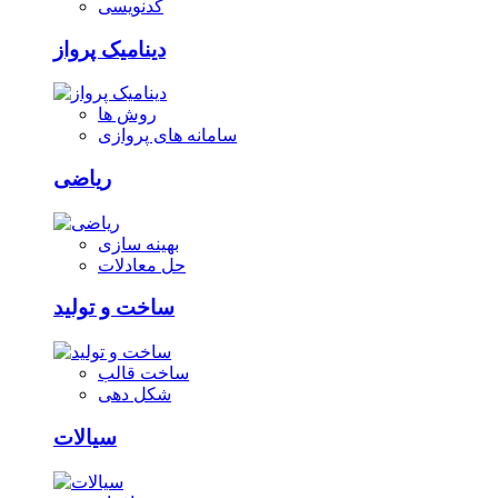
کدنویسی
دینامیک پرواز
روش ها
سامانه های پروازی
ریاضی
بهینه سازی
حل معادلات
ساخت و تولید
ساخت قالب
شکل دهی
سیالات