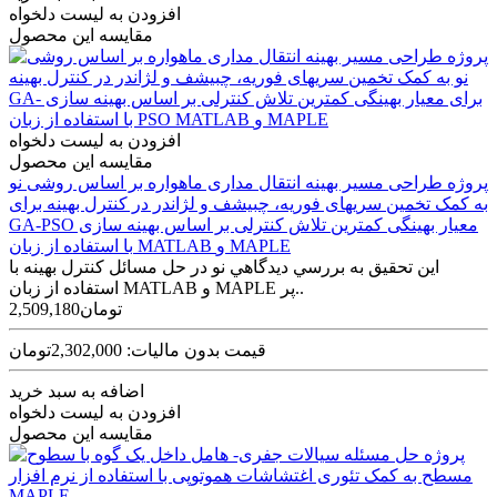
افزودن به لیست دلخواه
مقایسه این محصول
افزودن به لیست دلخواه
مقایسه این محصول
پروژه طراحی مسير بهينه انتقال مداری ماهواره بر اساس روشی نو
به کمک تخمين سری‫های فوريه، چبيشف و لژاندر در کنترل بهينه برای
معيار بهينگی کمترين تلاش کنترلی بر اساس بهينه سازی GA-PSO
‬با استفاده از زبان MATLAB و MAPLE
اين تحقيق به بررسي ديدگاهي نو در حل مسائل کنترل بهينه با
استفاده از زبان MATLAB و MAPLE پر..
2,509,180تومان
قیمت بدون مالیات: 2,302,000تومان
اضافه به سبد خرید
افزودن به لیست دلخواه
مقایسه این محصول