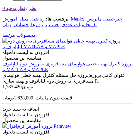
0 نظر
/
نظر بدهید
جبرخطی
,
ماتریس‌
,
,
Maple
,
برچسب ها:
ریاضی
,
میپل
,
آموزش
زبان C
محاسبات عددی
,
حساب بردارها
,
حسابان
,
محصولات مرتبط
افزودن به لیست دلخواه
مقایسه این محصول
پروژه کنترل بهينه خطی هواپيمای مسافربری به روش دوم لياپانوف
با MATLAB و MAPLE
عنوان کامل پروژه:پروژه حل مسئله کنترل بهينه خطی هواپيمای
مسافربری به روش دوم لياپانوف و بهينه سازی P..
1,785,420تومان
قیمت بدون مالیات: 1,638,000تومان
اضافه به سبد خرید
افزودن به لیست دلخواه
مقایسه این محصول
افزودن به لیست دلخواه