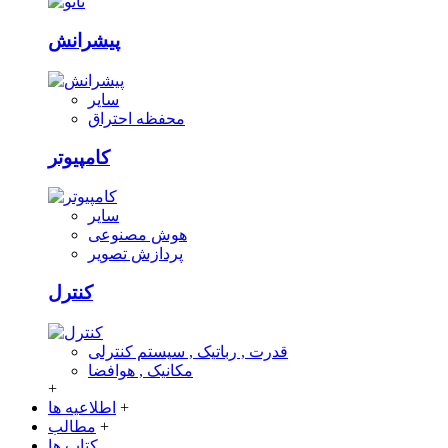
پیشرانش
سایر
محفظه احتراق
کامپیوتر
سایر
هوش مصنوعی
پردازش تصویر
کنترل
قدرت , رباتیک , سیستم کنترلی
مکانیک , هوافضا
+
+
اطلاعیه ها
+
مطالب
کتاب ها