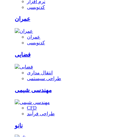
نرم افزار
کدنویسی
عمران
عمران
کدنویسی
فضایی
انتقال مداری
طراحی سیستمی
مهندسی شیمی
CFD
طراحی فرآیند
نانو