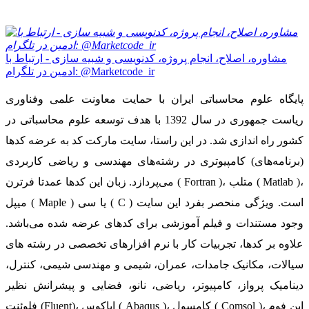
مشاوره، اصلاح، انجام پروژه، کدنویسی و شبیه سازی - ارتباط با
ادمین در تلگرام: @Marketcode_ir
پایگاه علوم محاسباتی ایران با حمایت معاونت علمی وفناوری
ریاست جمهوری در سال 1392 با هدف توسعه علوم محاسباتی در
کشور راه اندازی شد. در این راستا، سایت مارکت کد به عرضه کدها
(برنامه‌های) کامپیوتری در رشته‌های مهندسی و ریاضی کاربردی
می‌پردازد. زبان این کدها عمدتا فرترن ( Fortran )، متلب ( Matlab )،
میپل ( Maple ) یا سی ( C ) است. ویژگی منحصر بفرد این سایت
وجود مستندات و فیلم آموزشی برای کدهای عرضه شده می‌باشد.
علاوه بر کدها، تجربیات کار با نرم افزارهای تخصصی در رشته های
سیالات، مکانیک جامدات، عمران، شیمی و مهندسی شیمی، کنترل،
دینامیک پرواز، کامپیوتر، ریاضی، نانو، فضایی و پیشرانش نظیر
فلوئنت (Fluent)، اباکوس ( Abaqus )، کامسول ( Comsol )، اپن فوم