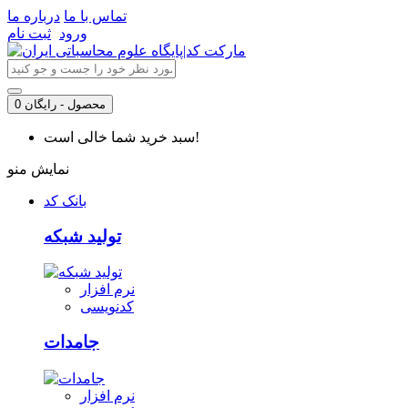
تماس با ما
درباره ما
ورود
ثبت نام
0 محصول - رایگان
سبد خرید شما خالی است!
نمایش منو
بانک کد
تولید شبکه
نرم افزار
کدنویسی
جامدات
نرم افزار