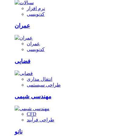
نرم افزار
کدنویسی
عمران
عمران
کدنویسی
فضایی
انتقال مداری
طراحی سیستمی
مهندسی شیمی
CFD
طراحی فرآیند
نانو