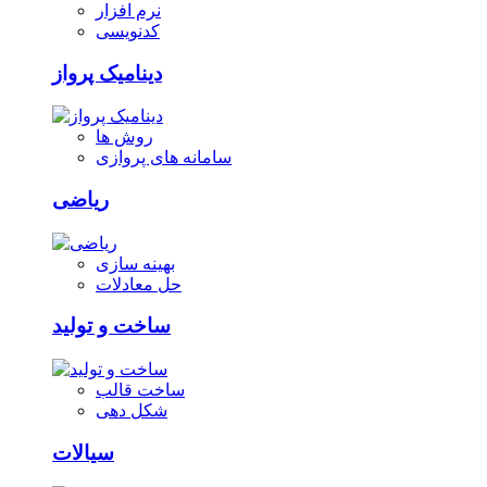
نرم افزار
کدنویسی
دینامیک پرواز
روش ها
سامانه های پروازی
ریاضی
بهینه سازی
حل معادلات
ساخت و تولید
ساخت قالب
شکل دهی
سیالات