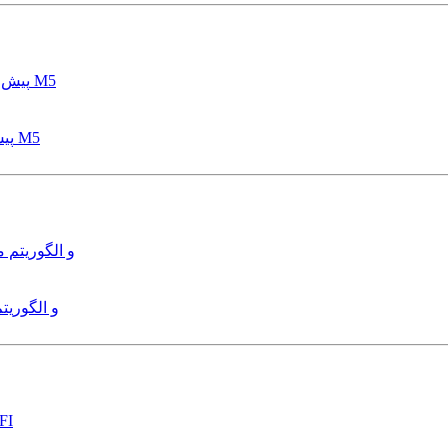
پیش بینی عمق آبشستگی پایه پل با استفاده از مدل درختی قواعد M5
هدایت و کنترل ربات زیرآب