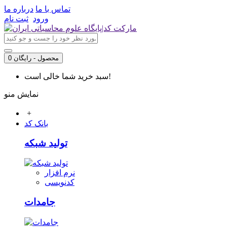
تماس با ما
درباره ما
ورود
ثبت نام
0 محصول - رایگان
سبد خرید شما خالی است!
نمایش منو
+
بانک کد
تولید شبکه
نرم افزار
کدنویسی
جامدات