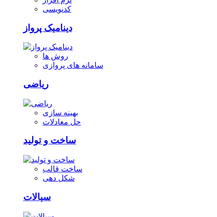
کدنویسی
دینامیک پرواز
روش ها
سامانه های پروازی
ریاضی
بهینه سازی
حل معادلات
ساخت و تولید
ساخت قالب
شکل دهی
سیالات