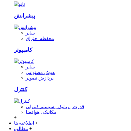
پیشرانش
سایر
محفظه احتراق
کامپیوتر
سایر
هوش مصنوعی
پردازش تصویر
کنترل
قدرت , رباتیک , سیستم کنترلی
مکانیک , هوافضا
+
+
اطلاعیه ها
+
مطالب