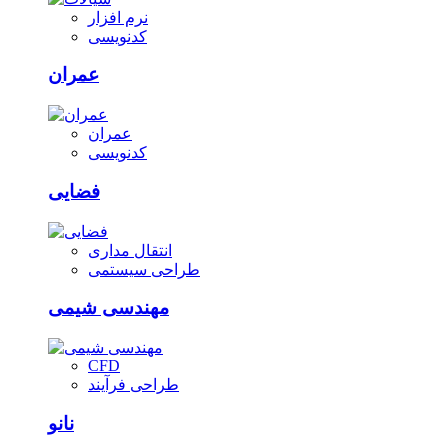
نرم افزار
کدنویسی
عمران
عمران
کدنویسی
فضایی
انتقال مداری
طراحی سیستمی
مهندسی شیمی
CFD
طراحی فرآیند
نانو