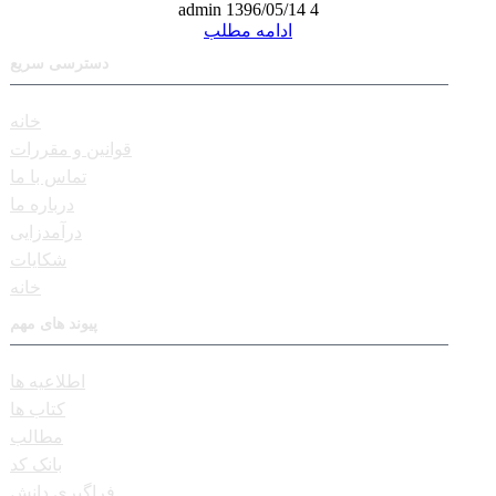
admin
1396/05/14
4
ادامه مطلب
دسترسی سریع
خانه
قوانین و مقررات
تماس با ما
درباره ما
درآمدزایی
شکایات
خانه
پیوند های مهم
اطلاعیه ها
کتاب ها
مطالب
بانک کد
فراگیری دانش