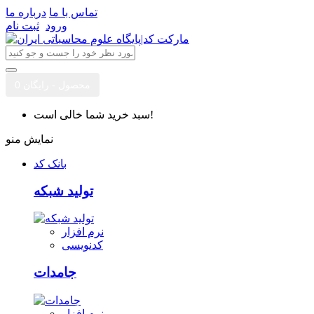
تماس با ما
درباره ما
ورود
ثبت نام
0 محصول - رایگان
سبد خرید شما خالی است!
نمایش منو
بانک کد
تولید شبکه
نرم افزار
کدنویسی
جامدات
نرم افزار