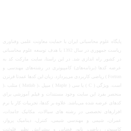
مشاوره، اصلاح، انجام پروژه، کدنویسی و شبیه سازی - ارتباط با
ادمین در تلگرام: @Marketcode_ir
پایگاه علوم محاسباتی ایران با حمایت معاونت علمی وفناوری
ریاست جمهوری در سال 1392 با هدف توسعه علوم محاسباتی
در کشور راه اندازی شد. در این راستا، سایت مارکت کد به
عرضه کدها (برنامه‌های) کامپیوتری در رشته‌های مهندسی و
ریاضی کاربردی می‌پردازد. زبان این کدها عمدتا فرترن ( Fortran
)، متلب ( Matlab )، میپل ( Maple ) یا سی ( C ) است. ویژگی
منحصر بفرد این سایت وجود مستندات و فیلم آموزشی برای
کدهای عرضه شده می‌باشد. علاوه بر کدها، تجربیات کار با نرم
افزارهای تخصصی در رشته های سیالات، مکانیک جامدات،
عمران، شیمی و مهندسی شیمی، کنترل، دینامیک پرواز،
کامپیوتر، ریاضی، نانو، فضایی و پیشرانش نظیر فلوئنت