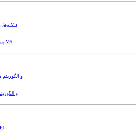
پیش بینی عمق آبشستگی پایه پل با استفاده از مدل درختی قواعد M5
هدایت و کنترل ربات زیرآب