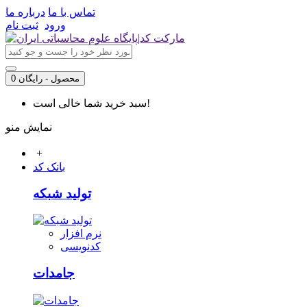
تماس با ما
درباره ما
ورود
ثبت نام
0 محصول - رایگان
سبد خرید شما خالی است!
نمایش منو
+
بانک کد
تولید شبکه
نرم افزار
کدنویسی
جامدات