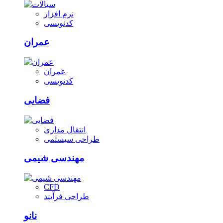
نرم افزار
کدنویسی
عمران
عمران
کدنویسی
فضایی
انتقال مداری
طراحی سیستمی
مهندسی شیمی
CFD
طراحی فرآیند
نانو