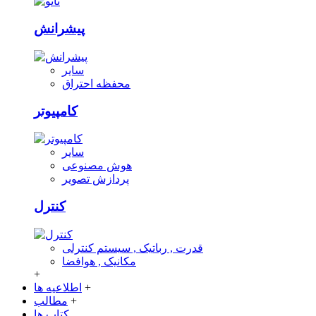
پیشرانش
سایر
محفظه احتراق
کامپیوتر
سایر
هوش مصنوعی
پردازش تصویر
کنترل
قدرت , رباتیک , سیستم کنترلی
مکانیک , هوافضا
+
+
اطلاعیه ها
+
مطالب
کتاب ها