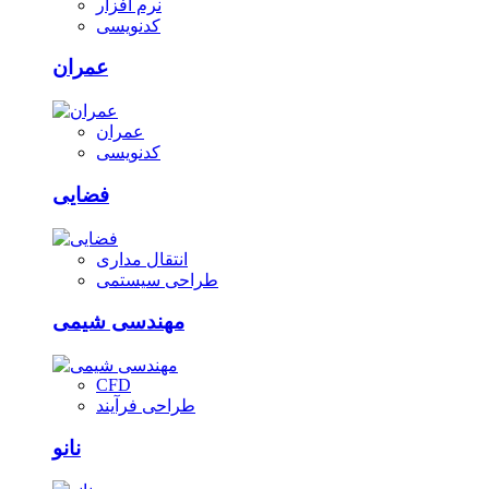
نرم افزار
کدنویسی
عمران
عمران
کدنویسی
فضایی
انتقال مداری
طراحی سیستمی
مهندسی شیمی
CFD
طراحی فرآیند
نانو