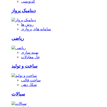
کدنویسی
دینامیک پرواز
روش ها
سامانه های پروازی
ریاضی
بهینه سازی
حل معادلات
ساخت و تولید
ساخت قالب
شکل دهی
سیالات