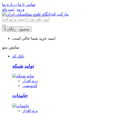
تماس با ما
درباره ما
ورود
ثبت نام
0 محصول - رایگان
سبد خرید شما خالی است!
نمایش منو
بانک کد
تولید شبکه
نرم افزار
کدنویسی
جامدات
نرم افزار