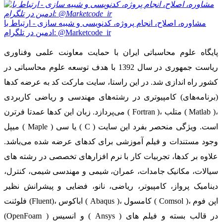
مشاوره، اصلاح، انجام پروژه، کدنویسی و شبیه سازی - ارتباط با
ادمین در تلگرام: @Marketcode_ir
پایگاه علوم محاسباتی ایران با حمایت معاونت علمی وفناوری
ریاست جمهوری در سال 1392 با هدف توسعه علوم محاسباتی در
کشور راه اندازی شد. در این راستا، سایت مارکت کد به عرضه کدها
(برنامه‌های) کامپیوتری در رشته‌های مهندسی و ریاضی کاربردی
می‌پردازد. زبان این کدها عمدتا فرترن ( Fortran )، متلب ( Matlab )،
میپل ( Maple ) یا سی ( C ) است. ویژگی منحصر بفرد این سایت
وجود مستندات و فیلم آموزشی برای کدهای عرضه شده می‌باشد.
علاوه بر کدها، تجربیات کار با نرم افزارهای تخصصی در رشته های
سیالات، مکانیک جامدات، عمران، شیمی و مهندسی شیمی، کنترل،
دینامیک پرواز، کامپیوتر، ریاضی، نانو، فضایی و پیشرانش نظیر
فلوئنت (Fluent)، اباکوس ( Abaqus )، کامسول ( Comsol )، اپن فوم
(OpenFoam ) و انسیس ( Ansys ) در قالب بسته‌ و فیلم های