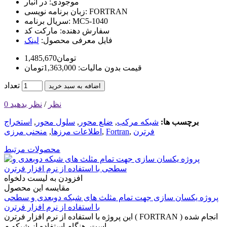
موجودی:
در انبار
FORTRAN
زبان برنامه نویسی:
MC5-1040
سریال برنامه:
سفارش دهنده:
مارکت کد
فایل معرفی محصول:
لینک
1,485,670تومان
قیمت بدون مالیات: 1,363,000تومان
تعداد
اضافه به سبد خرید
0 نظر
/
نظر بدهید
برچسب ها:
شبکه مرکب
,
ضلع محور
,
سلول محور
,
استخراج
فرترن
,
Fortran
,
اطلاعات مرزها
,
منحنی مرزی
محصولات مرتبط
افزودن به لیست دلخواه
مقایسه این محصول
پروژه یکسان سازی جهت تمام مثلث های شبکه دوبعدی و سطحی
با استفاده از نرم افزار فرترن
این پروژه با استفاده از نرم افزار فرترن ( FORTRAN ) انجام شده
است. هنگام استفاده از شبکه م..