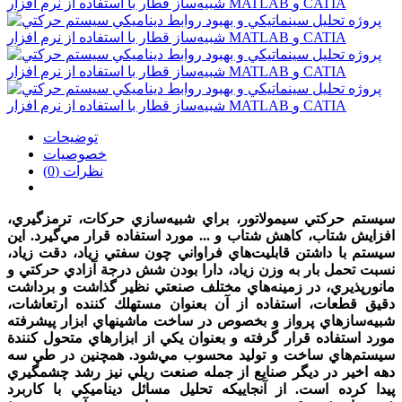
توضیحات
خصوصیات
نظرات (0)
سيستم حرکتي سيمولاتور، براي شبيه‌سازي حرکات، ترمزگيري،
افزايش شتاب، کاهش شتاب و ... مورد استفاده قرار مي‌گيرد. اين
سيستم با داشتن قابليت‌هاي فراواني چون سفتي زياد، دقت زياد،
نسبت تحمل بار به وزن زياد، دارا بودن شش درجة آزادي حركتي و
مانورپذيري، در زمينه‌هاي مختلف صنعتي نظير گذاشت و برداشت
دقيق قطعات، استفاده از آن بعنوان مستهلك كننده ارتعاشات،
شبيه‌سازهاي پرواز و بخصوص در ساخت ماشينهاي ابزار پيشرفته
مورد استفاده قرار گرفته و بعنوان يكي از ابزارهاي متحول كنندة
سيستم‌هاي ساخت و توليد محسوب مي‌شود. همچنين در طي سه
دهه اخير در ديگر صنايع از جمله صنعت ريلي نيز رشد چشمگيري
پيدا کرده است. از آنجاييكه تحليل مسائل ديناميكي با كاربرد