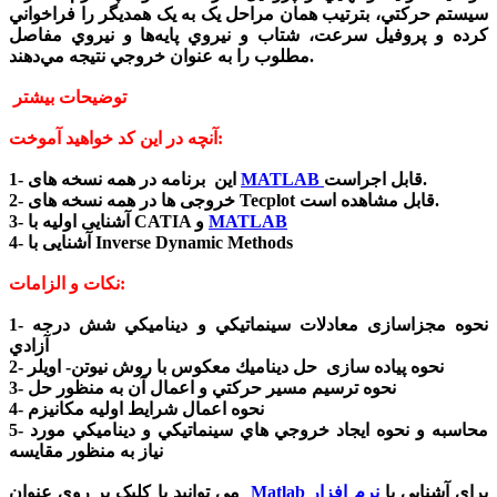
سيستم حرکتي، بترتيب همان مراحل يک به يک همديگر را فراخواني
کرده و پروفيل سرعت، شتاب و نيروي پايه‌ها و نيروي مفاصل
مطلوب را به عنوان خروجي نتيجه مي‌دهند.
توضیحات بیشتر
آنچه در این کد خواهید آموخت:
قابل اجراست.
MATLAB
1- این برنامه در همه نسخه های
2- خروجی ها در همه نسخه های Tecplot قابل مشاهده است.
MATLAB
3- آشنایی اولیه با CATIA و
4- آشنایی با Inverse Dynamic Methods
نکات و الزامات:
1- نحوه مجزاسازی معادلات سينماتيكي و ديناميكي شش درجه
آزادي
2- نحوه پیاده سازی حل ديناميك معكوس با روش نيوتن- اويلر
3- نحوه ترسيم مسير حركتي و اعمال آن به منظور حل
4- نحوه اعمال شرايط اوليه مكانيزم
5- محاسبه و نحوه ايجاد خروجي هاي سينماتيكي و ديناميكي مورد
نياز به منظور مقايسه
برای آشنایی با
نرم افزار
Matlab
می توانید با کلیک بر روی عنوان