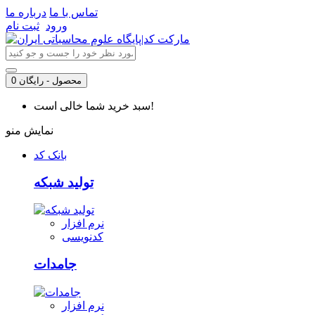
تماس با ما
درباره ما
ورود
ثبت نام
0 محصول - رایگان
سبد خرید شما خالی است!
نمایش منو
بانک کد
تولید شبکه
نرم افزار
کدنویسی
جامدات
نرم افزار