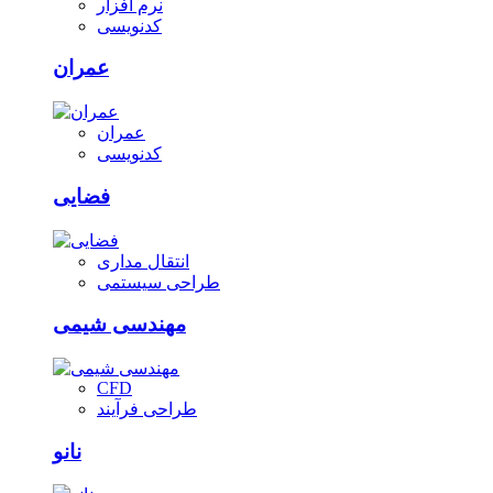
نرم افزار
کدنویسی
عمران
عمران
کدنویسی
فضایی
انتقال مداری
طراحی سیستمی
مهندسی شیمی
CFD
طراحی فرآیند
نانو