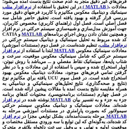
فرض‌هاي غير دقيق منجر به عدم صحت نتايج بدست آمده مي‌شود؛
، معادلات
نرم افزار متلب ( MATLAB )
در اين تحقيق با استفاده از
سينماتيك و ديناميك معكوس مكانيزم با كاربرد فرضهاي دقيق مورد
بررسي قرار گرفته و بهبود يافته است. تحقيق حاضر شامل سه
فصل اصلي است. فصل اول (راهنماي کاربري) مخصوص کاربران،
جهت آموزش مدل‌سازي و شبيه‌سازي سيستم حرکتي در نرم افزار
و همچنين نشان دادن روش اجراي برنامه‌هاي
MATLAB
CATIA و
کد شده مربوط به تحليل سينماتيک و ديناميک سيستم حرکتي در
نرم‌افزار متلب
، تنظيم شده‌است. در فصل دوم (مستندات آموزشي)
معادلات سينماتيک معکوس
نرم افزار MATLAB
ابتدا با استفاده از
سيستم حرکتي که شامل سينماتيک معکوس موقعيت، سرعت و
شتاب پايه‌ها، سينماتيک نقاط مفصلي و ... مي‌باشد با روش نيوتن-
اويلر استخراج شده و سپس با استفاده از اين معادلات و با در نظر
گرفتن تمامي فرض‌هاي موجود، معادلات ديناميک معکوس بهبود
يافته براي مکانيزم نوع UCU استخراج شده است. در فصل سوم
(نتايج و صحه‌گذاري)، نتايج تحليل‌هاي سينماتيکي و ديناميکي به
همراه مقايسه نتايج بدست آمده با مقالات پيشين ارائه شده است.
در فصل چهارم (مستندات برنامه‌نويسي)، محتويات کدهاي برنامه‌
جزء به جزء و به تفسير بيان
نرم افزار MATLAB
نوشته شده در
شده‌اند. معادلات سينماتيک و ديناميک معکوس سيستم حرکتي
سيمولاتور که بصورت پارامتري در مستندات آموزشي مرحله به
نرم افزار MATLAB
مرحله بدست‌آمده‌اند، بشکل توابعي مجزا در
کد شده‌اند، به‌گونه‌اي که اين توابع با سه ورودي مستقل مختصات و
موقعيت اوليه و نهايي و پروفيل سرعت دلخواه پلاتفرم متحرک