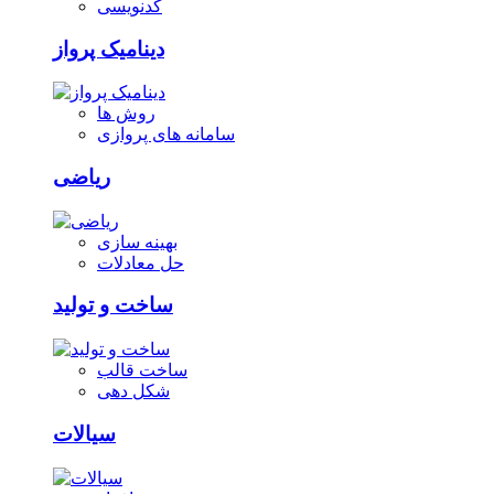
کدنویسی
دینامیک پرواز
روش ها
سامانه های پروازی
ریاضی
بهینه سازی
حل معادلات
ساخت و تولید
ساخت قالب
شکل دهی
سیالات