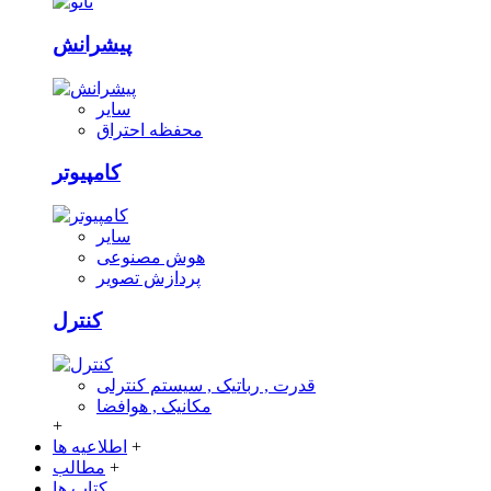
پیشرانش
سایر
محفظه احتراق
کامپیوتر
سایر
هوش مصنوعی
پردازش تصویر
کنترل
قدرت , رباتیک , سیستم کنترلی
مکانیک , هوافضا
+
+
اطلاعیه ها
+
مطالب
کتاب ها