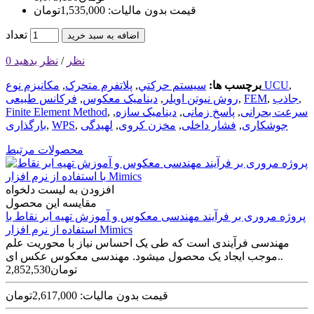
قیمت بدون مالیات: 1,535,000تومان
تعداد
اضافه به سبد خرید
0 نظر
/
نظر بدهید
,
مکانيزم نوع UCU
برچسب ها:
سيستم‌ حرکتي
,
پلاتفرم متحرک
,
,
جاذب
,
FEM‌
,
روش نيوتن اويلر
,
ديناميک معکوس
,
فرکانس طبیعی
سرعت بحرانی
,
پاسخ زمانی
,
دینامیک سازه
,
,
Finite Element Method
جوشکاری
,
فشار داخلی
,
مخزن کروی
,
لهیدگی
,
WPS‌
,
بارگذاری
محصولات مرتبط
افزودن به لیست دلخواه
مقایسه این محصول
پروژه مروری بر فرآیند مهندسی معکوس و آموزش تهیه ابر نقاط با
استفاده از نرم افزار Mimics
مهندسی فرآیندی است که طی یک احساس نیاز با محوریت علم
موجب ایجاد یک محصول می­شود. مهندسی معکوس عکس ای..
2,852,530تومان
قیمت بدون مالیات: 2,617,000تومان