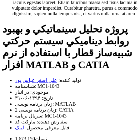
iaculis egestas laoreet. Etiam faucibus massa sed risus lacinia in
vulputate dolor imperdiet. Curabitur pharetra, purus a commodo
dignissim, sapien nulla tempus nisi, et varius nulla urna at arcu.
پروژه تحليل سينماتيکي و بهبود
روابط ديناميکي سيستم حرکتي
شبيه‌ساز قطار با استفاده از نرم
افزار MATLAB و CATIA
تولید کننده:
علی اصغر عباس پور
MC1-1043
شناسنامه:
موجودی:
در انبار
تاریخ:
۱۳۹۴-۰۶-۳۱
MATLAB
زبان برنامه نویسی:
CATIA
زبان برنامه نویسی 2:
MC1-1043
سریال برنامه:
سفارش دهنده:
مارکت کد
فایل معرفی محصول:
لینک
1,673,150تومان