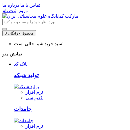
تماس با ما
درباره ما
ورود
ثبت نام
0 محصول - رایگان
سبد خرید شما خالی است!
نمایش منو
بانک کد
تولید شبکه
نرم افزار
کدنویسی
جامدات
نرم افزار