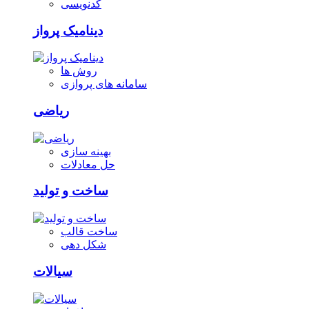
کدنویسی
دینامیک پرواز
روش ها
سامانه های پروازی
ریاضی
بهینه سازی
حل معادلات
ساخت و تولید
ساخت قالب
شکل دهی
سیالات