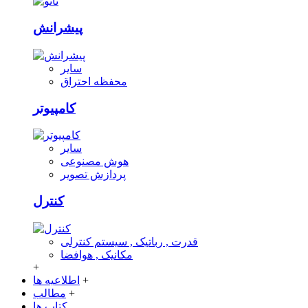
پیشرانش
سایر
محفظه احتراق
کامپیوتر
سایر
هوش مصنوعی
پردازش تصویر
کنترل
قدرت , رباتیک , سیستم کنترلی
مکانیک , هوافضا
+
+
اطلاعیه ها
+
مطالب
کتاب ها