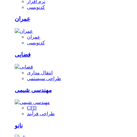
نرم افزار
کدنویسی
عمران
عمران
کدنویسی
فضایی
انتقال مداری
طراحی سیستمی
مهندسی شیمی
CFD
طراحی فرآیند
نانو