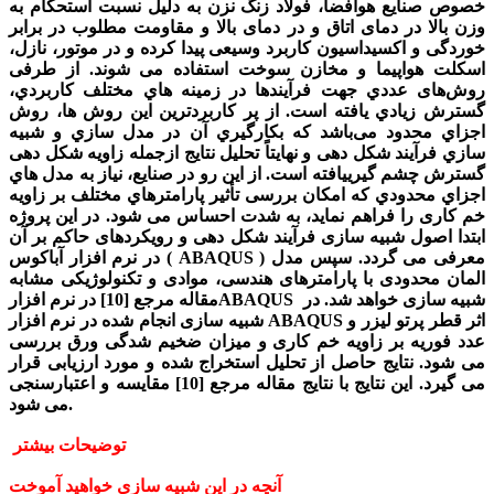
خصوص صنایع هوافضا، فولاد زنگ نزن به دلیل نسبت استحکام به
وزن بالا در دمای اتاق و در دمای بالا و مقاومت مطلوب در برابر
خوردگی و اکسیداسیون کاربرد وسیعی پیدا کرده و در موتور، نازل،
اسکلت هواپیما و مخازن سوخت استفاده می­ شوند. از طرفی
روش‌های عددي جهت فرآیندها در زمینه­ هاي مختلف کاربردي،
گسترش زیادي یافته است. از پر کاربردترین این روش­ ها، روش
اجزاي محدود می‌باشد که بکارگیري آن در مدل سازي و شبیه
سازي فرآیند شکل­ دهی و نهایتاً تحلیل نتایج ازجمله زاویه شکل­ دهی
گسترش چشم گیرییافته است. از این رو در صنایع، نیاز به مدل­ هاي
اجزاي محدودي که امکان بررسی تأثیر پارامترهاي مختلف بر زاویه
خم کاری را فراهم نماید، به شدت احساس می­ شود. در این پروژه
ابتدا اصول شبیه ­سازی فرآیند شکل­ دهی و رویکردهای حاکم بر آن
در نرم افزار آباکوس ( ABAQUS ) معرفی می­ گردد. سپس مدل
المان محدودی با پارامترهای هندسی، موادی و تکنولوژیکی مشابه
مقاله مرجع [10] در نرم ­افزارABAQUS شبیه­ سازی خواهد شد. در
شبیه­ سازی انجام شده در نرم افزار ABAQUS اثر قطر پرتو لیزر و
عدد فوریه بر زاویه خم کاری و میزان ضخیم­ شدگی ورق بررسی
می­ شود. نتایج حاصل از تحلیل استخراج شده و مورد ارزیابی قرار
می­ گیرد. این نتایج با نتایج مقاله مرجع [10] مقایسه و اعتبارسنجی
می­ شود.
توضیحات بیشتر
آنچه در این شبیه سازی خواهید آموخت