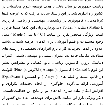
ریاست جمهوری در سال 1392 با هدف توسعه علوم محاسباتی در
کشور راه اندازی شد. در این راستا، سایت مارکت کد به عرضه کدها
(برنامه‌های) کامپیوتری در رشته‌های مهندسی و ریاضی کاربردی
می‌پردازد. زبان این کدها عمدتا فرترن ( Fortran )، متلب ( Matlab )،
میپل ( Maple ) یا سی ( C ) است. ویژگی منحصر بفرد این سایت
وجود مستندات و فیلم آموزشی برای کدهای عرضه شده می‌باشد.
علاوه بر کدها، تجربیات کار با نرم افزارهای تخصصی در رشته های
سیالات، مکانیک جامدات، عمران، شیمی و مهندسی شیمی، کنترل،
دینامیک پرواز، کامپیوتر، ریاضی، نانو، فضایی و پیشرانش نظیر
فلوئنت (Fluent)، اباکوس ( Abaqus )، کامسول ( Comsol )، اپن فوم
(OpenFoam ) و انسیس ( Ansys ) در قالب بسته‌ و فیلم های
آموزشی ارائه می‌گردد. جلوگیری از انجام تحقیقات تکراری و
افزایش امکان پیاده سازی ایده‌های نو از نتایج این فعالیت‌هاست.
دیگر ویژگی بارز این سایت تلاش برای جهت‌دهی به دانش کشور از
طریق حمایت از نخبگان با سیاست تشویقی کسر خدمت سربازی