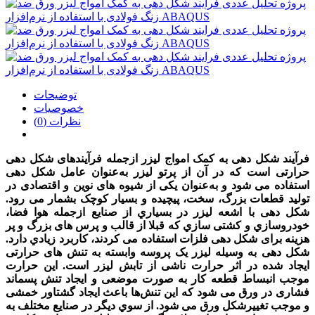
توضیحات
خصوصیات
نظرات (0)
فرآیند شکل ­دهی به کمک امواج لیزر ازجمله فرآیندهای شکل­ دهی
حرارتی است که در آن از پرتو لیزر به‌عنوان عامل شکل­ دهی
استفاده می­ شود و به‌عنوان یکی از شیوه­ های نوین و اقتصادی در
تولید قطعات بزرگ، سخت، پیچیده و بسیار کوچک بشمار می ­رود.
شکل­ دهی با اشعه لیزر در بسیاري از صنایع ازجمله هوا فضا،
خودروسازي و کشتی ­سازي که قبلا از قالب­ و پرس­ های بزرگ و پر
هزینه برای شکل ­دهی فلزات استفاده می­ کردند، کاربرد زیادي دارد.
شکل ­دهی به وسیله لیزر یک پروسه وابسته به تنش­ های حرارتی
ایجاد شده در اثر حرارت ناشی از تابش لیزر است. این حرارت
موجب انبساط قطعه کار به‌ صورت موضعی و ایجاد تنش پسماند
فشاری در ورق می ­شود که این تنش‌ها باعث ایجاد گشتاور خمشی
و موجب تغییرشکل ورق می ­شود. از سوي دیگر در صنایع مختلف به