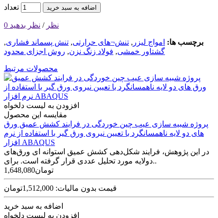
تعداد
اضافه به سبد خرید
0 نظر
/
نظر بدهید
برچسب ها:
امواج لیزر
,
تنش¬های حرارتی
,
تنش پسماند فشاری
,
گشتاور خمشی
,
فولاد زنگ نزن
,
روش اجزای محدود
محصولات مرتبط
افزودن به لیست دلخواه
مقایسه این محصول
پروژه شبیه سازی عیب چین خوردگی در فرایند کشش عمیق ورق
های دو لایه ناهمسانگرد با تعیین نیروی ورق گیر با استفاده از نرم
افزار ABAQUS
در این پژوهش، فرایند شکل‌دهی کشش عمیق استوانه ای ورق‌های
دولایه مورد تحلیل عددی قرار گرفته است. برای..
1,648,080تومان
قیمت بدون مالیات: 1,512,000تومان
اضافه به سبد خرید
افزودن به لیست دلخواه