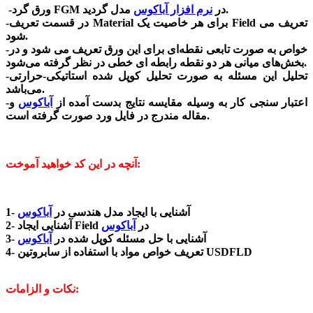
مدل گردید.
-ورق گرد FGM در
نرم افزار آباکوس
-در قسمت تعریف Material برای هر خاصیت یک Field تعریف می
شود.
-خواص به صورت تابعی نقطه‌ای برای این ورق تعریف می شود و در
بخش‌های میانی هر دو نقطه رابطه ای خطی در نظر گرفته می‌شود.
-تحلیل این مسئله به صورت تحلیل کوپل شده استاتیکی-حرارتی
می‌باشد.
-اعتبار سنجی کار به وسیله مقایسه نتایج بدست آمده از
آباکوس
و
مقاله مندرج در فایل ورد صورت گرفته است.
آنچه در این کد خواهید آموخت:
1- آشنایی با ایجاد مدل هندسی در
آباکوس
2- آشنایی ایجاد Field در
آباکوس
3- آشنایی با حل مسئله کوپل شده در
آباکوس
4- تعریف خواص مواد با استفاده از سابروتین USDFLD
نکات و الزامات: