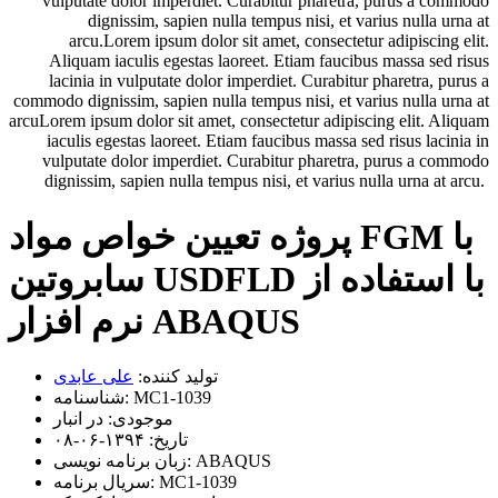
vulputate dolor imperdiet. Curabitur pharetra, purus a commodo
dignissim, sapien nulla tempus nisi, et varius nulla urna at
arcu.Lorem ipsum dolor sit amet, consectetur adipiscing elit.
Aliquam iaculis egestas laoreet. Etiam faucibus massa sed risus
lacinia in vulputate dolor imperdiet. Curabitur pharetra, purus a
commodo dignissim, sapien nulla tempus nisi, et varius nulla urna at
arcuLorem ipsum dolor sit amet, consectetur adipiscing elit. Aliquam
iaculis egestas laoreet. Etiam faucibus massa sed risus lacinia in
vulputate dolor imperdiet. Curabitur pharetra, purus a commodo
dignissim, sapien nulla tempus nisi, et varius nulla urna at arcu.
پروژه تعیین خواص مواد FGM با
سابروتین USDFLD با استفاده از
نرم افزار ABAQUS
تولید کننده:
علی عابدی
MC1-1039
شناسنامه:
موجودی:
در انبار
تاریخ:
۱۳۹۴-۰۶-۰۸
ABAQUS
زبان برنامه نویسی:
MC1-1039
سریال برنامه: