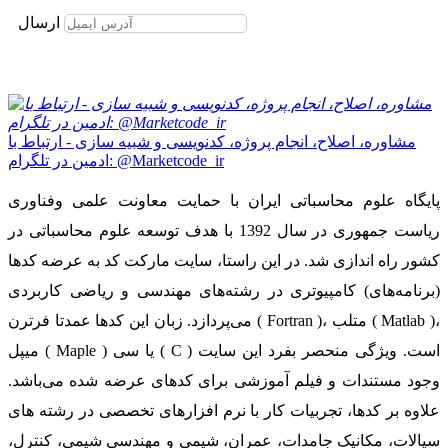
برای عضویت در خبرنامه ایمیل خود را وارد نمایید
ارسال
مشاوره، اصلاح، انجام پروژه، کدنویسی و شبیه سازی - ارتباط با
ادمین در تلگرام: @Marketcode_ir
پایگاه علوم محاسباتی ایران با حمایت معاونت علمی وفناوری
ریاست جمهوری در سال 1392 با هدف توسعه علوم محاسباتی در
کشور راه اندازی شد. در این راستا، سایت مارکت کد به عرضه کدها
(برنامه‌های) کامپیوتری در رشته‌های مهندسی و ریاضی کاربردی
می‌پردازد. زبان این کدها عمدتا فرترن ( Fortran )، متلب ( Matlab )،
میپل ( Maple ) یا سی ( C ) است. ویژگی منحصر بفرد این سایت
وجود مستندات و فیلم آموزشی برای کدهای عرضه شده می‌باشد.
علاوه بر کدها، تجربیات کار با نرم افزارهای تخصصی در رشته های
سیالات، مکانیک جامدات، عمران، شیمی و مهندسی شیمی، کنترل،