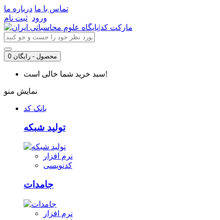
تماس با ما
درباره ما
ورود
ثبت نام
0 محصول - رایگان
سبد خرید شما خالی است!
نمایش منو
بانک کد
تولید شبکه
نرم افزار
کدنویسی
جامدات
نرم افزار