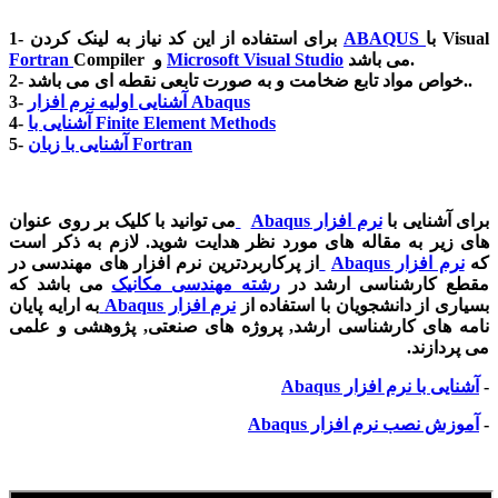
با Visual
ABAQUS
1- برای استفاده از این کد نیاز به لینک کردن
می باشد.
Microsoft Visual Studio
Compiler و
Fortran
2- خواص مواد تابع ضخامت و به صورت تابعی نقطه ای می باشد..
آشنایی اولیه نرم افزار Abaqus
3-
آشنایی با Finite Element Methods
4-
آشنایی با زبان Fortran
5-
برای آشنایی با
نرم افزار
Abaqus
می توانید با کلیک بر روی عنوان
های زیر به مقاله های مورد نظر هدایت شوید. لازم به ذکر است
که
نرم افزار
Abaqus
از پرکاربردترین نرم افزار های مهندسی در
مقطع کارشناسی ارشد در
رشته مهندسی مکانیک
می باشد که
بسیاری از دانشجویان با استفاده از
نرم افزار
Abaqus
به ارایه پایان
نامه های کارشناسی ارشد, پروژه های صنعتی, پژوهشی و علمی
می پردازند.
-
آشنایی با نرم افزار
Abaqus
-
آموزش نصب نرم افزار
Abaqus