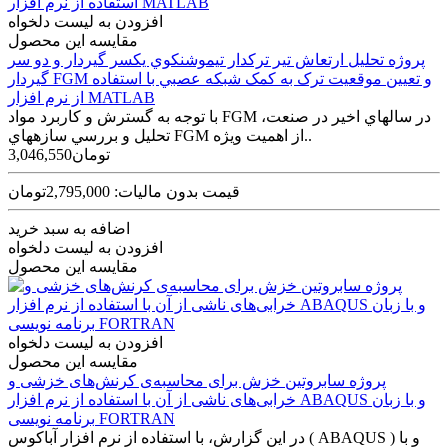
افزودن به لیست دلخواه
مقایسه این محصول
پروژه تحليل ارتعاش تير ترکدار تيموشنکوي يکسر گيردار و دو سر
گيردار FGM و تعيين موقعيت ترک به کمک شبکه عصبي با استفاده
از نرم افزار MATLAB
با توجه به گسترش و کاربرد مواد FGM در سال­هاي اخير در صنعت،
تحليل و بررسي سازه­هاي FGM از اهميت ويژه..
3,046,550تومان
قیمت بدون مالیات: 2,795,000تومان
اضافه به سبد خرید
افزودن به لیست دلخواه
مقایسه این محصول
افزودن به لیست دلخواه
مقایسه این محصول
پروژه سابروتین خزش برای محاسبه‌ی کرنش‌های خزشی و
خرابی‌های ناشی از آن با استفاده از نرم افزار ABAQUS و با زبان
برنامه نویسی FORTRAN
در این گزارش، با استفاده از نرم افزار آباکوس ( ABAQUS ) و با