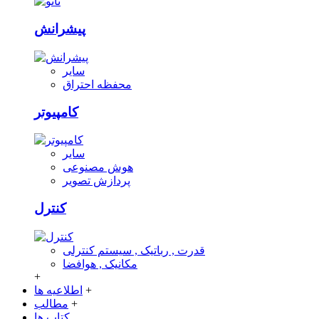
پیشرانش
سایر
محفظه احتراق
کامپیوتر
سایر
هوش مصنوعی
پردازش تصویر
کنترل
قدرت , رباتیک , سیستم کنترلی
مکانیک , هوافضا
+
+
اطلاعیه ها
+
مطالب
کتاب ها