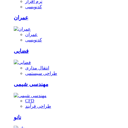
نرم افزار
کدنویسی
عمران
عمران
کدنویسی
فضایی
انتقال مداری
طراحی سیستمی
مهندسی شیمی
CFD
طراحی فرآیند
نانو