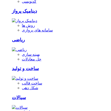
کدنویسی
دینامیک پرواز
روش ها
سامانه های پروازی
ریاضی
بهینه سازی
حل معادلات
ساخت و تولید
ساخت قالب
شکل دهی
سیالات