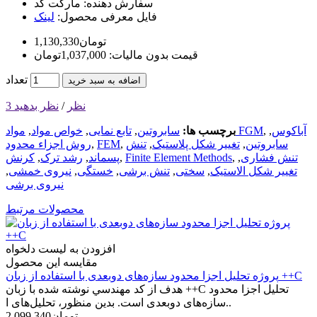
سفارش دهنده:
مارکت کد
فایل معرفی محصول:
لینک
1,130,330تومان
قیمت بدون مالیات: 1,037,000تومان
تعداد
اضافه به سبد خرید
3 نظر
/
نظر بدهید
آباکوس
,
,
مواد FGM
برچسب ها:
سابروتین
,
تابع نمایی
,
خواص مواد
,
سابروتین
,
تغییر شکل پلاستیک
,
تنش
,
FEM
,
روش اجزاء محدود
تنش فشاری
,
,
Finite Element Methods
,
پسماند
,
رشد ترک
,
کرنش
تغییر شکل الاستیک
,
سختی
,
تنش برشی
,
خستگی
,
نیروی خمشی
,
نیروی برشی
محصولات مرتبط
افزودن به لیست دلخواه
مقایسه این محصول
پروژه تحلیل اجزا محدود سازه‌های دو‌بعدی با استفاده از زبان ++C
هدف از کد مهندسي نوشته شده با زبان ++C تحليل اجزا محدود
سازه‌های دوبعدی است. بدین منظور، تحلیل‌های ا..
2,099,340تومان