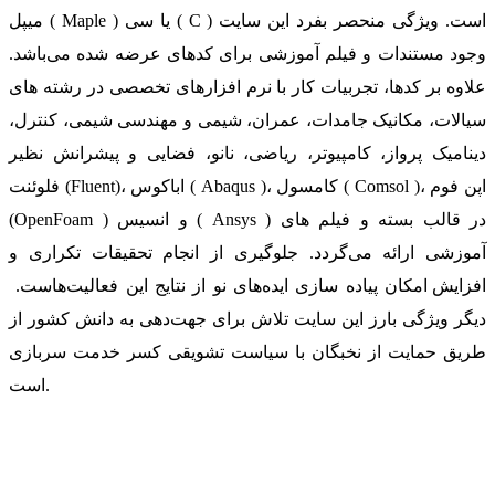
میپل ( Maple ) یا سی ( C ) است. ویژگی منحصر بفرد این سایت
وجود مستندات و فیلم آموزشی برای کدهای عرضه شده می‌باشد.
علاوه بر کدها، تجربیات کار با نرم افزارهای تخصصی در رشته های
سیالات، مکانیک جامدات، عمران، شیمی و مهندسی شیمی، کنترل،
دینامیک پرواز، کامپیوتر، ریاضی، نانو، فضایی و پیشرانش نظیر
فلوئنت (Fluent)، اباکوس ( Abaqus )، کامسول ( Comsol )، اپن فوم
(OpenFoam ) و انسیس ( Ansys ) در قالب بسته‌ و فیلم های
آموزشی ارائه می‌گردد. جلوگیری از انجام تحقیقات تکراری و
افزایش امکان پیاده سازی ایده‌های نو از نتایج این فعالیت‌هاست.
دیگر ویژگی بارز این سایت تلاش برای جهت‌دهی به دانش کشور از
طریق حمایت از نخبگان با سیاست تشویقی کسر خدمت سربازی
است.