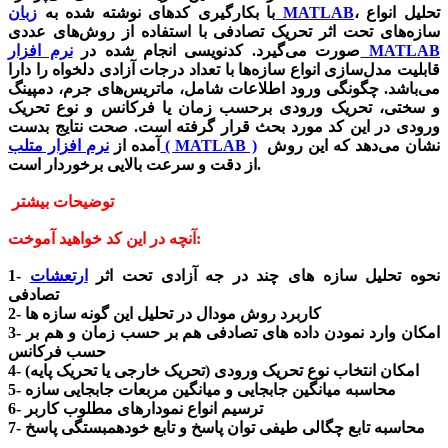
، تحلیل انواع
زبان MATLAB
با بکارگیری کدهای نوشته شده به
سازه‌های تحت اثر تحریک تصادفی با استفاده از روش‌های عددی
نرم افزار MATLAB
صورت می‌گیرد. کدنویسی انجام شده در
قابلیت مدل‌سازی انواع سازه‌ها با تعداد درجات آزادی دلخواه را دارا
می‌باشد. چگونگی ورود اطلاعات شامل، ماتریس‌های جرم، دمپینگ
و سختی، تحریک ورودی برحسب زمان یا فرکانس و نوع تحریک
ورودی در این کد مورد بحث قرار گرفته است. صحت نتایج بدست
نشان می‌دهد که این روش
نرم افزار متلب ( MATLAB )
آمده از
از دقت و سرعت بالایی برخوردار است.
توضیحات بیشتر
آنچه در این کد خواهید آموخت:
1- نحوه تحلیل سازه های چند در جه آزادی تحت اثر
ارتعشات
تصادفی
2- کاربرد روش مودال در تحلیل این گونه سازه ها
3- امکان وارد نمودن داده های تصادفی هم بر حسب زمان و هم بر
حسب فرکانس
4- امکان انتخاب نوع تحریک ورودی (تحریک خارجی یا تحریک پایه)
5- محاسبه میانگین جابجایی و میانگین مربعات جابجایی سازه
6- ترسیم انواع نمودارهای مطلوب کاربر
7- محاسبه تابع چگالی طیفی توان پاسخ و تابع خودهمبستگی پاسخ