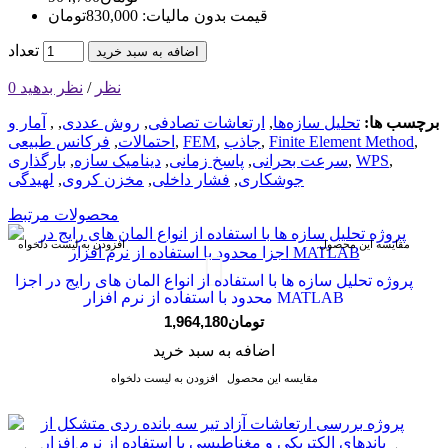
قیمت بدون مالیات: 830,000تومان
تعداد
اضافه به سبد خرید
0 نظر
/
نظر بدهید
برچسب ها:
تحلیل سازه‌ها
,
ارتعاشات تصادفی
,
روش عددی
,
,
آمار و
,
Finite Element Method
,
جاذب
,
FEM‌
,
احتمالات
,
فرکانس طبیعی
,
WPS‌
,
سرعت بحرانی
,
پاسخ زمانی
,
دینامیک سازه
,
بارگذاری
جوشکاری
,
فشار داخلی
,
مخزن کروی
,
لهیدگی
محصولات مرتبط
مقایسه این محصول
افزودن به لیست دلخواه
پروژه تحليل سازه ها با استفاده از انواع المان های رایج در اجزا
محدود با استفاده از نرم افزار MATLAB
1,964,180تومان
اضافه به سبد خرید
مقایسه این محصول
افزودن به لیست دلخواه