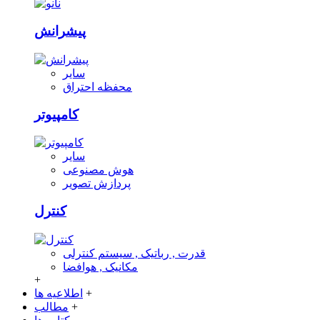
پیشرانش
سایر
محفظه احتراق
کامپیوتر
سایر
هوش مصنوعی
پردازش تصویر
کنترل
قدرت , رباتیک , سیستم کنترلی
مکانیک , هوافضا
+
+
اطلاعیه ها
+
مطالب