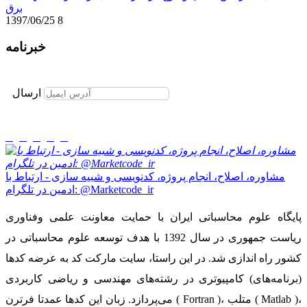
برق
1397/06/25
8
خبرنامه
برای عضویت در خبرنامه ایمیل خود را وارد نمایید
ارسال
مشاوره، اصلاح، انجام پروژه، کدنویسی و شبیه سازی - ارتباط با
ادمین در تلگرام: @Marketcode_ir
پایگاه علوم محاسباتی ایران با حمایت معاونت علمی وفناوری
ریاست جمهوری در سال 1392 با هدف توسعه علوم محاسباتی در
کشور راه اندازی شد. در این راستا، سایت مارکت کد به عرضه کدها
(برنامه‌های) کامپیوتری در رشته‌های مهندسی و ریاضی کاربردی
می‌پردازد. زبان این کدها عمدتا فرترن ( Fortran )، متلب ( Matlab )،