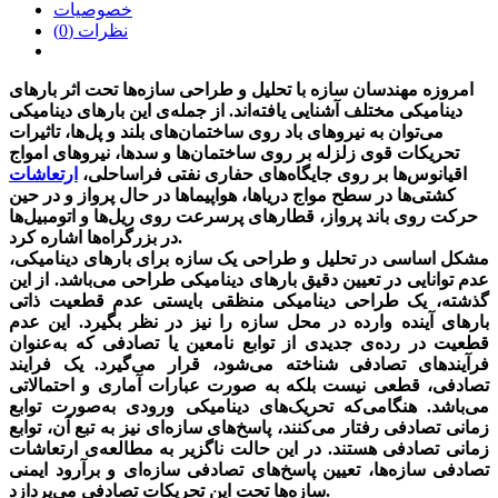
خصوصیات
نظرات (0)
امروزه مهندسان سازه با تحلیل و طراحی سازه‌ها تحت اثر بارهای
دینامیکی مختلف آشنایی یافته‌اند. از جمله‌ی این بارهای دینامیکی
می‌توان به نیروهای باد روی ساختمان‌های بلند و پل‌ها، تاثیرات
تحریکات قوی زلزله بر روی ساختمان‌ها و سدها، نیروهای امواج
اقیانوس‌ها بر روی جایگاه‌های حفاری نفتی فراساحلی،
ارتعاشات
کشتی‌ها در سطح مواج دریاها، هواپیماها در حال پرواز و در حین
حرکت روی باند پرواز، قطارهای پرسرعت روی ریل‌ها و اتومبیل‌ها
در بزرگراه‌ها اشاره کرد.
مشکل اساسی در تحلیل و طراحی یک سازه برای بارهای دینامیکی،
عدم توانایی در تعیین دقیق بارهای دینامیکی طراحی می‌باشد. از این
گذشته، یک طراحی دینامیکی منظقی بایستی عدم قطعیت ذاتی
بارهای آینده وارده در محل سازه را نیز در نظر بگیرد. این عدم
قطعیت در رده‌ی جدیدی از توابع نامعین یا تصادفی که به‌عنوان
فرآیندهای تصادفی شناخته می‌شود، قرار می‌گیرد. یک فرایند
تصادفی، قطعی نیست بلکه به صورت عبارات آماری و احتمالاتی
می‌باشد. هنگامی‌که تحریک‌های دینامیکی ورودی به‌صورت توابع
زمانی تصادفی رفتار می‌کنند، پاسخ‌های سازه‌ای نیز به تبع آن، توابع
زمانی تصادفی هستند. در این حالت ناگزیر به مطالعه‌ی ارتعاشات
تصادفی سازه‌ها، تعیین پاسخ‌های تصادفی سازه‌ای و برآرود ایمنی
سازه‌ها تحت این تحریکات تصادفی می‌پردازد.