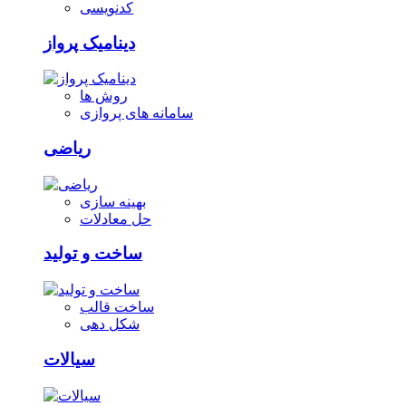
کدنویسی
دینامیک پرواز
روش ها
سامانه های پروازی
ریاضی
بهینه سازی
حل معادلات
ساخت و تولید
ساخت قالب
شکل دهی
سیالات