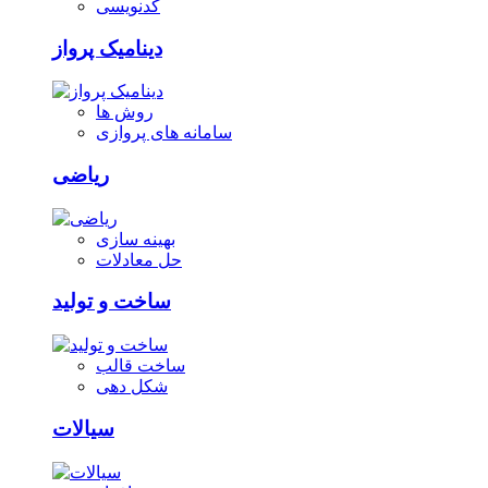
کدنویسی
دینامیک پرواز
روش ها
سامانه های پروازی
ریاضی
بهینه سازی
حل معادلات
ساخت و تولید
ساخت قالب
شکل دهی
سیالات