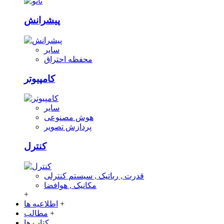
پیشرانش
سایر
محفظه احتراق
کامپیوتر
سایر
هوش مصنوعی
پردازش تصویر
کنترل
قدرت , رباتیک , سیستم کنترلی
مکانیک , هوافضا
+
+
اطلاعیه ها
+
مطالب
کتاب ها