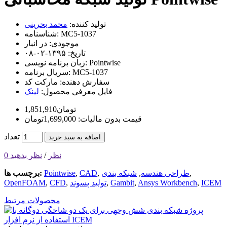
تولید کننده:
محمد بحرینی
MC5-1037
شناسنامه:
موجودی:
در انبار
تاریخ:
۱۳۹۵-۰۲-۰۸
Pointwise
زبان برنامه نویسی:
MC5-1037
سریال برنامه:
سفارش دهنده:
مارکت کد
فایل معرفی محصول:
لینک
1,851,910تومان
قیمت بدون مالیات: 1,699,000تومان
تعداد
اضافه به سبد خرید
0 نظر
/
نظر بدهید
,
طراحی هندسه
,
شبکه بندی
,
CAD
,
Pointwise
برچسب ها:
ICEM
,
Ansys Workbench
,
Gambit
,
تولید پسوند
,
CFD
,
OpenFOAM
محصولات مرتبط