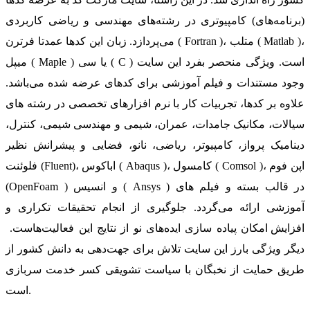
(برنامه‌های) کامپیوتری در رشته‌های مهندسی و ریاضی کاربردی
می‌پردازد. زبان این کدها عمدتا فرترن ( Fortran )، متلب ( Matlab )،
میپل ( Maple ) یا سی ( C ) است. ویژگی منحصر بفرد این سایت
وجود مستندات و فیلم آموزشی برای کدهای عرضه شده می‌باشد.
علاوه بر کدها، تجربیات کار با نرم افزارهای تخصصی در رشته های
سیالات، مکانیک جامدات، عمران، شیمی و مهندسی شیمی، کنترل،
دینامیک پرواز، کامپیوتر، ریاضی، نانو، فضایی و پیشرانش نظیر
فلوئنت (Fluent)، اباکوس ( Abaqus )، کامسول ( Comsol )، اپن فوم
(OpenFoam ) و انسیس ( Ansys ) در قالب بسته‌ و فیلم های
آموزشی ارائه می‌گردد. جلوگیری از انجام تحقیقات تکراری و
افزایش امکان پیاده سازی ایده‌های نو از نتایج این فعالیت‌هاست.
دیگر ویژگی بارز این سایت تلاش برای جهت‌دهی به دانش کشور از
طریق حمایت از نخبگان با سیاست تشویقی کسر خدمت سربازی
است.