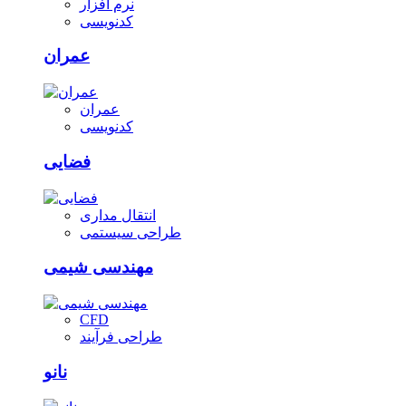
نرم افزار
کدنویسی
عمران
عمران
کدنویسی
فضایی
انتقال مداری
طراحی سیستمی
مهندسی شیمی
CFD
طراحی فرآیند
نانو