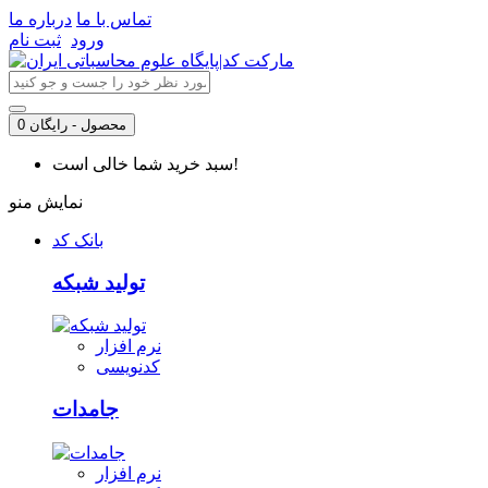
تماس با ما
درباره ما
ورود
ثبت نام
0 محصول - رایگان
سبد خرید شما خالی است!
نمایش منو
بانک کد
تولید شبکه
نرم افزار
کدنویسی
جامدات
نرم افزار