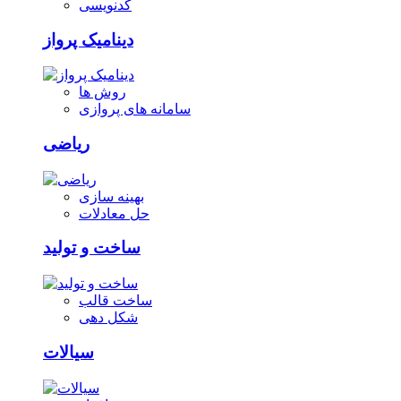
کدنویسی
دینامیک پرواز
روش ها
سامانه های پروازی
ریاضی
بهینه سازی
حل معادلات
ساخت و تولید
ساخت قالب
شکل دهی
سیالات