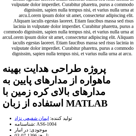
vulputate dolor imperdiet. Curabitur pharetra, purus a commodo
dignissim, sapien nulla tempus nisi, et varius nulla urna at
arcu.Lorem ipsum dolor sit amet, consectetur adipiscing elit.
Aliquam iaculis egestas laoreet. Etiam faucibus massa sed risus
lacinia in vulputate dolor imperdiet. Curabitur pharetra, purus a
commodo dignissim, sapien nulla tempus nisi, et varius nulla urna at
arcuLorem ipsum dolor sit amet, consectetur adipiscing elit. Aliquam
iaculis egestas laoreet. Etiam faucibus massa sed risus lacinia in
vulputate dolor imperdiet. Curabitur pharetra, purus a commodo
dignissim, sapien nulla tempus nisi, et varius nulla urna at arcu.
پروژه طراحی هدايت بهينه
ماهواره از مدارهای پايين به
مدارهای بالای کره زمين ‬با
استفاده از زبان MATLAB
تولید کننده:
ايمان شفيعی نژاد
AS6-1004
شناسنامه:
موجودی:
در انبار
تاریخ:
1396-07-03