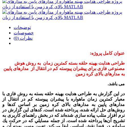
توضیحات
خصوصیات
نظرات (0)
عنوان کامل پروژه:
طراحی هدايت بهينه حلقه بسته کمترين زمان به روش هوش
مصنوعی فازی برای پيشران پيوسته کم در انتقال از ‫ مدارهای پايين
به مدارهای بالای کره زمين ‬
می باشد.
در اين گزارش به طراحی هدايت بهينه حلقه بسته به روش فازی با
معيار کمترين زمان ماهواره با پيشران پيوسته کم در انتقال از
مدارهای پايين به مدارهای بالای کره زمين بر اساس کدها و
روش
های حل ارائه شده، پرداخته شده است. کدهای اين گزارش در
نرم افزار متلب پياده سازی شده
اند که در بخش راهنمای کاربری به
تشريح آن
ها پرداخته شده است. از
جمله
مسايلي
كه
در
حركت
يك
سامانه
در
فضا
نقش
اساسي
ايفا
مي
كند
,‫
تعيين
مسير
بهينه
آن
و