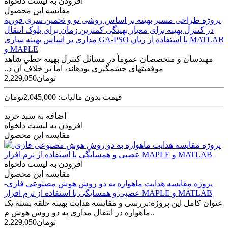
افزودن به لیست دلخواه
مقایسه این محصول
پروژه طراحی مسير بهينه بر اساس روشی نو و تخمين سری فوريه
در کنترل بهينه برای معيار بهينگی کمترين زمان برای بلوک انتقال
مداری بر اساس بهينه سازی GA-PSO با استفاده از زبان MATLAB
و MAPLE
مهندسان و متخصصان عموماً در مسائل کنترل بهينه خطي شاهد
موفقيت‫هاي چشمگيري بوده‫اند، اما بر خلاف آن د..
2,229,050تومان
قیمت بدون مالیات: 2,045,000تومان
اضافه به سبد خرید
افزودن به لیست دلخواه
مقایسه این محصول
افزودن به لیست دلخواه
مقایسه این محصول
پروژه مقايسه هدايت ماهواره به دو روش هوش مصنوعی فازی-
عصبی و همسايگی با استفاده از نرم افزار MAPLE و MATLAB
عنوان کامل این پروژه:بررسی و مقايسه هدايت بهينه حلقه بسته يک
ماهواره در انتقال مداری به دو روش هوش م..
2,229,050تومان