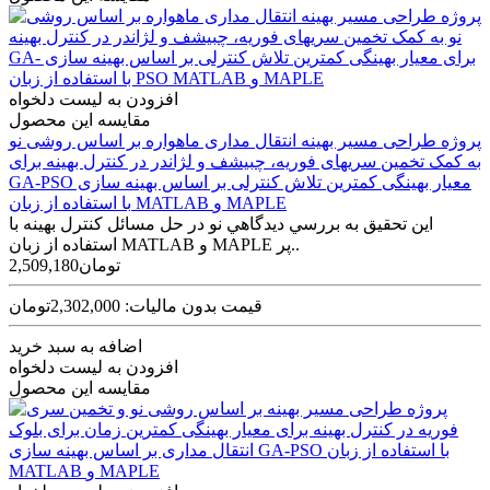
افزودن به لیست دلخواه
مقایسه این محصول
پروژه طراحی مسير بهينه انتقال مداری ماهواره بر اساس روشی نو
به کمک تخمين سری‫های فوريه، چبيشف و لژاندر در کنترل بهينه برای
معيار بهينگی کمترين تلاش کنترلی بر اساس بهينه سازی GA-PSO
‬با استفاده از زبان MATLAB و MAPLE
اين تحقيق به بررسي ديدگاهي نو در حل مسائل کنترل بهينه با
استفاده از زبان MATLAB و MAPLE پر..
2,509,180تومان
قیمت بدون مالیات: 2,302,000تومان
اضافه به سبد خرید
افزودن به لیست دلخواه
مقایسه این محصول