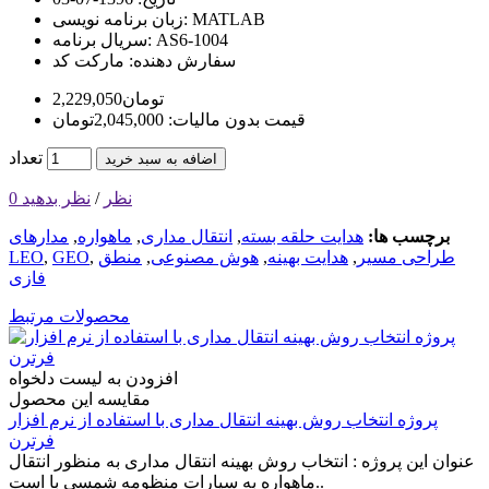
MATLAB
زبان برنامه نویسی:
AS6-1004
سریال برنامه:
سفارش دهنده:
مارکت کد
2,229,050تومان
قیمت بدون مالیات: 2,045,000تومان
تعداد
اضافه به سبد خرید
0 نظر
/
نظر بدهید
برچسب ها:
هدايت حلقه بسته
,
انتقال مداری
,
ماهواره
,
مدارهای
طراحی مسير
,
هدايت بهينه
,
هوش مصنوعی
,
منطق
,
GEO
,
LEO
فازی
محصولات مرتبط
افزودن به لیست دلخواه
مقایسه این محصول
پروژه انتخاب روش بهینه انتقال مداری با استفاده از نرم افزار
فرترن
عنوان این پروژه : انتخاب روش بهینه انتقال مداری به منظور انتقال
ماهواره به سیارات منظومه شمسی با است..