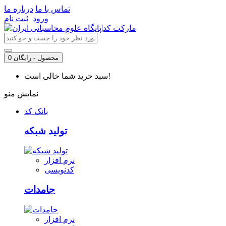
تماس با ما
درباره ما
ورود
ثبت نام
0 محصول - رایگان
سبد خرید شما خالی است!
نمایش منو
بانک کد
تولید شبکه
نرم افزار
کدنویسی
جامدات
نرم افزار