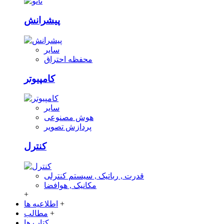
پیشرانش
سایر
محفظه احتراق
کامپیوتر
سایر
هوش مصنوعی
پردازش تصویر
کنترل
قدرت , رباتیک , سیستم کنترلی
مکانیک , هوافضا
+
+
اطلاعیه ها
+
مطالب
کتاب ها