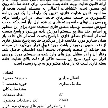
ارائه
قانون
هدايت
بهينه
حلقه
بسته مناسب
براي
حفظ
سامانه
روي
اين
مسير
,‫
تحت
اغتشاشات
اعمالي
به
سيستم
است. هدف از
محاسبه قانون هدايت فازي، تعيين يک رابطه يا يک زير برنامه
کامپيوتري بر حسب متغيرهاي حالت
است. در اين راستا برای
بررسی پاسخ
های حلقه بسته فازی در قدم اول نياز است که صحت
آموزش سيستم بوسيله منطق فازی سنجيده شود. برای اين منظور
بر اساس چند سناريو سيستم آموزش داده مي
شود و پاسخ بدست
آمده از استنتاج منطق فازی با پاسخ بدست آمده از حل حلقه باز
همان سناريو مورد مقايسه قرار مي
گيرد. چنانچه پاسخ منطق فازی
از دقت خوبی برخوردار باشد،
مورد قبول قرار می
گيرد. در مرحله
بعد چنانکه از صحت پاسخ‏های بدست آمده اطمينان حاصل شد،
رفتار آن را در مقابل نويز های وارد شده بر سيستم مورد بررسی
قرار مي
‫
گيرد. نتايج اين مستند حاکی از دقت بالای هدايت حلقه
بسته فازی است که در مجله معتبر زير به چاپ رسيده است
فضایی
انتقال مداری
حوزه تخصصی1
مکانیک مداری
حوزه تخصصی2
مشخصات کلی
37
تعداد صفحات
20-40
تعداد صفحات محصول
دارد
معرفی متغیر های ورودی نرم افزار