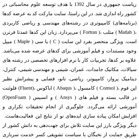
ریاست جمهوری در سال 1392 با هدف توسعه علوم محاسباتی در
کشور راه اندازی شد. در این راستا، سایت مارکت کد به عرضه کدها
(برنامه‌های) کامپیوتری در رشته‌های مهندسی و ریاضی کاربردی
می‌پردازد. زبان این کدها عمدتا فرترن ( Fortran )، متلب ( Matlab )،
میپل ( Maple ) یا سی ( C ) است. ویژگی منحصر بفرد این سایت
وجود مستندات و فیلم آموزشی برای کدهای عرضه شده می‌باشد.
علاوه بر کدها، تجربیات کار با نرم افزارهای تخصصی در رشته های
سیالات، مکانیک جامدات، عمران، شیمی و مهندسی شیمی، کنترل،
دینامیک پرواز، کامپیوتر، ریاضی، نانو، فضایی و پیشرانش نظیر
فلوئنت (Fluent)، اباکوس ( Abaqus )، کامسول ( Comsol )، اپن فوم
(OpenFoam ) و انسیس ( Ansys ) در قالب بسته‌ و فیلم های
آموزشی ارائه می‌گردد. جلوگیری از انجام تحقیقات تکراری و
افزایش امکان پیاده سازی ایده‌های نو از نتایج این فعالیت‌هاست.
دیگر ویژگی بارز این سایت تلاش برای جهت‌دهی به دانش کشور از
طریق حمایت از نخبگان با سیاست تشویقی کسر خدمت سربازی