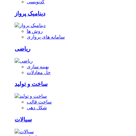
کدنویسی
دینامیک پرواز
روش ها
سامانه های پروازی
ریاضی
بهینه سازی
حل معادلات
ساخت و تولید
ساخت قالب
شکل دهی
سیالات