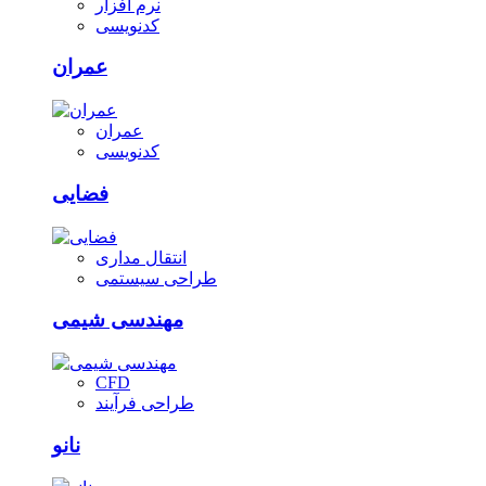
نرم افزار
کدنویسی
عمران
عمران
کدنویسی
فضایی
انتقال مداری
طراحی سیستمی
مهندسی شیمی
CFD
طراحی فرآیند
نانو