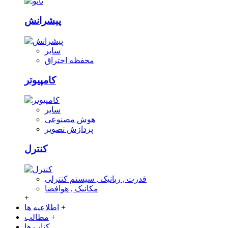
پیشرانش
سایر
محفظه احتراق
کامپیوتر
سایر
هوش مصنوعی
پردازش تصویر
کنترل
قدرت , رباتیک , سیستم کنترلی
مکانیک , هوافضا
+
+
اطلاعیه ها
+
مطالب
کتاب ها