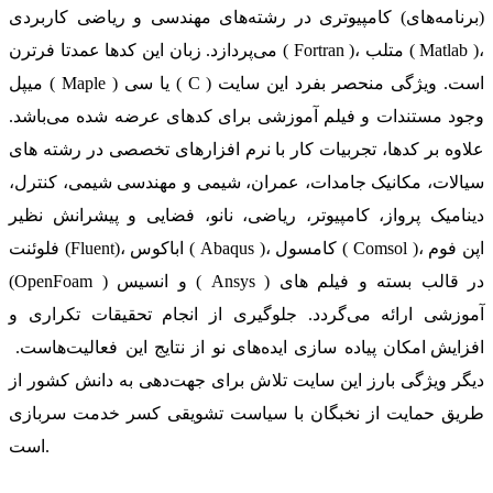
(برنامه‌های) کامپیوتری در رشته‌های مهندسی و ریاضی کاربردی
می‌پردازد. زبان این کدها عمدتا فرترن ( Fortran )، متلب ( Matlab )،
میپل ( Maple ) یا سی ( C ) است. ویژگی منحصر بفرد این سایت
وجود مستندات و فیلم آموزشی برای کدهای عرضه شده می‌باشد.
علاوه بر کدها، تجربیات کار با نرم افزارهای تخصصی در رشته های
سیالات، مکانیک جامدات، عمران، شیمی و مهندسی شیمی، کنترل،
دینامیک پرواز، کامپیوتر، ریاضی، نانو، فضایی و پیشرانش نظیر
فلوئنت (Fluent)، اباکوس ( Abaqus )، کامسول ( Comsol )، اپن فوم
(OpenFoam ) و انسیس ( Ansys ) در قالب بسته‌ و فیلم های
آموزشی ارائه می‌گردد. جلوگیری از انجام تحقیقات تکراری و
افزایش امکان پیاده سازی ایده‌های نو از نتایج این فعالیت‌هاست.
دیگر ویژگی بارز این سایت تلاش برای جهت‌دهی به دانش کشور از
طریق حمایت از نخبگان با سیاست تشویقی کسر خدمت سربازی
است.