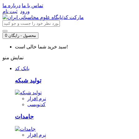
تماس با ما
درباره ما
ورود
ثبت نام
0 محصول - رایگان
سبد خرید شما خالی است!
نمایش منو
بانک کد
تولید شبکه
نرم افزار
کدنویسی
جامدات
نرم افزار