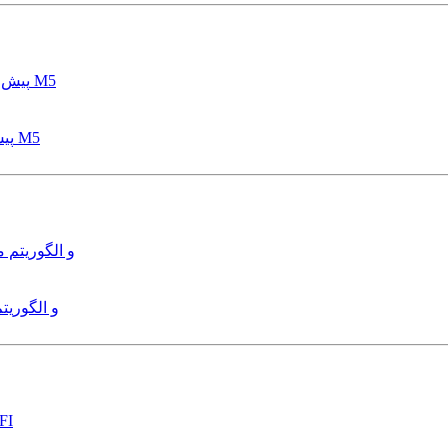
پیش بینی عمق آبشستگی پایه پل با استفاده از مدل درختی قواعد M5
هدایت و کنترل ربات زیرآب