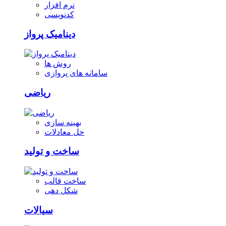
نرم افزار
کدنویسی
دینامیک پرواز
روش ها
سامانه های پروازی
ریاضی
بهینه سازی
حل معادلات
ساخت و تولید
ساخت قالب
شکل دهی
سیالات