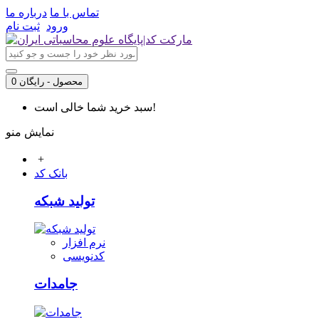
تماس با ما
درباره ما
ورود
ثبت نام
0 محصول - رایگان
سبد خرید شما خالی است!
نمایش منو
+
بانک کد
تولید شبکه
نرم افزار
کدنویسی
جامدات