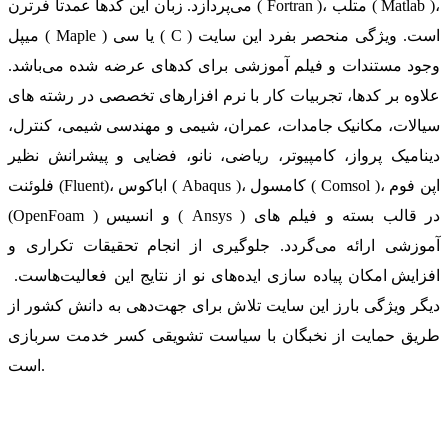
می‌پردازد. زبان این کدها عمدتا فرترن ( Fortran )، متلب ( Matlab )،
میپل ( Maple ) یا سی ( C ) است. ویژگی منحصر بفرد این سایت
وجود مستندات و فیلم آموزشی برای کدهای عرضه شده می‌باشد.
علاوه بر کدها، تجربیات کار با نرم افزارهای تخصصی در رشته های
سیالات، مکانیک جامدات، عمران، شیمی و مهندسی شیمی، کنترل،
دینامیک پرواز، کامپیوتر، ریاضی، نانو، فضایی و پیشرانش نظیر
فلوئنت (Fluent)، اباکوس ( Abaqus )، کامسول ( Comsol )، اپن فوم
(OpenFoam ) و انسیس ( Ansys ) در قالب بسته‌ و فیلم های
آموزشی ارائه می‌گردد. جلوگیری از انجام تحقیقات تکراری و
افزایش امکان پیاده سازی ایده‌های نو از نتایج این فعالیت‌هاست.
دیگر ویژگی بارز این سایت تلاش برای جهت‌دهی به دانش کشور از
طریق حمایت از نخبگان با سیاست تشویقی کسر خدمت سربازی
است.