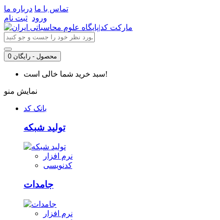
تماس با ما
درباره ما
ورود
ثبت نام
0 محصول - رایگان
سبد خرید شما خالی است!
نمایش منو
بانک کد
تولید شبکه
نرم افزار
کدنویسی
جامدات
نرم افزار