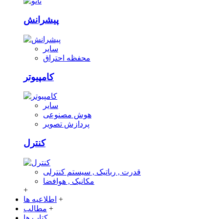
پیشرانش
سایر
محفظه احتراق
کامپیوتر
سایر
هوش مصنوعی
پردازش تصویر
کنترل
قدرت , رباتیک , سیستم کنترلی
مکانیک , هوافضا
+
+
اطلاعیه ها
+
مطالب
کتاب ها