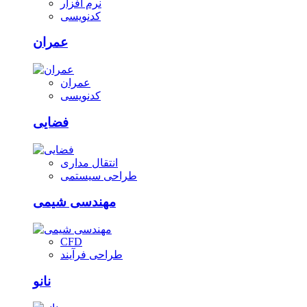
نرم افزار
کدنویسی
عمران
عمران
کدنویسی
فضایی
انتقال مداری
طراحی سیستمی
مهندسی شیمی
CFD
طراحی فرآیند
نانو