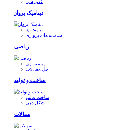
کدنویسی
دینامیک پرواز
روش ها
سامانه های پروازی
ریاضی
بهینه سازی
حل معادلات
ساخت و تولید
ساخت قالب
شکل دهی
سیالات