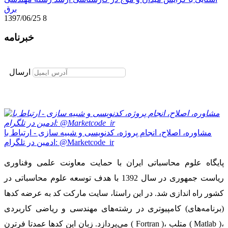
برق
1397/06/25
8
خبرنامه
برای عضویت در خبرنامه ایمیل خود را وارد نمایید
ارسال
مشاوره، اصلاح، انجام پروژه، کدنویسی و شبیه سازی - ارتباط با
ادمین در تلگرام: @Marketcode_ir
پایگاه علوم محاسباتی ایران با حمایت معاونت علمی وفناوری
ریاست جمهوری در سال 1392 با هدف توسعه علوم محاسباتی در
کشور راه اندازی شد. در این راستا، سایت مارکت کد به عرضه کدها
(برنامه‌های) کامپیوتری در رشته‌های مهندسی و ریاضی کاربردی
می‌پردازد. زبان این کدها عمدتا فرترن ( Fortran )، متلب ( Matlab )،