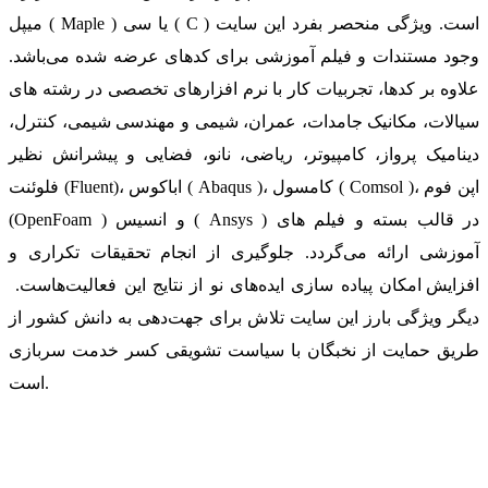
میپل ( Maple ) یا سی ( C ) است. ویژگی منحصر بفرد این سایت
وجود مستندات و فیلم آموزشی برای کدهای عرضه شده می‌باشد.
علاوه بر کدها، تجربیات کار با نرم افزارهای تخصصی در رشته های
سیالات، مکانیک جامدات، عمران، شیمی و مهندسی شیمی، کنترل،
دینامیک پرواز، کامپیوتر، ریاضی، نانو، فضایی و پیشرانش نظیر
فلوئنت (Fluent)، اباکوس ( Abaqus )، کامسول ( Comsol )، اپن فوم
(OpenFoam ) و انسیس ( Ansys ) در قالب بسته‌ و فیلم های
آموزشی ارائه می‌گردد. جلوگیری از انجام تحقیقات تکراری و
افزایش امکان پیاده سازی ایده‌های نو از نتایج این فعالیت‌هاست.
دیگر ویژگی بارز این سایت تلاش برای جهت‌دهی به دانش کشور از
طریق حمایت از نخبگان با سیاست تشویقی کسر خدمت سربازی
است.