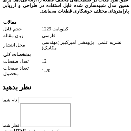
همین مدل شبیه­‌سازی شده قابل استفاده در طراحی و ارزیابی
پارامترهای مختلف جوشکاری قطعات می‌باشد.
مقالات
1229 کیلوبایت
حجم فایل
فارسی
زبان مقاله
نشریه علمی - پژوهشی اميرکبير (مهندسی
محل انتشار
مکانيک)
مشخصات کلی
12
تعداد صفحات
تعداد صفحات
1-20
محصول
نظر بدهید
نام شما
نظر شما
HTML ترجمه نمی شود!
توجه: