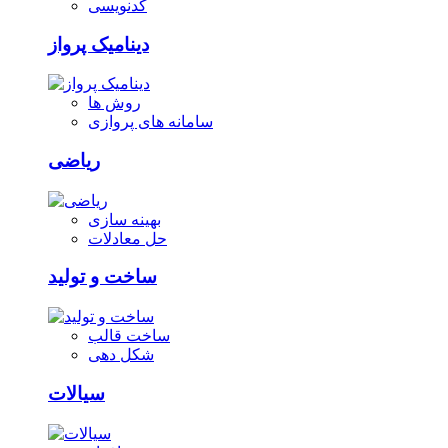
کدنویسی
دینامیک پرواز
روش ها
سامانه های پروازی
ریاضی
بهینه سازی
حل معادلات
ساخت و تولید
ساخت قالب
شکل دهی
سیالات