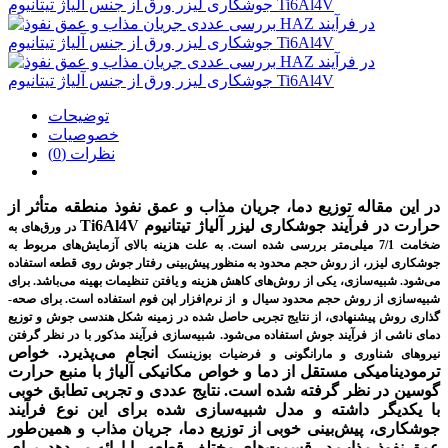
توضیحات
خصوصیات
نظرات (0)
در این مقاله توزیع دما، جریان مذاب و عمق نفوذ منطقه متأثر از
حرارت در فرآیند جوشکاری لیزر آلیاژ تیتانیوم
Ti6Al4V
در ورق‌های به
ضخامت 7/1 میلی‌متر بررسی شده است. به علت هزینه بالای آزمایش‌های مربوط به
جوشکاری لیزر، از روش حجم محدود به منظور پیش‌بینی رفتار جوش روی قطعه استفاده
می‌شود. شبیه‌سازی، یکی از روش‌های کاهش هزینه و یافتن تنظیمات بهینه می‌باشد. برای
شبیه‌سازی از روش حجم محدود سیال و از نرم‌افزار اپن فوم استفاده است. برای صحه‌­
گذاری روش پیشنهادی، از نتایج تجربی حاصل شده در زمینه شکل هندسی جوش و توزیع
دمای ناشی از فرآیند جوش استفاده می­‌شود. شبیه‌سازی فرآیند مذکور با در نظر گرفتن
انجام می‌پذیرد. خواص
نیروهای شناوری و مارانگونی و فرضیات بوزینسک
ترمودینامیکی مستقل از دما و خواص مکانیکی آلیاژ با منبع حرارت
گوسین در نظر گرفته شده است. نتایج عددی و تجربی تطابق خوبی
با یکدیگر داشته و مدل شبیه­‌سازی شده برای این نوع فرآیند
جوشکاری، پیش‌بینی خوبی از توزیع دما، جریان مذاب و همین‌طور
عمق نفوذ مذاب در قسمت‌های مختلف قطعه را ارائه می­‌دهد. برای