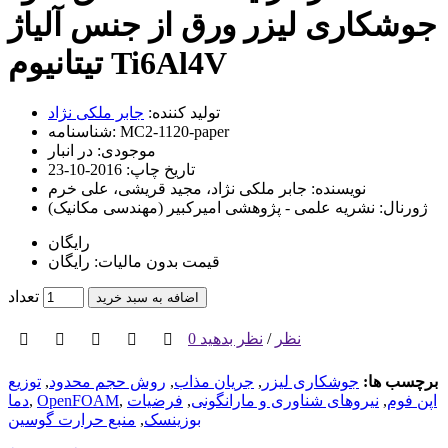
جوشکاری لیزر ورق از جنس آلیاژ
تیتانیوم Ti6Al4V
تولید کننده:
جابر ملکی نژاد
MC2-1120-paper
شناسنامه:
موجودی:
در انبار
تاریخ چاپ:
2016-10-23
نویسنده:
جابر ملکی نژاد، مجید قریشی، علی خرم
ژورنال:
نشریه علمی - پژوهشی اميرکبير (مهندسی مکانيک)
رایگان
قیمت بدون مالیات: رایگان
تعداد
اضافه به سبد خرید
0 نظر
/
نظر بدهید
برچسب ها:
جوشکاری لیزر
,
جریان مذاب
,
روش حجم محدود
,
توزیع
اپن فوم
,
نیروهای شناوری و مارانگونی
,
فرضیات
,
OpenFOAM
,
دما
بوزینسک
,
منبع حرارت گوسین