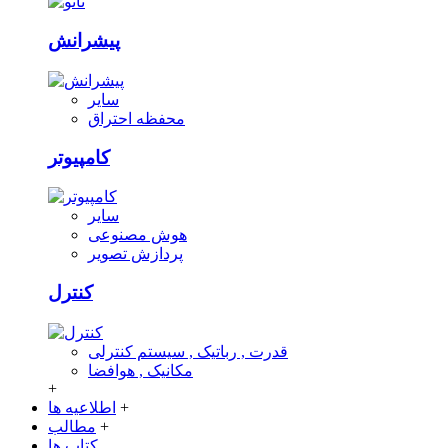
پیشرانش
سایر
محفظه احتراق
کامپیوتر
سایر
هوش مصنوعی
پردازش تصویر
کنترل
قدرت , رباتیک , سیستم کنترلی
مکانیک , هوافضا
+
+
اطلاعیه ها
+
مطالب
کتاب ها