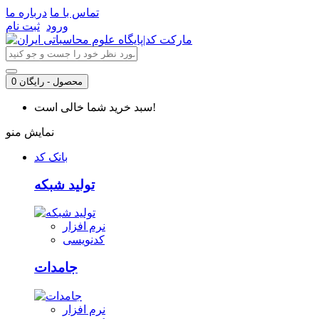
تماس با ما
درباره ما
ورود
ثبت نام
0 محصول - رایگان
سبد خرید شما خالی است!
نمایش منو
بانک کد
تولید شبکه
نرم افزار
کدنویسی
جامدات
نرم افزار