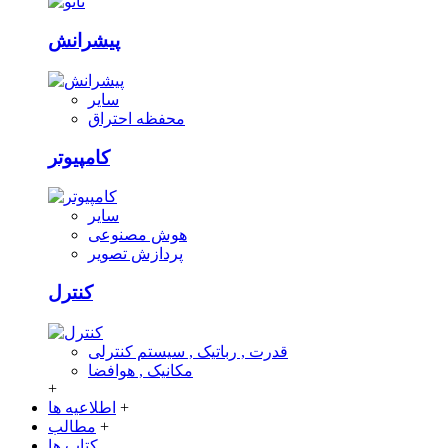
پیشرانش
سایر
محفظه احتراق
کامپیوتر
سایر
هوش مصنوعی
پردازش تصویر
کنترل
قدرت , رباتیک , سیستم کنترلی
مکانیک , هوافضا
+
+
اطلاعیه ها
+
مطالب
کتاب ها