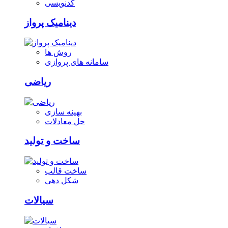
کدنویسی
دینامیک پرواز
روش ها
سامانه های پروازی
ریاضی
بهینه سازی
حل معادلات
ساخت و تولید
ساخت قالب
شکل دهی
سیالات