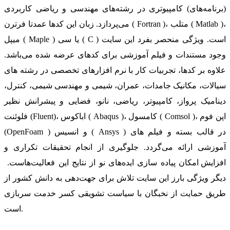
(برنامه‌های) کامپیوتری در رشته‌های مهندسی و ریاضی کاربردی
می‌پردازد. زبان این کدها عمدتا فرترن ( Fortran )، متلب ( Matlab )،
میپل ( Maple ) یا سی ( C ) است. ویژگی منحصر بفرد این سایت
وجود مستندات و فیلم آموزشی برای کدهای عرضه شده می‌باشد.
علاوه بر کدها، تجربیات کار با نرم افزارهای تخصصی در رشته های
سیالات، مکانیک جامدات، عمران، شیمی و مهندسی شیمی، کنترل،
دینامیک پرواز، کامپیوتر، ریاضی، نانو، فضایی و پیشرانش نظیر
فلوئنت (Fluent)، اباکوس ( Abaqus )، کامسول ( Comsol )، اپن فوم
(OpenFoam ) و انسیس ( Ansys ) در قالب بسته‌ و فیلم های
آموزشی ارائه می‌گردد. جلوگیری از انجام تحقیقات تکراری و
افزایش امکان پیاده سازی ایده‌های نو از نتایج این فعالیت‌هاست.
دیگر ویژگی بارز این سایت تلاش برای جهت‌دهی به دانش کشور از
طریق حمایت از نخبگان با سیاست تشویقی کسر خدمت سربازی
است.