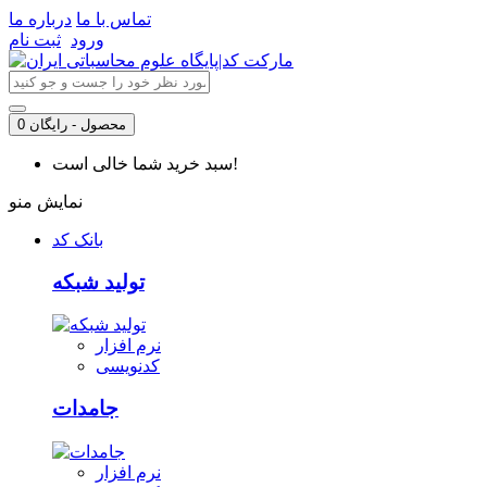
تماس با ما
درباره ما
ورود
ثبت نام
0 محصول - رایگان
سبد خرید شما خالی است!
نمایش منو
بانک کد
تولید شبکه
نرم افزار
کدنویسی
جامدات
نرم افزار