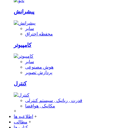
پیشرانش
سایر
محفظه احتراق
کامپیوتر
سایر
هوش مصنوعی
پردازش تصویر
کنترل
قدرت , رباتیک , سیستم کنترلی
مکانیک , هوافضا
+
+
اطلاعیه ها
+
مطالب
کتاب ها