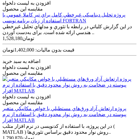
افزودن به لیست دلخواه
مقایسه این محصول
پروژه تحليل دینامیکی غيرخطي کامل براي تير کاملا عمومي با
استفاده از زبان برنامه نویسی FORTRAN
در اين گزارش کلياتي در رابطه با تئوري و مدل­هاي تحليل غيرخطي
هندسي ارائه شده است. برای به‌دست آوردن ..
1,528,180تومان
قیمت بدون مالیات: 1,402,000تومان
اضافه به سبد خرید
افزودن به لیست دلخواه
مقایسه این محصول
افزودن به لیست دلخواه
مقایسه این محصول
پروژه ارتعاش آزاد ورق‌هاي مستطيلي با خواص مکانيکي متغير
پيوسته در ضخامت به روش نوار محدود دقيق با استفاده از نرم
افزار MATLAB
در اين پروژه، با استفاده از کدنویسی در نرم افزار متلب (
MATLAB ) روش نوار محدود دقيق براساس تئوري‌ها..
1,790,870تومان