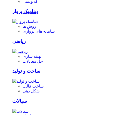
کدنویسی
دینامیک پرواز
روش ها
سامانه های پروازی
ریاضی
بهینه سازی
حل معادلات
ساخت و تولید
ساخت قالب
شکل دهی
سیالات