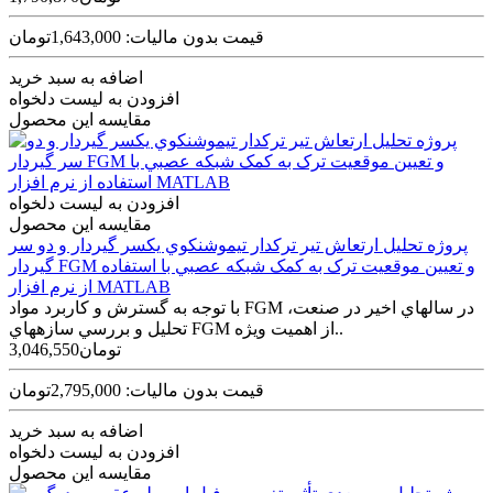
قیمت بدون مالیات: 1,643,000تومان
اضافه به سبد خرید
افزودن به لیست دلخواه
مقایسه این محصول
افزودن به لیست دلخواه
مقایسه این محصول
پروژه تحليل ارتعاش تير ترکدار تيموشنکوي يکسر گيردار و دو سر
گيردار FGM و تعيين موقعيت ترک به کمک شبکه عصبي با استفاده
از نرم افزار MATLAB
با توجه به گسترش و کاربرد مواد FGM در سال­هاي اخير در صنعت،
تحليل و بررسي سازه­هاي FGM از اهميت ويژه..
3,046,550تومان
قیمت بدون مالیات: 2,795,000تومان
اضافه به سبد خرید
افزودن به لیست دلخواه
مقایسه این محصول