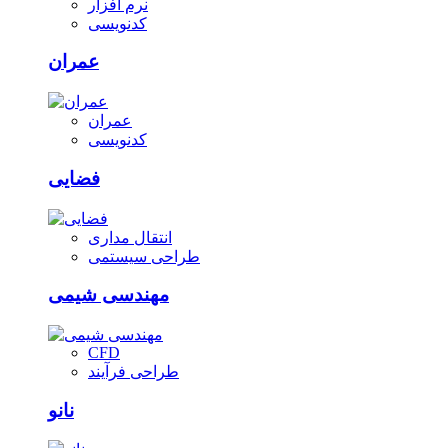
نرم افزار
کدنویسی
عمران
عمران
کدنویسی
فضایی
انتقال مداری
طراحی سیستمی
مهندسی شیمی
CFD
طراحی فرآیند
نانو