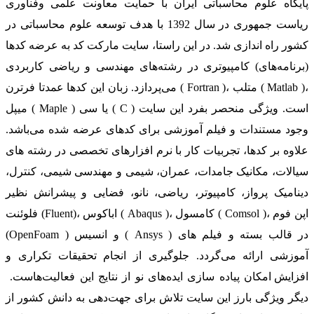
پایگاه علوم محاسباتی ایران با حمایت معاونت علمی وفناوری
ریاست جمهوری در سال 1392 با هدف توسعه علوم محاسباتی در
کشور راه اندازی شد. در این راستا، سایت مارکت کد به عرضه کدها
(برنامه‌های) کامپیوتری در رشته‌های مهندسی و ریاضی کاربردی
می‌پردازد. زبان این کدها عمدتا فرترن ( Fortran )، متلب ( Matlab )،
میپل ( Maple ) یا سی ( C ) است. ویژگی منحصر بفرد این سایت
وجود مستندات و فیلم آموزشی برای کدهای عرضه شده می‌باشد.
علاوه بر کدها، تجربیات کار با نرم افزارهای تخصصی در رشته های
سیالات، مکانیک جامدات، عمران، شیمی و مهندسی شیمی، کنترل،
دینامیک پرواز، کامپیوتر، ریاضی، نانو، فضایی و پیشرانش نظیر
فلوئنت (Fluent)، اباکوس ( Abaqus )، کامسول ( Comsol )، اپن فوم
(OpenFoam ) و انسیس ( Ansys ) در قالب بسته‌ و فیلم های
آموزشی ارائه می‌گردد. جلوگیری از انجام تحقیقات تکراری و
افزایش امکان پیاده سازی ایده‌های نو از نتایج این فعالیت‌هاست.
دیگر ویژگی بارز این سایت تلاش برای جهت‌دهی به دانش کشور از