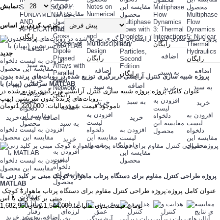
نمایش:
دلخواه
مقایسه این
Notes on
محصول
Multiphase
SPECTROSCOPY:
مقایسه این
Numerical
Multiphase
Flow
محصول
FUNDAMENTALS
Fluid
محصول
AND
Multiphase
Dynamics
Flow
مرتب کردن بر اساس:
Radar
Mechanics
APPLICATIONS
Flows with
3: Thermal
Dynamics
Cross
and
5: Nuclear
Interactions
Droplets
رایگان
Section of
Multidisciplinary
Thermal
رایگان
and
اضافه
Dipole
Design
Particles,
Hydraulics
جدید
اضافه
رایگان
Phased
رایگان
Second
افزودن به لیست دلخواه
به سبد
Arrays with
Edition
مقایسه این محصول
اضافه
اضافه
به سبد
Parallel
رایگان
پروژه شبیه سازی کنترل آرایشی دربرگیری توزیع شده در روبات‌های پرنده بدون
Feed
خرید
سرنشین (پهپاد) با MATLAB
اضافه
به سبد
به سبد
Network
خرید
عنوان کامل پروژه:پروژه شبیه سازی کنترل آرایشی دربرگیری توزیع شده در
افزودن به
رایگان
روبات‌های پرنده بدون سرنشین (پهپ..
افزودن به
لیست
به سبد
خرید
خرید
ناموجود
قیمت بدون مالیات: 1,220,000تومان
اضافه
لیست
دلخواه
افزودن به
افزودن به
دلخواه
مقایسه این
اضافه به سبد خرید
خرید
لیست
لیست
مقایسه این
به سبد
محصول
افزودن به لیست دلخواه
افزودن به
دلخواه
دلخواه
محصول
مقایسه این
مقایسه این محصول
مقایسه این
لیست
خرید
دلخواه
محصول
محصول
افزودن به
مقایسه این
لیست
افزودن به لیست دلخواه
محصول
دلخواه
مقایسه این محصول
مقایسه این
پروژه طراحی کنترل مقاوم برای دستگاه پرتاب ماهواره کوچک مبنی بر کلید زنی با
محصول
MATLAB
+
عنوان کامل پروژه:پروژه طراحی کنترل مقاوم برای دستگاه پرتاب ماهواره کوچک
مقالات
مبنی بر کلید زنی با اس..
1,682,960تومان
قیمت بدون مالیات: 1,544,000تومان
اضافه به سبد خرید