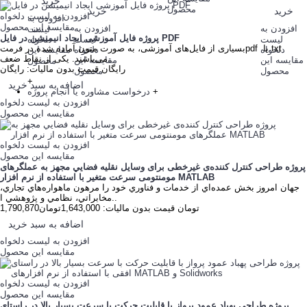
خرید
محصول
خرید
خرید
افزودن به لیست دلخواه
افزودن به
مقایسه این محصول
افزودن به
افزودن به
لیست
پروژه فایل آموزشی ایجاد انیمیشن در فایل PDF
لیست
لیست
دلخواه
بسیاری از فایل‌های آموزشی، به صورت متون آماده شده در فرمتpdf یا txt
دلخواه
دلخواه
مقایسه این
می‌باشند. یکی از نقاط ضعف..
مقایسه این
مقایسه این
محصول
رایگان
قیمت بدون مالیات: رایگان
محصول
محصول
+
اضافه به سبد خرید
+
درخواست مشاوره یا انجام پروژه
افزودن به لیست دلخواه
مقایسه این محصول
افزودن به لیست دلخواه
مقایسه این محصول
پروژه طراحی کنترل کننده‌ی غیرخطی برای وسايل نقليه فضايي مجهز به عملگرهای
مومنتومی سرعت متغیر با استفاده از نرم افزار MATLAB
جهان امروز بخش عمده‌اي از خدمات و فناوري خود را مرهون ماهواره­‌هاي تجاري،
مخابراتي، نظامي و پژوهشي ا..
1,790,870تومان
قیمت بدون مالیات: 1,643,000تومان
اضافه به سبد خرید
افزودن به لیست دلخواه
مقایسه این محصول
افزودن به لیست دلخواه
مقایسه این محصول
پروژه طراحی پهباد عمود پرواز با قابلیت حرکت با سرعت بسیار بالا در راستای