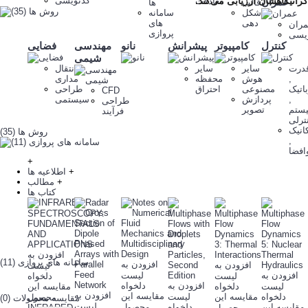
گرانیگاهشان ارزیابی می‌کند.
کدنویسی
عمران
معادلات
قالب
ها
شکل
سامانه
دهی
های
ران
پروازی
یسی
کنترل
کامپیوتر
پیشرانش
نانو
مهندسی
فضایی
شیمی
درت
سایر
سایر
انتقال
,
هوش
محفظه
مداری
اتیک
مصنوعی
احتراق
طراحی
CFD
,
پردازش
سیستمی
طراحی
ستم
تصویر
فرآیند
ترلی
انیک
روش ها (35)
,
افضا
+
+
اطلاعیه ها
+
مطالب
کتاب ها
افزودن به
سامانه های پروازی (11)
افزودن به
افزودن به
لیست
افزودن به
لیست
لیست
دلخواه
افزودن به
دلخواه
لیست
دلخواه
مقایسه این
افزودن به
مقایسه این
دلخواه
مقایسه این
لیست
محصول
مقایسه محصولات (0)
لیست
مقایسه این
دلخواه
محصول
محصول
INFRARED