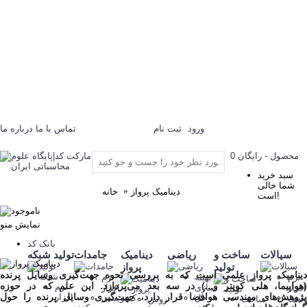
تماس با ما
درباره ما
ورود
ثبت نام
0 محصول - رایگان
سبد خرید
شما خالی
دینامیک پرواز
خانه
است!
نمایش منو
بانک کد
سیالات
ساخت و
ریاضی
دینامیک
جامدات
تولید شبکه
تولید
پرواز
ینامیک پرواز
علمی است که به بررسی نحوه جهت‌گیری وسایل پرنده
نرم
بهینه
نرم
(هواپیما، هلی کوپتر و...) در سه بعد می‌پردازد. این علم که در حوزه
نرم
افزار
سازی
افزار
پژوهش‌های مهندسی هوافضا قرار دارد، جهت‌گیری وسایل پرنده را حول
افزار
یسی
حل
کدنویسی
ساخت
روش