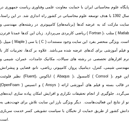
پایگاه علوم محاسباتی ایران با حمایت معاونت علمی وفناوری ریاست جمهوری در
سال 1392 با هدف توسعه علوم محاسباتی در کشور راه اندازی شد. در این راستا،
سایت مارکت کد به عرضه کدها (برنامه‌های) کامپیوتری در رشته‌های مهندسی و
ریاضی کاربردی می‌پردازد. زبان این کدها عمدتا فرترن ( Fortran )، متلب ( Matlab
)، میپل ( Maple ) یا سی ( C ) است. ویژگی منحصر بفرد این سایت وجود مستندات
و فیلم آموزشی برای کدهای عرضه شده می‌باشد. علاوه بر کدها، تجربیات کار با
نرم افزارهای تخصصی در رشته های سیالات، مکانیک جامدات، عمران، شیمی و
مهندسی شیمی، کنترل، دینامیک پرواز، کامپیوتر، ریاضی، نانو، فضایی و پیشرانش
نظیر فلوئنت (Fluent)، اباکوس ( Abaqus )، کامسول ( Comsol )، اپن فوم
(OpenFoam ) و انسیس ( Ansys ) در قالب بسته‌ و فیلم های آموزشی ارائه
می‌گردد. جلوگیری از انجام تحقیقات تکراری و افزایش امکان پیاده سازی ایده‌های
نو از نتایج این فعالیت‌هاست. دیگر ویژگی بارز این سایت تلاش برای جهت‌دهی به
دانش کشور از طریق حمایت از نخبگان با سیاست تشویقی کسر خدمت سربازی
است.