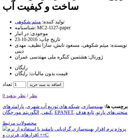
ساخت و کیفیت آب
تولید کننده:
میثم شکوهی
MC2-1127-paper
شناسنامه:
موجودی:
در انبار
تاریخ چاپ:
2016-10-23
نویسنده:
میثم شکوهی، مسعود تابش، سارا نظیف، مهدی
دینی
ژورنال:
هشتمین کنگره ملی مهندسی عمران
رایگان
قیمت بدون مالیات: رایگان
تعداد
اضافه به سبد خرید
0 نظر
/
نظر بدهید
برچسب ها:
بهینه‌سازی
,
شبکه های توزیع آب شهری
,
پارامترهای
منحنی‌های پارتو
,
تابع هدف
,
EPANET
,
کیفی
,
الگوریتم مورچگان
محصولات مرتبط