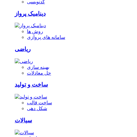
کدنویسی
دینامیک پرواز
روش ها
سامانه های پروازی
ریاضی
بهینه سازی
حل معادلات
ساخت و تولید
ساخت قالب
شکل دهی
سیالات