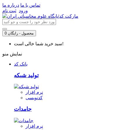
تماس با ما
درباره ما
ورود
ثبت نام
0 محصول - رایگان
سبد خرید شما خالی است!
نمایش منو
بانک کد
تولید شبکه
نرم افزار
کدنویسی
جامدات
نرم افزار