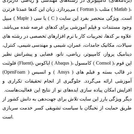
(برنامه‌های) کامپیوتری در رشته‌های مهندسی و ریاضی کاربردی
می‌پردازد. زبان این کدها عمدتا فرترن ( Fortran )، متلب ( Matlab )،
میپل ( Maple ) یا سی ( C ) است. ویژگی منحصر بفرد این سایت
وجود مستندات و فیلم آموزشی برای کدهای عرضه شده می‌باشد.
علاوه بر کدها، تجربیات کار با نرم افزارهای تخصصی در رشته های
سیالات، مکانیک جامدات، عمران، شیمی و مهندسی شیمی، کنترل،
دینامیک پرواز، کامپیوتر، ریاضی، نانو، فضایی و پیشرانش نظیر
فلوئنت (Fluent)، اباکوس ( Abaqus )، کامسول ( Comsol )، اپن فوم
(OpenFoam ) و انسیس ( Ansys ) در قالب بسته‌ و فیلم های
آموزشی ارائه می‌گردد. جلوگیری از انجام تحقیقات تکراری و
افزایش امکان پیاده سازی ایده‌های نو از نتایج این فعالیت‌هاست.
دیگر ویژگی بارز این سایت تلاش برای جهت‌دهی به دانش کشور از
طریق حمایت از نخبگان با سیاست تشویقی کسر خدمت سربازی
است.