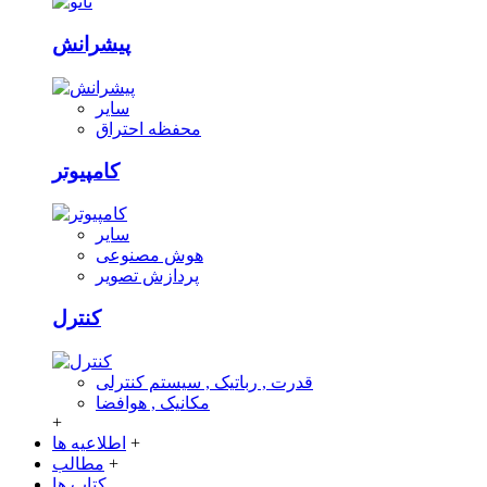
پیشرانش
سایر
محفظه احتراق
کامپیوتر
سایر
هوش مصنوعی
پردازش تصویر
کنترل
قدرت , رباتیک , سیستم کنترلی
مکانیک , هوافضا
+
+
اطلاعیه ها
+
مطالب
کتاب ها