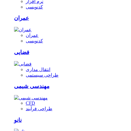
نرم افزار
کدنویسی
عمران
عمران
کدنویسی
فضایی
انتقال مداری
طراحی سیستمی
مهندسی شیمی
CFD
طراحی فرآیند
نانو