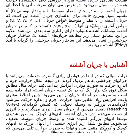
طبیعت تصادفی
جریان آشفته
مانع از بررسی کامل (لحظه‌ای) حرکت
همه ذرات سیال می‌شود. در عوض می توان سرعت آنی یا لحظه‌ای
'
جریان آشفته
را به دو بخش مقدار متوسط U و مقدار نوسانی u
(t)
تقسیم نمود, بهترین حالت برای مدلسازی
جریان آشفته
این است که
جریان آشفته
را با مقدار متوسط خواص جریان
(U, V, W, P, …)
و
'
'
'
'
خواص آماری نوسان‌ّهای آنها
و ...)
, p
,w
,v
u
)مشخص کنیم. در
جریان
آشفته
نوسانات آشفته همواره دارای رفتاری سه بعدی می‌باشند. علاوه
بر این، مطابق شکل زیر مطالعه جریان‌های آشفته یک ساختار جریان
چرخشی را نشان می‌دهد. این ساختار جریان چرخشی را گردابه یا ادی
(Eddy)
آشفته می‌نامند.
آشنایی با جریان آشفته
ذرات سیالی که در ابتدا در فواصل زیادی گسترده شده‌اند، می‌توانند با
حرکتهای چرخشی به هم نزدیک گردند. در نتیجه انتقال حرارت، جرم و
اندازه حرکت به صورت مؤثری افزایش پیدا می‌کنند. برای مثال مطابق
شکل فوق یک نوار رنگ که در یک نقطه
جریان آشفته
قرار داده شده
است به سرعت در امتداد جریان از بین می‌رود. چنین اختلاط مؤثری
باعث افزایش زیاد مقادیر نفوذ حرارت، جرم و اندازه حرکت می‌شود
(گردابه‌های بزرگتر به وسیله تحولی که کشش گردابه‌ای
)
Vortex
stretching
(
نامیده می‌شود از جریان سیال انرژی می‌گیرند و یا انرژی
از دست می‌دهند. در جریان آشفته، ادی‌های کوچک به طور شدیدی
توسط ادیهای بزرگتر کشیده شده و توسط جریان متوسط تضعیف
می‌شوند. مطابق شکل زیر انرژی جنبشی از ادیهای بزرگ به ادیهای
کوچک و کوچکتر منتقل شده و نهایتا به صورت حرارت تلف می‌شود که
به این پدیده آبشار انرژی
(Energy cascade)
می‌گویند.