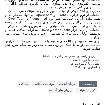
توسعه تکنولوژی پردازش موازی امکان کاربرد دیدگاه
LES
در
سیستمهای واقعی و پیچیده وجود دارد.
جریان های آشفته
یکی از مباحث مهم در گرایش سیالات می باشد که با
استفاده از نرم افزارهای
Fluent
و
OpenFoam
می توان به طراحی و
شبیه سازی آن پرداخت. هم چنین نرم افزار
Fluent
و
OpenFoam
از
مهم ترین و پرکاربردترین نرم افزار های
مهندسی مکانیک
در مقطع
کارشناسی ارشد می باشد که بسیاری از دانشجویان و فارغ التحصیلان با
استفاده از نرم افزار
OpenFoam
و
Fluent
به ارایه مقالات علمی و
پژوهشی, پایان نامه های کارشناسی ارشد و پروژه های صنعتی می
پردازند.
برای مطالعه بیشتر مقاله های مرتبط با
رشته مهندسی مکانیک
گرایش
سیالات
می توانید با کلیک بر روی مقاله های زیر به مقاله مورد نظر
هدایت شوید:
آشنایی و راهنمای نصب نرم افزار Matlab
آشنایی با مواد تابعی
آشنایی با کامپوزیت ها
مدلسازی مواد FGM
برچسب ها:
جریان آشفته
مهندسی مکانیک
سیالات
گرایش سیالات
جریان های آشفته
افزودن نظر