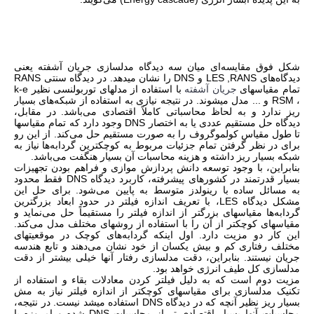
شکل فوق مقایسه‌ای میان سه دیدگاه مدلسازی جریان آشفته یعنی
دیدگاه‌های
LES ,RANS
و
DNS
را نشان میدهد. در دیدگاه سنتی
RANS
تمام مقیاسهای
جریان آشفته
با استفاده از مدلهای توربولنسی نظیر k-e
،
RSM
و ... مدل میشوند. در نتیجه نیازی به استفاده از شبکه‌های بسیار
ریز ندارد و به لحاظ محاسباتی کاملاً اقتصادی می‌باشد. در مقابل،
دیدگاه حل مستقیم عددی یا به اختصار
DNS
وجود دارد که تمام مقیاسها
تا طول مقیاس کولموگروف را به صورت مستقیم حل می‌کند. از این رو
برای در نظر گرفتن تمام جزئیات مربوط به کوچکترین گردابه‌ها نیاز به
شبکه بسیار ریز داشته و هزینه محاسبات آن بسیار هنگفت می‌باشد.
بنابراین، با وجود توسعه دانش پردازش موازی و فراهم بودن تجهیزات
بسیار قدرتمند در کشورهای پیشرفته، کاربرد دیدگاه
DNS
فقط محدود
به مسائل ساده با رینولدز متوسط به پایین می‌شود. برای حل این
مشکل دیدگاه
LES
، با تعریف اندازه فیلتر در حدود ابعاد بزرگترین
گردابه‌ها مقیاسهای بزرگتر از اندازه فیلتر را مستقیماً حل می‌نماید و
مقیاسهای کوچکتر از آن را با استفاده از روشهای مختلف مدل می‌کند.
این کار دو مزیت دارد. اول اینکه گردابه‌های کوچک در موقعیتهای
مختلف رفتاری کم و بیش یکسان از خود نشان می‌دهند و تابع هندسه
جریان نیستند. بنابراین، دقت مدلسازی رفتار آنها خیلی بیشتر از دقت
مدلسازی کل طیف انرژی خواهد بود.
مزیت دوم است که به دلیل فیلتر کردن معادلات بقاء و استفاده از
تکنیک مدلسازی برای مقیاسهای کوچکتر از اندازه فیلتر نیاز به مش
بسیار ریز نظیر آنچه که در دیدگاه
DNS
استفاده میشد نیست. در نتیجه،
محاسبات آنها بسیار اقتصادی تر از محاسبات
DNS
شده و امروزه با