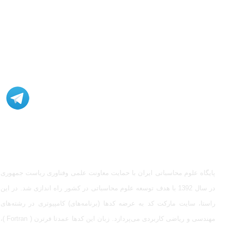
مشاوره، اصلاح، انجام پروژه، کدنویسی و شبیه سازی - ارتباط با
ادمین در تلگرام: @Marketcode_ir
پایگاه علوم محاسباتی ایران با حمایت معاونت علمی وفناوری ریاست جمهوری
در سال 1392 با هدف توسعه علوم محاسباتی در کشور راه اندازی شد. در این
راستا، سایت مارکت کد به عرضه کدها (برنامه‌های) کامپیوتری در رشته‌های
مهندسی و ریاضی کاربردی می‌پردازد. زبان این کدها عمدتا فرترن ( Fortran )،