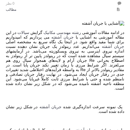
0 نظر
مطالب
در ادامه مقالات آموزشی
رشته مهندسی مکانیک
گرایش
سیالات
در این
مقاله آموزشی به آشنایی با
جریان آشفته
می پردازیم که امیدواریم
برای شما مفید واقع شود. در اینجا یک نگاه سریع به مشخصه اصلی
جریان آشفته
می‌اندازیم. عدد رینولدز یک جریان نشان دهنده نسبت
اندازه نیروی اینرسی به نیروی ویسکوزیته می‌باشد. در آزمایشهای
سیستم سیال مشاهده شده است که در رینولدز پایین تر از رینولدز به
اصطلاح بحرانی Re جریان آرام و لایه‌های همجوار سیال روی هم
می‌لغزند. اگر شرایط مرزی با زمان تغییر نکند جریان پایا است. در
مقادیر رینولدز بالاتر از Re
به واسطه فرآیندهای اختلاطی شدید تغییرات
جدی در رفتار جریان ایجاد می‌شود. در نهایت رفتار جریان تصادفی و
نامنظم شده و حتی با شرایط مرزی ثابت کاملاً غیرپایا می‌شود. این
منطقه ناحیه آشفته نامیده می‌شود که در شکل زیر نشان داده شده
است.
یک نمونه سرعت اندازه‌گیری شده
جریان آشفته
در شکل زیر نشان
داده شده است.