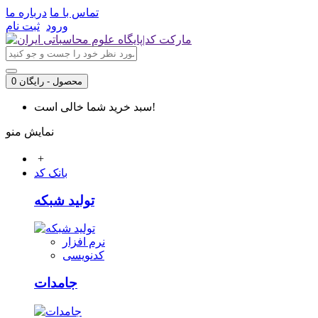
تماس با ما
درباره ما
ورود
ثبت نام
0 محصول - رایگان
سبد خرید شما خالی است!
نمایش منو
+
بانک کد
تولید شبکه
نرم افزار
کدنویسی
جامدات