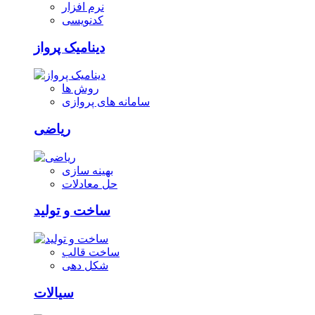
نرم افزار
کدنویسی
دینامیک پرواز
روش ها
سامانه های پروازی
ریاضی
بهینه سازی
حل معادلات
ساخت و تولید
ساخت قالب
شکل دهی
سیالات