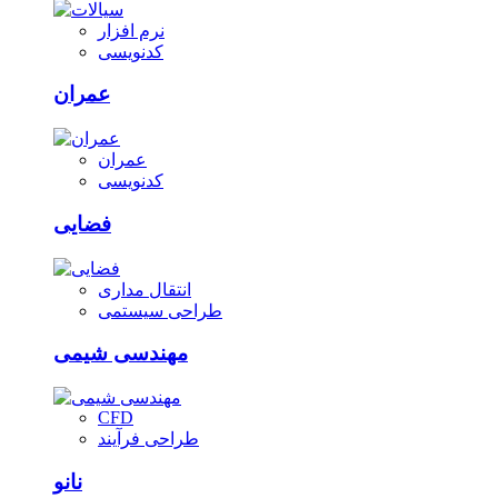
نرم افزار
کدنویسی
عمران
عمران
کدنویسی
فضایی
انتقال مداری
طراحی سیستمی
مهندسی شیمی
CFD
طراحی فرآیند
نانو