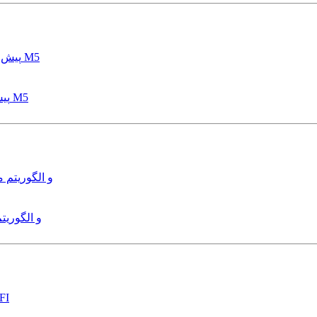
پیش بینی عمق آبشستگی پایه پل با استفاده از مدل درختی قواعد M5
هدایت و کنترل ربات زیرآب