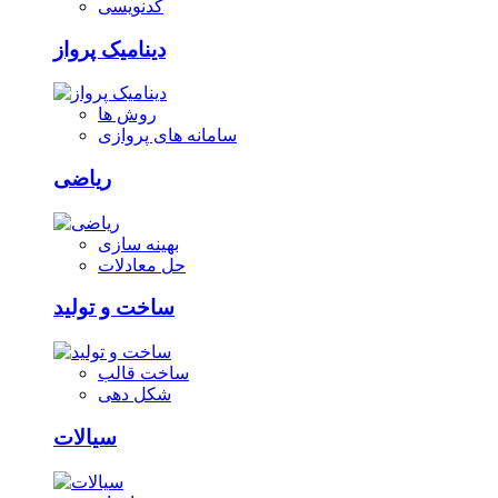
کدنویسی
دینامیک پرواز
روش ها
سامانه های پروازی
ریاضی
بهینه سازی
حل معادلات
ساخت و تولید
ساخت قالب
شکل دهی
سیالات