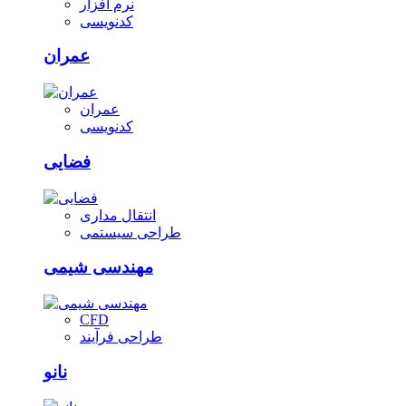
نرم افزار
کدنویسی
عمران
عمران
کدنویسی
فضایی
انتقال مداری
طراحی سیستمی
مهندسی شیمی
CFD
طراحی فرآیند
نانو