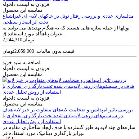
افزودن به لیست دلخواه
مقایسه این محصول
مدلسازی عددی و بررسی رفتار تونل در خاکهای لایه¬ای غیراشباع
تحت اثر انفجار سطحی
تونل­ها از جمله سازه­ هایی هستند که به هنگام تهدیدها می ­توانند به
عنوان پناهگاه مورد استفاده ق..
2,244,310تومان
قیمت بدون مالیات: 2,059,000تومان
اضافه به سبد خرید
افزودن به لیست دلخواه
مقایسه این محصول
افزودن به لیست دلخواه
مقایسه این محصول
بررسی تاثیر امپدانس و ضخامت لایه‌های متفاوت بر خیز لایه هدف
در سیستم‌های زرهی لایه‌بندی شده تحت بارگذاری انفجاری با
استفاده از روش تحلیل عددی
سازه‌های چند لایه به طور گسترده با هدف ایجاد ساختاری مقاوم در
برابر بارگذاری دینامیک مورد استفاده قر..