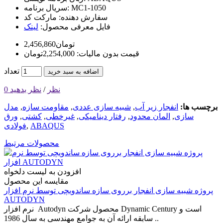
MC1-1050
سریال برنامه:
سفارش دهنده:
مارکت کد
فایل معرفی محصول:
لینک
2,456,860تومان
قیمت بدون مالیات: 2,254,000تومان
تعداد
اضافه به سبد خرید
0 نظر
/
نظر بدهید
برچسب ها:
انفجار زیر آب
,
شبیه سازی عددی
,
مقاومت سازه
,
مدل
سازی
,
المان محدود
,
رفتار دینامیکی
,
غیرخطی
,
کشتی
,
ورق
ABAQUS
,
فولادی
محصولات مرتبط
افزودن به لیست دلخواه
مقایسه این محصول
پروژه شبیه سازی انفجار برروی سازه ساندویچی توسط نرم افزار
AUTODYN
نرم افزار Autodyn محصول شرکت Dynamic Century است و
سابقه ارائه آن به جوامع مهندسی به سال 1986 ..