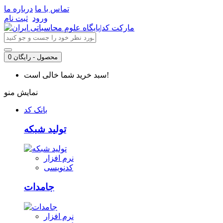
تماس با ما
درباره ما
ورود
ثبت نام
0 محصول - رایگان
سبد خرید شما خالی است!
نمایش منو
بانک کد
تولید شبکه
نرم افزار
کدنویسی
جامدات
نرم افزار