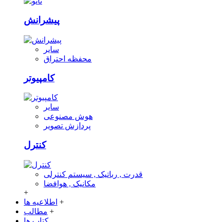
پیشرانش
سایر
محفظه احتراق
کامپیوتر
سایر
هوش مصنوعی
پردازش تصویر
کنترل
قدرت , رباتیک , سیستم کنترلی
مکانیک , هوافضا
+
+
اطلاعیه ها
+
مطالب
کتاب ها