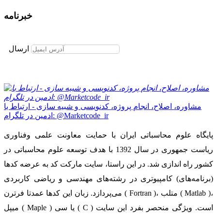
خبرنامه
برای عضویت در خبرنامه ایمیل خود را وارد نمایید
ارسال
مشاوره، اصلاح، انجام پروژه، کدنویسی و شبیه سازی - ارتباط با
ادمین در تلگرام: @Marketcode_ir
پایگاه علوم محاسباتی ایران با حمایت معاونت علمی وفناوری
ریاست جمهوری در سال 1392 با هدف توسعه علوم محاسباتی در
کشور راه اندازی شد. در این راستا، سایت مارکت کد به عرضه کدها
(برنامه‌های) کامپیوتری در رشته‌های مهندسی و ریاضی کاربردی
می‌پردازد. زبان این کدها عمدتا فرترن ( Fortran )، متلب ( Matlab )،
میپل ( Maple ) یا سی ( C ) است. ویژگی منحصر بفرد این سایت