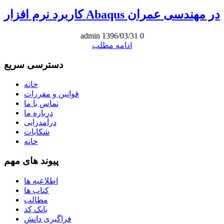
کاربرد نرم افزار Abaqus در مهندسی عمران
admin
1396/03/31
0
ادامه مطلب
دسترسی سریع
خانه
قوانین و مقررات
تماس با ما
درباره ما
درآمدزایی
شکایات
خانه
پیوند های مهم
اطلاعیه ها
کتاب ها
مطالب
بانک کد
فراگیری دانش