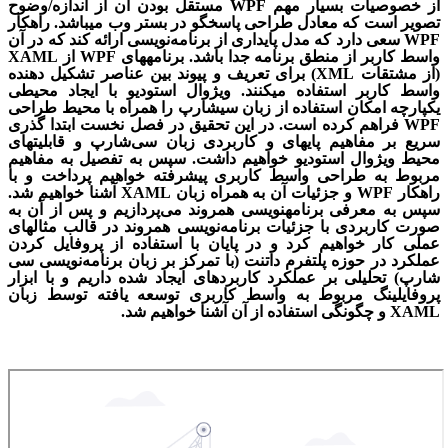
از خصوصیات بسیار مهم
WPF
مستقل بودن آن از اندازه/وضوح
تصویر است که معادل طراحی پاسخگو در بستر وب می
باشد. راهکار
WPF
سعی دارد که مدل پایداری از برنامه­‌نویسی ارائه کند که در آن
واسط کاربر از منطق برنامه جدا باشد. برنامه
های
WPF
از
XAML
(از مشتقات
XML
) برای تعریف و پیوند بین عناصر تشکیل دهنده
واسط کاربر استفاده می
کنند. ویژوال استودیو با ایجاد محیطی
یکپارچه امکان استفاده از زبان سی
شارپ را همراه با محیط طراحی
WPF
فراهم کرده است. در این تحقیق در فصل نخست ابتدا گذری
سریع بر مفاهیم پایه­ای و کاربردی زبان سی­‌شارپ و قابلیت­های
محیط ویژوال استودیو خواهیم داشت. سپس به تفصیل به مفاهیم
مربوط به طراحی واسط کاربری پیشرفته خواهیم پرداخت و با
راهکار
WPF
و جزئیات آن به همراه زبان
XAML
آشنا خواهیم شد.
سپس به معرفی برنامه
نویسی همروند می‌پردازیم و پس از آن به
صورت کاربردی با جزئیات برنامه­‌نویسی همروند در قالب مثال­های
عملی کار خواهیم کرد و در پایان با استفاده از پروفایل کردن
عملکرد در حوزه پلت­فرم دات­نت (با تمرکز بر زبان برنامه­‌نویسی سی­‌
شارپ) تحلیلی بر عملکرد کاربردهای ایجاد شده داریم و با ابزار
پروفایلینگ مربوط به واسط کاربری توسعه یافته توسط زبان
XAML
و چگونگی استفاده از آن آشنا خواهیم شد.