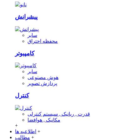
پیشرانش
سایر
محفظه احتراق
کامپیوتر
سایر
هوش مصنوعی
پردازش تصویر
کنترل
قدرت , رباتیک , سیستم کنترلی
مکانیک , هوافضا
+
+
اطلاعیه ها
+
مطالب