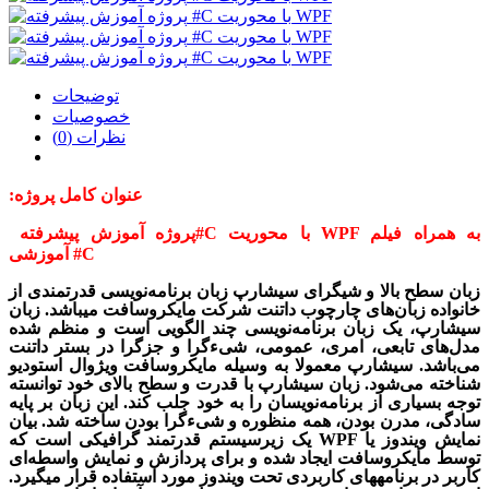
توضیحات
خصوصیات
نظرات (0)
عنوان کامل پروژه:
C با محوریت WPF به همراه فیلم
#
پروژه آموزش پیشرفته
C
#
آموزشی
زبان سطح بالا و شی
گرای سی
شارپ زبان برنامه‌­نویسی قدرتمندی از
خانواده زبان‌
های چارچوب دات
نت شرکت مایکروسافت می­باشد. زبان
سی
شارپ، یک زبان برنامه‌نویسی چند الگویی است و منظم شده
مدل‌های تابعی، امری، عمومی، شیءگرا و جزگرا در بستر دات­نت
می‌باشد. سی
شارپ معمولا به وسیله مایکروسافت ویژوال استودیو
شناخته می‌شود. زبان سی
شارپ با قدرت و سطح بالای خود توانسته
توجه بسیاری از برنامه‌نویسان را به خود جلب کند. این زبان بر پایه
سادگی، مدرن بودن، همه منظوره و شیءگرا بودن ساخته شد. بیان
نمایش ویندوز یا
WPF
یک زیرسیستم قدرتمند گرافیکی است که
توسط مایکروسافت ایجاد شده و برای پردازش و نمایش واسط­ه‌ای
کاربر در برنامه
های کاربردی تحت ویندوز مورد استفاده قرار می
گیرد.