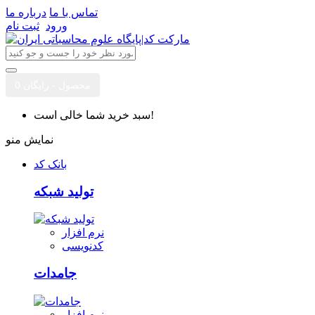
تماس با ما
درباره ما
ورود
ثبت نام
0 محصول - رایگان
سبد خرید شما خالی است!
نمایش منو
بانک کد
تولید شبکه
نرم افزار
کدنویسی
جامدات
نرم افزار