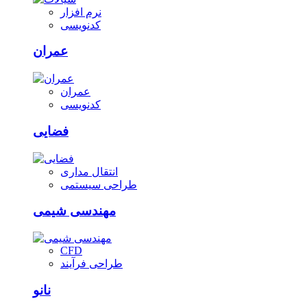
نرم افزار
کدنویسی
عمران
عمران
کدنویسی
فضایی
انتقال مداری
طراحی سیستمی
مهندسی شیمی
CFD
طراحی فرآیند
نانو