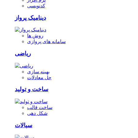
کدنویسی
دینامیک پرواز
روش ها
سامانه های پروازی
ریاضی
بهینه سازی
حل معادلات
ساخت و تولید
ساخت قالب
شکل دهی
سیالات