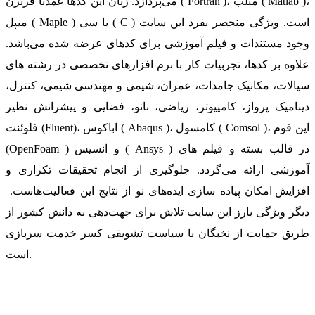
می‌پردازد. زبان این کدها عمدتا فرترن ( Fortran )، متلب ( Matlab )،
میپل ( Maple ) یا سی ( C ) است. ویژگی منحصر بفرد این سایت
وجود مستندات و فیلم آموزشی برای کدهای عرضه شده می‌باشد.
علاوه بر کدها، تجربیات کار با نرم افزارهای تخصصی در رشته های
سیالات، مکانیک جامدات، عمران، شیمی و مهندسی شیمی، کنترل،
دینامیک پرواز، کامپیوتر، ریاضی، نانو، فضایی و پیشرانش نظیر
فلوئنت (Fluent)، اباکوس ( Abaqus )، کامسول ( Comsol )، اپن فوم
(OpenFoam ) و انسیس ( Ansys ) در قالب بسته‌ و فیلم های
آموزشی ارائه می‌گردد. جلوگیری از انجام تحقیقات تکراری و
افزایش امکان پیاده سازی ایده‌های نو از نتایج این فعالیت‌هاست.
دیگر ویژگی بارز این سایت تلاش برای جهت‌دهی به دانش کشور از
طریق حمایت از نخبگان با سیاست تشویقی کسر خدمت سربازی
است.