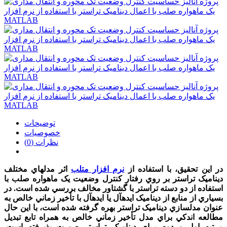
توضیحات
خصوصیات
نظرات (0)
در اين تحقیق، با استفاده از
نرم افزار متلب
اثر مدل­هاي مختلف
ديناميک تراستر بر روي رفتار کنترل وضعيت يک ماهواره صلب با
استفاده از دو دسته تراستر با گشتاور مخالف بررسي شده ­است. در
بسياري از منابع از ديناميک ايده­آل يا ايده­آل با تأخير زماني خالص به
عنوان مدل­سازي ديناميک تراستر بهره گرفته شده­ است، با اين حال
مطالعه اندکي براي مدل تأخير زماني خالص به همراه تابع تبديل
مرتبه اول و دوم براي ديناميک تراستر صورت پذيرفته است.