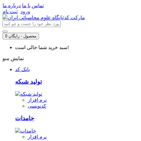
تماس با ما
درباره ما
ورود
ثبت نام
0 محصول - رایگان
سبد خرید شما خالی است!
نمایش منو
بانک کد
تولید شبکه
نرم افزار
کدنویسی
جامدات
نرم افزار