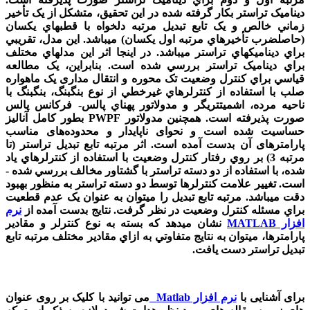
ديناميک تراستر بکار گرفته شده در اين تحقيق، متشکل از يک تأخير
زماني خالص و يک تابع تبديل مرتبه دلخواه با قطب­هاي يکسان
(حاصلضرب تأخيرهاي مرتبه اول يکسان) مي­باشد. اين مدل، تقريبي
براي ديناميک­هاي تراستر مي­باشد. در اينجا اثر اين مدل­هاي مختلف
براي ديناميک تراستر بررسي شده­ است. بنابراين، يک مطالعه
قياسي براي کنترل وضعيت تک­ محوره و انتقال مداری يک ماهواره
صلب با استفاده از کنترلرهاي غيرخطي از نوع بنگ­بنگ، بنگ­بنگ با
ناحيه مرده، اشميت­تريگر و مدولاتور پهناي پالس- فرکانس پالس
صورت پذيرفته است. همچنین مدولاتور
PWPF
بطور کامل آنالیز
حساسیت شده است و نحوای ناپایدار و محدوده‌های مناسب
پارامترهای آن بدست آمده است.
اثر مرتبه تابع تبديل تراستر (تا
مرتبه 3) بر روي رفتار کنترل وضعيت با استفاده از کنترلرهاي ياد
شده، با استفاده از دو دسته تراستر با گشتاور مخالف بررسي شده ­
است. تغيير علامت کنترلرها توسط دو دسته تراستر به ­منظور بهبود
دقت مي­باشد. مرتبه تابع تبديل را مي­توان به عنوان يک عدم قطعيت
براي مسئله کنترل وضعيت در نظر گرفت. نتايج بدست آمده از
نرم
افزار MATLAB
نشان مي­دهد که بسته به نوع کنترلر و مقادير
پارامترها، مي­توان به نتايج متفاوتي به ازاي مقادير مختلف مرتبه تابع
تبديل تراستر دست يافت.
برای آشنایی با
نرم افزار
Matlab
می توانید با کلیک بر روی عنوان