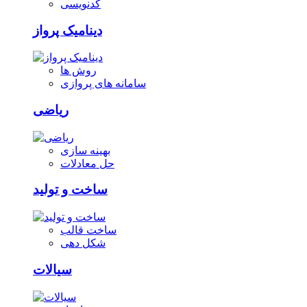
کدنویسی
دینامیک پرواز
روش ها
سامانه های پروازی
ریاضی
بهینه سازی
حل معادلات
ساخت و تولید
ساخت قالب
شکل دهی
سیالات