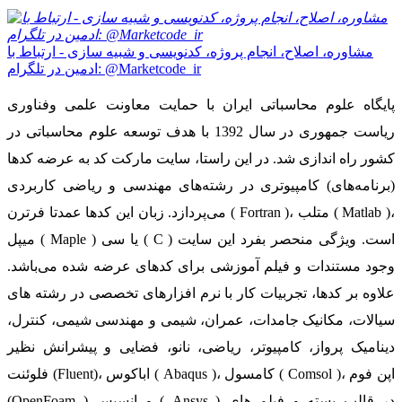
مشاوره، اصلاح، انجام پروژه، کدنویسی و شبیه سازی - ارتباط با
ادمین در تلگرام: @Marketcode_ir
پایگاه علوم محاسباتی ایران با حمایت معاونت علمی وفناوری
ریاست جمهوری در سال 1392 با هدف توسعه علوم محاسباتی در
کشور راه اندازی شد. در این راستا، سایت مارکت کد به عرضه کدها
(برنامه‌های) کامپیوتری در رشته‌های مهندسی و ریاضی کاربردی
می‌پردازد. زبان این کدها عمدتا فرترن ( Fortran )، متلب ( Matlab )،
میپل ( Maple ) یا سی ( C ) است. ویژگی منحصر بفرد این سایت
وجود مستندات و فیلم آموزشی برای کدهای عرضه شده می‌باشد.
علاوه بر کدها، تجربیات کار با نرم افزارهای تخصصی در رشته های
سیالات، مکانیک جامدات، عمران، شیمی و مهندسی شیمی، کنترل،
دینامیک پرواز، کامپیوتر، ریاضی، نانو، فضایی و پیشرانش نظیر
فلوئنت (Fluent)، اباکوس ( Abaqus )، کامسول ( Comsol )، اپن فوم
(OpenFoam ) و انسیس ( Ansys ) در قالب بسته‌ و فیلم های