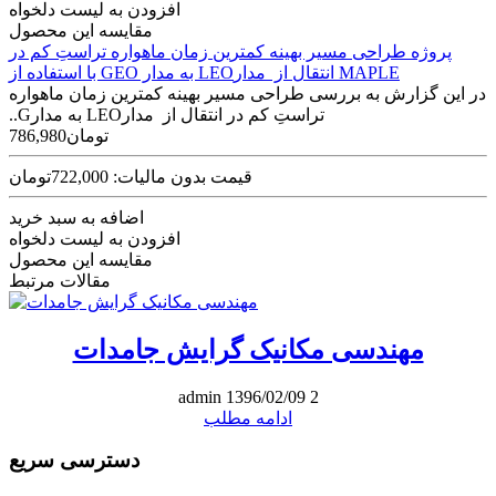
افزودن به لیست دلخواه
مقایسه این محصول
پروژه طراحی مسير بهينه کمترين زمان ماهواره تراستِ کم در
انتقال از ‫ مدارLEO به مدار GEO ‬با استفاده از MAPLE
در اين گزارش به بررسی طراحی مسير بهينه کمترين زمان ماهواره
تراستِ کم در انتقال از ‫ مدارLEO به مدارG..
786,980تومان
قیمت بدون مالیات: 722,000تومان
اضافه به سبد خرید
افزودن به لیست دلخواه
مقایسه این محصول
مقالات مرتبط
مهندسی مکانیک گرایش جامدات
admin
1396/02/09
2
ادامه مطلب
دسترسی سریع