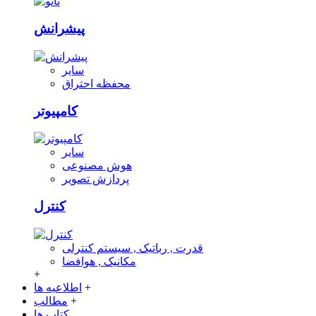
پیشرانش
سایر
محفظه احتراق
کامپیوتر
سایر
هوش مصنوعی
پردازش تصویر
کنترل
قدرت , رباتیک , سیستم کنترلی
مکانیک , هوافضا
+
+
اطلاعیه ها
+
مطالب
کتاب ها