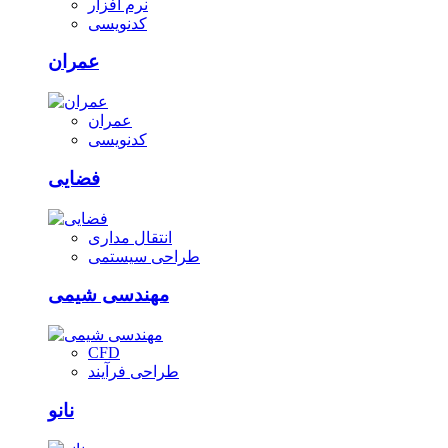
نرم افزار
کدنویسی
عمران
عمران
کدنویسی
فضایی
انتقال مداری
طراحی سیستمی
مهندسی شیمی
CFD
طراحی فرآیند
نانو