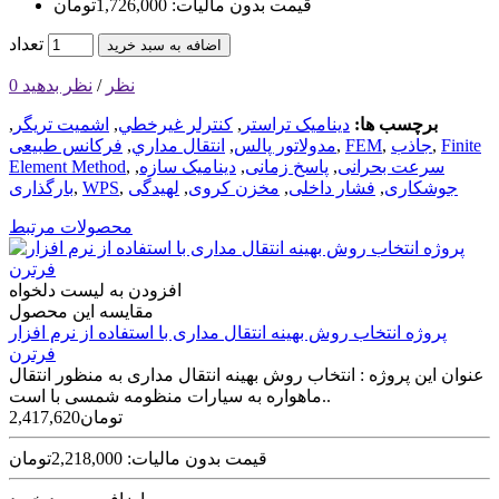
قیمت بدون مالیات: 1,726,000تومان
تعداد
اضافه به سبد خرید
0 نظر
/
نظر بدهید
برچسب ها:
ديناميک تراستر
,
کنترلر غيرخطي
,
اشميت تريگر
,
Finite
,
جاذب
,
FEM‌
,
مدولاتور پالس
,
انتقال مداري
,
فرکانس طبیعی
سرعت بحرانی
,
پاسخ زمانی
,
دینامیک سازه
,
,
Element Method
جوشکاری
,
فشار داخلی
,
مخزن کروی
,
لهیدگی
,
WPS‌
,
بارگذاری
محصولات مرتبط
افزودن به لیست دلخواه
مقایسه این محصول
پروژه انتخاب روش بهینه انتقال مداری با استفاده از نرم افزار
فرترن
عنوان این پروژه : انتخاب روش بهینه انتقال مداری به منظور انتقال
ماهواره به سیارات منظومه شمسی با است..
2,417,620تومان
قیمت بدون مالیات: 2,218,000تومان