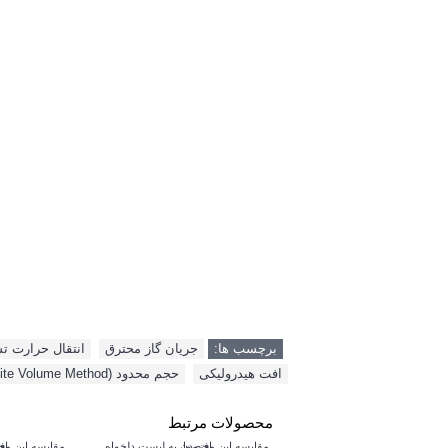
برچسب ها:
جریان گاز محترق
,
انتقال حرارت 
افت هیدرولیکی
,
حجم محدود (Finite Volume Method)
محصولات مرتبط
مقایسه این محصول
افزودن به لیست دلخواه
مقایسه این م
اف