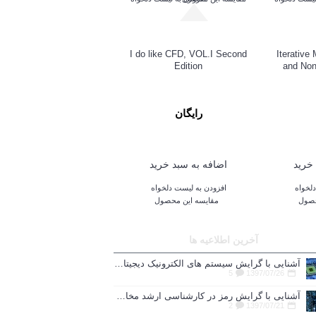
I do like CFD, VOL.I Second
Iterative
Edition
and Non
رایگان
خرید
اضافه به سبد خرید
لخواه
افزودن به لیست دلخواه
حصول
مقایسه این محصول
آخرین اطلاعیه ها
آشنایی با گرایش سیستم های الکترونیک دیجیتال در کارشناسی ارشد رشته مهندسی برق
5
1397/07/26
آشنایی با گرایش رمز در کارشناسی ارشد مخابرات
2
1397/07/21