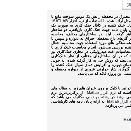
 محترق در محفظه رانش یک موتور سوخت مایع با
مدل ارائه شده با استفاده از
نرم افزار MATLAB
،
ال خنک کننده در کانال خنک کاری به صورت یک
پایان نامه جهت خنک کاری بازیافتی، دو ساختار
هد گرفت. ابتدا در ساختارهای مختلف، محاسبه
 گازهای داغ محفظه احتراق به دیواره و سپس با
 همبستگی های مورد استفاده جهت محاسبه
انتقال
ده بررسی می‌شود. انجام محاسبات خنک کاری با
 محاسبات افت هیدرولیکی در مجاری خنک‌کاری نیز
دد که در آن ساختارهای مختلف از نظر خنک‌کاری
ی‌دهند که روش حل به کار گرفته شده، به خوبی
دمای دیواره و افزایش دمای سیال خنک کننده را
 گلوگاه، شار حرارتی عبوری از دیواره محفظه و
سند. این پروژه فاقد کد می باشد.
وانید با کلیک بر روی عنوان های زیر به مقاله های
 است که
نرم افزار
Matlab
از پرکاربردترین نرم
سی ارشد در
رشته مهندسی مکانیک
می باشد که
 افزار
Matlab
به ارایه پایان نامه های کارشناسی
می می پردازند.
Mat