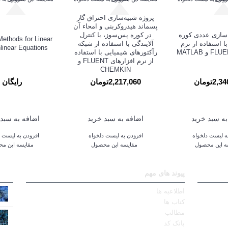
پروژه شبیه‌سازی احتراق گاز
پسماند هیدروکربنی و امحاء آن
 سازی عددی کوره
در کوره پس‌سوز، با کنترل
 Methods for Linear
ا استفاده از نرم
آلایندگی با استفاده از شبکه
linear Equations
رآکتورهای شیمیایی با استفاده
از نرم افزارهای FLUENT و
CHEMKIN
2تومان
2,217,060تومان
رایگان
به سبد خرید
اضافه به سبد خرید
اضافه به سبد 
ه لیست دلخواه
افزودن به لیست دلخواه
افزودن به لیست د
ه این محصول
مقایسه این محصول
مقایسه این م
پیوند های مهم
اطلاعیه ها
کتاب ها
مطالب
بانک کد