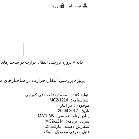
ورود
ثبت نام
0 محصول - رایگان
بانک کد
اطلاع
خانه
پروژه بررسی انتقال حرارت در ساختارهای مخت
تولید کننده:
محمدرضا صادقی گورجی
شناسنامه:
MC2-1214
موجودی:
در انبار
تاریخ:
2017-08-29
زبان برنامه نویسی:
MATLAB
سریال برنامه:
MC2-1214
سفارش دهنده:
مارکت کد
فایل معرفی محصول:
لینک