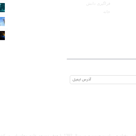
فراگیری دانش
خانه
ید
ه سازی - ارتباط با ادمین در تلگرام: @Marketcode_ir
پایگاه علوم محاسباتی ایران با حمایت معاونت علمی وفناوری ریاست جمهوری