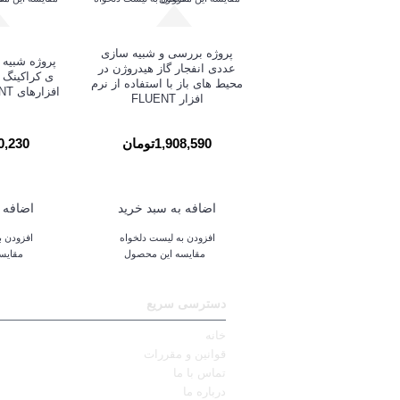
پروژه بررسی و شبیه سازی
پروژه شبیه
عددی انفجار گاز هیدروژن در
ی کراکینگ ب
محیط های باز با استفاده از نرم
افزارهای FLUENT و MATLAB
افزار FLUENT
1,908,590تومان
,340,230
اضافه به سبد خرید
اضافه 
افزودن به لیست دلخواه
افزودن ب
مقایسه این محصول
مقایس
دسترسی سریع
خانه
قوانین و مقررات
تماس با ما
درباره ما