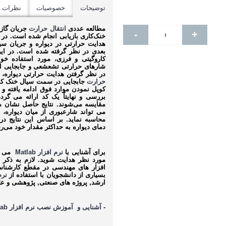
توضیحات
خصوصیات
نظرات (0)
مطالعه عددی
انتقال حرارت
جریان گاز
-
+
خنک‌کاری بازیابی انجام شده است. در 
هدایت حرارتی در دیواره و جریان سی
بعدی در نظر گرفته شده است. در این 
کاروگیتی و فرزی، مورد استفاده خوا
شارهای حرارتی تشعشعی و جابجایی از
در نظر گرفتن هدایت حرارتی دیواره،
حرارت
جابجایی در سمت سیال خنک کنن
کوپل نمودن موارد فوق ادامه یافته و
بررسی و نهایتاً یک کد ارائه می گر
مقایسه می‌شوند. نتایج حاصل نشان م
می تواند شارعبوری از میان دیواره، 
محاسبه نماید. بر اساس این نتایج در
دمای دیواره به حداکثر مقدار خود می‌ر
برای آشنایی با
نرم افزار
Matlab
می ت
مورد نظر هدایت شوید. لازم به ذکر
افزار های مهندسی در مقطع کارشنا
بسیاری از دانشجویان با استفاده از
نرم
ارشد, پروژه های صنعتی, پژوهشی و عل
-
آشنایی و آموزش نصب نرم افزار
lab