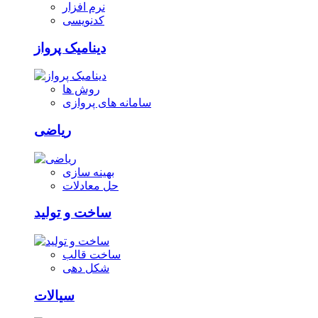
نرم افزار
کدنویسی
دینامیک پرواز
روش ها
سامانه های پروازی
ریاضی
بهینه سازی
حل معادلات
ساخت و تولید
ساخت قالب
شکل دهی
سیالات