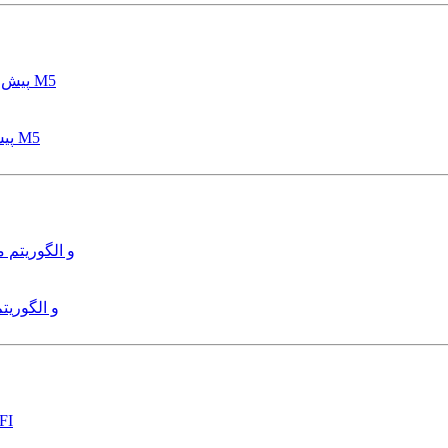
پیش بینی عمق آبشستگی پایه پل با استفاده از مدل درختی قواعد M5
هدایت و کنترل ربات زیرآب