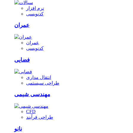
نرم افزار
کدنویسی
عمران
عمران
کدنویسی
فضایی
انتقال مداری
طراحی سیستمی
مهندسی شیمی
CFD
طراحی فرآیند
نانو