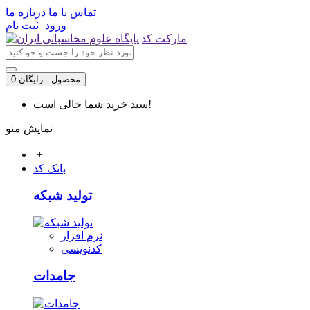
تماس با ما
درباره ما
ورود
ثبت نام
0 محصول - رایگان
سبد خرید شما خالی است!
نمایش منو
+
بانک کد
تولید شبکه
نرم افزار
کدنویسی
جامدات