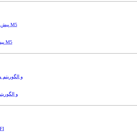
پیش بینی عمق آبشستگی پایه پل با استفاده از مدل درختی قواعد M5
هدایت و کنترل ربات زیرآب