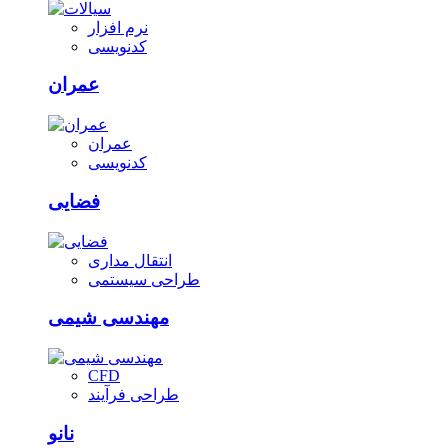
نرم افزار
کدنویسی
عمران
عمران
کدنویسی
فضایی
انتقال مداری
طراحی سیستمی
مهندسی شیمی
CFD
طراحی فرآیند
نانو