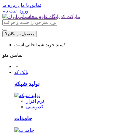
تماس با ما
درباره ما
ورود
ثبت نام
0 محصول - رایگان
سبد خرید شما خالی است!
نمایش منو
+
بانک کد
تولید شبکه
نرم افزار
کدنویسی
جامدات