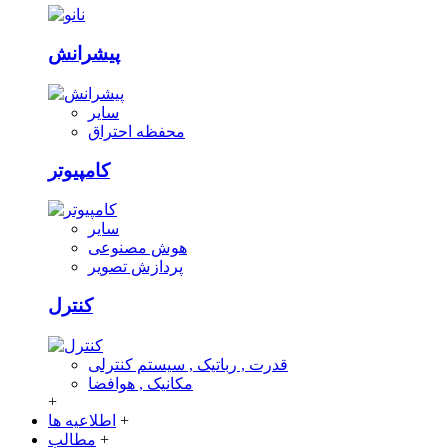
پیشرانش
سایر
محفظه احتراق
کامپیوتر
سایر
هوش مصنوعی
پردازش تصویر
کنترل
قدرت , رباتیک , سیستم کنترلی
مکانیک , هوافضا
+
+
اطلاعیه ها
+
مطالب