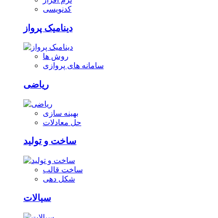
کدنویسی
دینامیک پرواز
روش ها
سامانه های پروازی
ریاضی
بهینه سازی
حل معادلات
ساخت و تولید
ساخت قالب
شکل دهی
سیالات