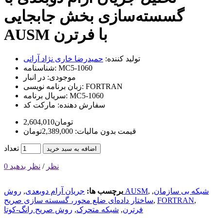
گسسته‌سازی بخش جابجایی
AUSM با فرترن
تولید کننده:
حمیدرضا خاری نژاد آرانی
MC5-1060
شناسنامه:
موجودی:
در انبار
FORTRAN
زبان برنامه نویسی:
MC5-1060
سریال برنامه:
سفارش دهنده:
مارکت کد
2,604,010تومان
قیمت بدون مالیات: 2,389,000تومان
تعداد
اضافه به سبد خرید
0 نظر
/
نظر بدهید
شبکه بی سازمان
,
,
روش AUSM
برچسب ها:
جریان آرام دوبعدی
,
,
FORTRAN
,
ساختار داده‌ای ضلع محور، گسسته سازی صریح
فرترن
,
شبکه متحرک
,
روش صریح رانگ-کوتا