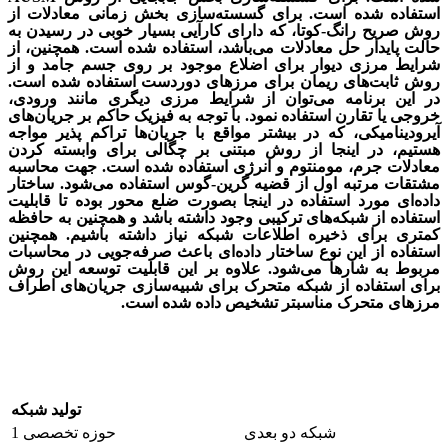
استفاده شده است. برای گسسته‌سازی بخش زمانی معادلات از
روش صریح رانگ-کوتا، که دارای کارآیی بسیار خوبی در رسیدن به
حالت پایدار حل معادلات می‌باشد، استفاده شده است. همچنین، از
شرایط مرزی دیوار برای اضلاع موجود بر روی جسم جامد و از
روش ثابت‌های ریمان برای مرزهای دوردست استفاده شده است.
در این برنامه می‌توان از شرایط مرزی دیگری مانند ورودی،
خروجی یا تقارن استفاده نمود. با توجه به فیزیک حاکم بر جریان‌های
آیرودینامیکی، که در بیشتر مواقع با جریان‌ها تراکم پذیر مواجه
هستیم، در اینجا از روش مبتنی بر چگالی برای وابسته کردن
معادلات جرم، مومنتوم و انرژی استفاده شده است. جهت محاسبه
مشتقات مرتبه اول از قضیه گرین-گوس استفاده می‌شود. ساختار
داده‌ای مورد استفاده در اینجا بصورت ضلع محور بوده تا قابلیت
استفاده از شبکه‌های ترکیبی وجود داشته باشد و همچنین به حافظه
کمتری برای ذخیره اطلاعات شبکه نیاز داشته باشیم. همچنین
استفاده از این نوع ساختار داده‌ای باعث صرفه‌جویی در محاسبات
مربوط به شارها می‌شود. علاوه بر این قابلیت توسعه این روش
برای استفاده از شبکه متحرک برای شبیه‌سازی جریان‌های اطراف
مرزهای متحرک مناسبتر تشخیص داده شده است.
تولید شبکه
شبکه دو بعدی
حوزه تخصصی 1