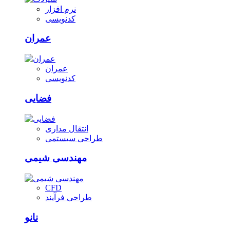
نرم افزار
کدنویسی
عمران
عمران
کدنویسی
فضایی
انتقال مداری
طراحی سیستمی
مهندسی شیمی
CFD
طراحی فرآیند
نانو