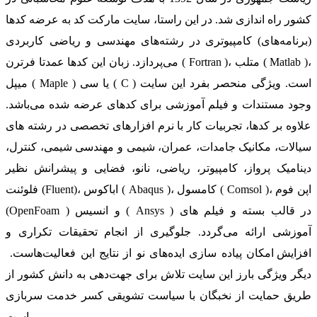
کشور راه اندازی شد. در این راستا، سایت مارکت کد به عرضه کدها
(برنامه‌های) کامپیوتری در رشته‌های مهندسی و ریاضی کاربردی
می‌پردازد. زبان این کدها عمدتا فرترن ( Fortran )، متلب ( Matlab )،
میپل ( Maple ) یا سی ( C ) است. ویژگی منحصر بفرد این سایت
وجود مستندات و فیلم آموزشی برای کدهای عرضه شده می‌باشد.
علاوه بر کدها، تجربیات کار با نرم افزارهای تخصصی در رشته های
سیالات، مکانیک جامدات، عمران، شیمی و مهندسی شیمی، کنترل،
دینامیک پرواز، کامپیوتر، ریاضی، نانو، فضایی و پیشرانش نظیر
فلوئنت (Fluent)، اباکوس ( Abaqus )، کامسول ( Comsol )، اپن فوم
(OpenFoam ) و انسیس ( Ansys ) در قالب بسته‌ و فیلم های
آموزشی ارائه می‌گردد. جلوگیری از انجام تحقیقات تکراری و
افزایش امکان پیاده سازی ایده‌های نو از نتایج این فعالیت‌هاست.
دیگر ویژگی بارز این سایت تلاش برای جهت‌دهی به دانش کشور از
طریق حمایت از نخبگان با سیاست تشویقی کسر خدمت سربازی
است.