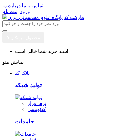
تماس با ما
درباره ما
ورود
ثبت نام
0 محصول - رایگان
سبد خرید شما خالی است!
نمایش منو
بانک کد
تولید شبکه
نرم افزار
کدنویسی
جامدات
نرم افزار