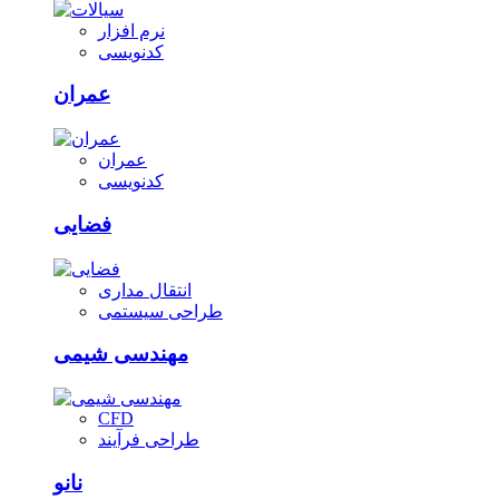
نرم افزار
کدنویسی
عمران
عمران
کدنویسی
فضایی
انتقال مداری
طراحی سیستمی
مهندسی شیمی
CFD
طراحی فرآیند
نانو