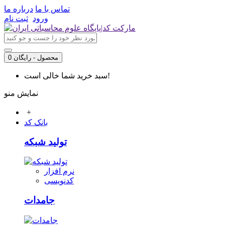
تماس با ما
درباره ما
ورود
ثبت نام
0 محصول - رایگان
سبد خرید شما خالی است!
نمایش منو
+
بانک کد
تولید شبکه
نرم افزار
کدنویسی
جامدات