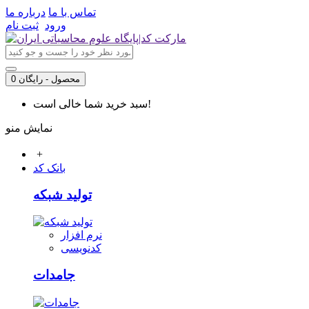
تماس با ما
درباره ما
ورود
ثبت نام
0 محصول - رایگان
سبد خرید شما خالی است!
نمایش منو
+
بانک کد
تولید شبکه
نرم افزار
کدنویسی
جامدات