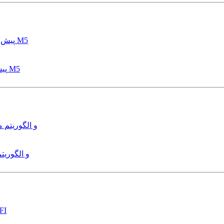
پیش بینی عمق آبشستگی پایه پل با استفاده از مدل درختی قواعد M5
هدایت و کنترل ربات زیرآب