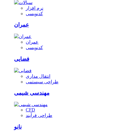
نرم افزار
کدنویسی
عمران
عمران
کدنویسی
فضایی
انتقال مداری
طراحی سیستمی
مهندسی شیمی
CFD
طراحی فرآیند
نانو