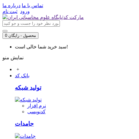
تماس با ما
درباره ما
ورود
ثبت نام
0 محصول - رایگان
سبد خرید شما خالی است!
نمایش منو
+
بانک کد
تولید شبکه
نرم افزار
کدنویسی
جامدات