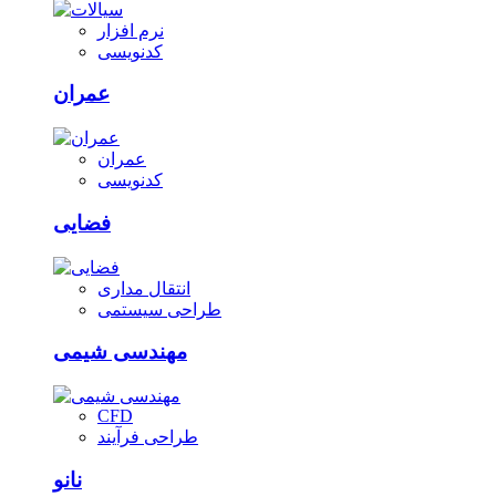
نرم افزار
کدنویسی
عمران
عمران
کدنویسی
فضایی
انتقال مداری
طراحی سیستمی
مهندسی شیمی
CFD
طراحی فرآیند
نانو