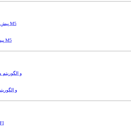
پیش بینی عمق آبشستگی پایه پل با استفاده از مدل درختی قواعد M5
هدایت و کنترل ربات زیرآب