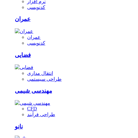
نرم افزار
کدنویسی
عمران
عمران
کدنویسی
فضایی
انتقال مداری
طراحی سیستمی
مهندسی شیمی
CFD
طراحی فرآیند
نانو