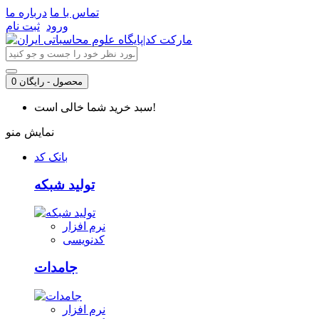
تماس با ما
درباره ما
ورود
ثبت نام
0 محصول - رایگان
سبد خرید شما خالی است!
نمایش منو
بانک کد
تولید شبکه
نرم افزار
کدنویسی
جامدات
نرم افزار