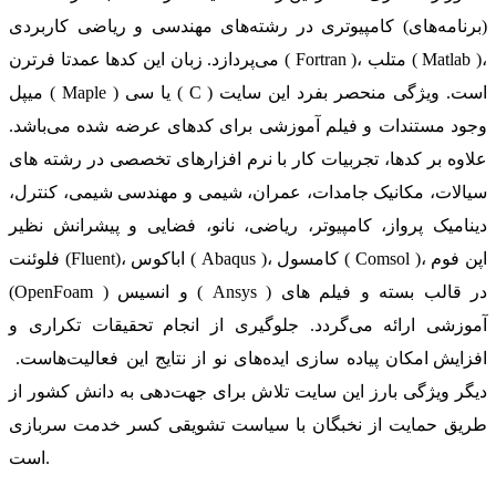
(برنامه‌های) کامپیوتری در رشته‌های مهندسی و ریاضی کاربردی
می‌پردازد. زبان این کدها عمدتا فرترن ( Fortran )، متلب ( Matlab )،
میپل ( Maple ) یا سی ( C ) است. ویژگی منحصر بفرد این سایت
وجود مستندات و فیلم آموزشی برای کدهای عرضه شده می‌باشد.
علاوه بر کدها، تجربیات کار با نرم افزارهای تخصصی در رشته های
سیالات، مکانیک جامدات، عمران، شیمی و مهندسی شیمی، کنترل،
دینامیک پرواز، کامپیوتر، ریاضی، نانو، فضایی و پیشرانش نظیر
فلوئنت (Fluent)، اباکوس ( Abaqus )، کامسول ( Comsol )، اپن فوم
(OpenFoam ) و انسیس ( Ansys ) در قالب بسته‌ و فیلم های
آموزشی ارائه می‌گردد. جلوگیری از انجام تحقیقات تکراری و
افزایش امکان پیاده سازی ایده‌های نو از نتایج این فعالیت‌هاست.
دیگر ویژگی بارز این سایت تلاش برای جهت‌دهی به دانش کشور از
طریق حمایت از نخبگان با سیاست تشویقی کسر خدمت سربازی
است.