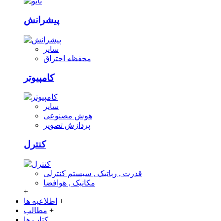
پیشرانش
سایر
محفظه احتراق
کامپیوتر
سایر
هوش مصنوعی
پردازش تصویر
کنترل
قدرت , رباتیک , سیستم کنترلی
مکانیک , هوافضا
+
+
اطلاعیه ها
+
مطالب
کتاب ها