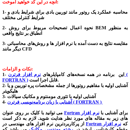
آنچه در این کد خواهید آموخت:
1- محاسبه عملکرد یک روتور مانند توربین بادی برای شرایط بادی و
شرایط کنترلی مختلف
2- نحوه اعمال تصحیحات مربوط برای روش BEM به منظور
انطباق بر نتایج واقعی
3- مقایسه نتایج به دست آمده با نرم افزار ها و روش‌های محاسباتی
دیگر مانند CFD
نکات و الزامات:
1- این برنامه در همه نسخه‌های کامپایلرهای
نرم افزار فرترن (
قابل اجرا است.
FORTRAN )
2- آشنایی اولیه با مفاهیم روتورها از جمله مشخصات پره توربین و یا
هلیکوپتر
3- آشنایی اولیه با تئوری مومنتوم و مکانیک سیالات
آشنایی با زبان برنامه‌نویسی فرترن ( FORTRAN )
4-
برای آشنایی با
نرم افزار
Fortran
می توانید با کلیک بر روی عنوان
های زیر به مقاله های مورد نظر هدایت شوید. لازم به ذکر است
که
نرم افزار
Fortran
از پرکاربردترین نرم افزار های مهندسی در
مقطع کارشناسی ارشد در
رشته مهندسی مکانیک
می باشد که