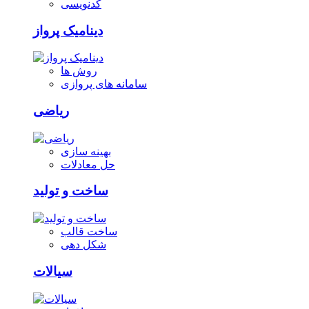
کدنویسی
دینامیک پرواز
روش ها
سامانه های پروازی
ریاضی
بهینه سازی
حل معادلات
ساخت و تولید
ساخت قالب
شکل دهی
سیالات