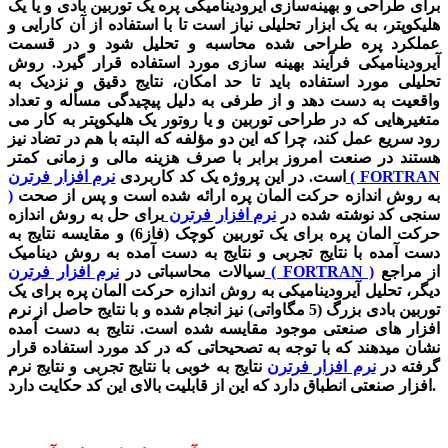
برای طراحی و بهینه‌سازی آیرودینامیکی پره یک توربین بادی و یا یک
هلیکوپتر، به یک ابزار تحلیلی نیاز است تا با استفاده از آن کارایی و
عملکرد پره طراحی شده محاسبه و تحلیل شود و در قسمت
آیرودینامیکی فرآیند بهینه سازی مورد استفاده قرار گیرد. روش
تحلیلی مورد استفاده باید تا حد امکان، نتایج دقیق و نزدیک به
واقعیت به دست دهد و از طرفی به دلیل پیچیدگی مسأله و تعداد
متغیرهایی که در طراحی توربین و یا روتور یک هلیکوپتر به کار می
رود سریع عمل کند، چرا که این دو مؤلفه که البته با هم در تضاد نیز
هستند در صنعت امروز برابر با صرف هزینه مالی و زمانی کمتر
است. در این پروژه یک کد کاربردی
نرم افزار فرترن ( FORTRAN
به روش اندازه حرکت المان پره ارائه شده است و پس از صحت
)
سنجی کد نوشته شده در
نرم افزار فرترن
برای حل به روش اندازه
حرکت المان پره برای یک توربین کوچک (فاز6) و مقایسه نتایج به
دست آمده با نتایج تجربی و نتایج به دست آمده به روش دینامیک
از مراجع
نرم افزار فرترن ( FORTRAN )
سیالات محاسباتی در
دیگر، تحلیل آیرودینامیکی به روش اندازه حرکت المان پره برای یک
توربین بادی بزرگ (5 مگاواتی) نیز انجام شده و با نتایج حاصل از نرم
افزار های صنعتی موجود مقایسه شده است. نتایج به دست آمده
نشان میدهند که با توجه به تصحیحاتی که در کد مورد استفاده قرار
گرفته در
نرم افزار فرترن
نتایج به خوبی با نتایج تجربی و نتایج نرم
افزار صنعتی انطباق دارد که این از قابلیت بالای این کد حکایت دارد.