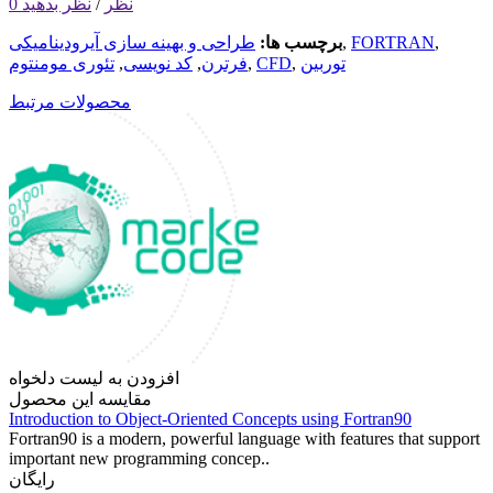
0 نظر
/
نظر بدهید
,
FORTRAN
,
برچسب ها:
طراحی و بهینه سازی آیرودینامیکی
توربین
,
CFD
,
فرترن
,
کد نویسی
,
تئوری مومنتوم
محصولات مرتبط
افزودن به لیست دلخواه
مقایسه این محصول
Introduction to Object-Oriented Concepts using Fortran90
Fortran90 is a modern, powerful language with features that support
important new programming concep..
رایگان