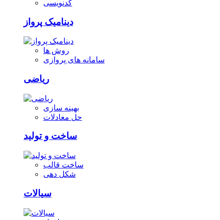
کدنویسی
دینامیک پرواز
روش ها
سامانه های پروازی
ریاضی
بهینه سازی
حل معادلات
ساخت و تولید
ساخت قالب
شکل دهی
سیالات