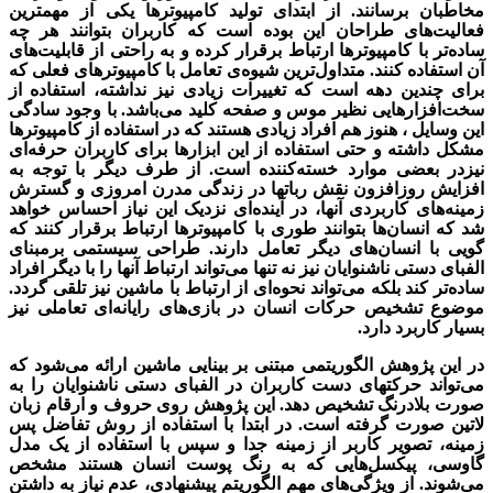
مخاطبان برسانند. از ابتدای تولید کامپیوتر‌ها یکی از مهمترین
فعالیت‌های طراحان این بوده است که کاربران بتوانند هر چه
ساده‌تر با کامپیوتر‌ها ارتباط برقرار کرده و به راحتی از قابلیت‌های
آن استفاده کنند. متداول‌ترین شیوه‌ی تعامل با کامپیوتر‌های فعلی که
برای چندین دهه است که تغییرات زیادی نیز نداشته، استفاده از
سخت‌افزارهایی نظیر موس و صفحه کلید می‌باشد. با وجود سادگی
این وسایل ، هنوز هم افراد زیادی هستند که در استفاده از کامپیوترها
مشکل داشته و حتی استفاده از این ابزارها برای کاربران حرفه‌ای
نیزدر بعضی موارد خسته‌کننده است. از طرف دیگر با توجه به
افزایش روزافزون نقش رباتها در زندگی مدرن امروزی و گسترش
زمینه‌های کاربردی آنها‌، در آینده‌ای نزدیک این نیاز احساس خواهد
شد که انسان‌ها بتوانند طوری با کامپیوترها ارتباط برقرار کنند که
گویی با انسان‌های دیگر تعامل دارند.
طراحی سیستمی برمبنای
الفبای دستی ناشنوایان نیز نه تنها می‌تواند ارتباط آنها را با دیگر افراد
ساده‌تر کند بلکه می‌تواند نحوه‌ای از ارتباط با ماشین نیز تلقی گردد.
موضوع تشخیص حرکات انسان در بازی‌های رایانه‌ای تعاملی نیز
بسیار کاربرد دارد.
در این پژوهش الگوریتمی مبتنی بر بینایی ماشین ارائه می‌شود که
می‌تواند حرکتهای دست کاربران در الفبای دستی ناشنوایان را به
صورت بلادرنگ تشخیص دهد. این پژوهش روی حروف و ارقام زبان
لاتین صورت گرفته است. در ابتدا با استفاده از روش تفاضل پس
زمینه، تصویر کاربر از زمینه جدا و سپس با استفاده از یک مدل
گاوسی، پیکسل‌هایی که به رنگ پوست انسان هستند مشخص
می‌شوند. از ویژگی‌های مهم الگوریتم پیشنهادی، عدم نیاز به داشتن