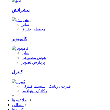
پیشرانش
سایر
محفظه احتراق
کامپیوتر
سایر
هوش مصنوعی
پردازش تصویر
کنترل
قدرت , رباتیک , سیستم کنترلی
مکانیک , هوافضا
+
+
اطلاعیه ها
+
مطالب
کتاب ها