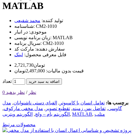
MATLAB
تولید کننده:
محمد شفیعی
CM2-1010
شناسنامه:
موجودی:
در انبار
MATLAB
زبان برنامه نویسی:
CM2-1010
سریال برنامه:
سفارش دهنده:
مارکت کد
فایل معرفی محصول:
لینک
2,721,730تومان
قیمت بدون مالیات: 2,497,000تومان
تعداد
اضافه به سبد خرید
0 نظر
/
نظر بدهید
برچسب ها:
تعامل انسان با کامپیوتر
,
الفبای دستی ناشنوایان
,
مدل
گاوسی
,
تفاضل پس زمینه
,
تقطیع تصویر
,
مدل مخفی مارکوف
,
متلب
,
MATLAB
,
الگوریتم بام – ولچ
,
الگوریتم ویتربی
محصولات مرتبط