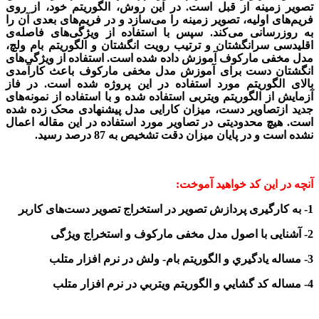
تصویر زمینه از قبل است. در این روش، الگوریتم خود، از روی
فریم‌های اولیه، تصویر زمینه را می‌سازد و در فریم‌های بعدی آن را
به روزرسانی می‌کند. سپس با استفاده از ویژگی‌های فاصله‌ی
اقلیدسی سرانگشتان و ترتیب رویت انگشتان و الگوریتم بام ولچ،
مدل مخفی مارکوف
آموزش داده شده‌ است. استفاده از ویژگی‌های
انگشتان دست برای آموزش مدل مخفی مارکوف باعث کارآمدی
بالای الگوریتم مورد استفاده در این پروژه شده است. در فاز
آزمایش از الگوریتم ویتربی
استفاده شده و با استفاده از نمونه‌های
جدید ازتصاویر دست، میزان کارایی مدل پیشنهادی محک زده شده
است.
هیچ محدودیتی در تصاویر مورد استفاده در این مقاله اعمال
نشده است و در پایان میزان دقت تشخیص به 87 درصد رسید.
آنچه در این کد خواهید آموخت:
1-
به کارگیری پردازش تصویر در استخراج تصویر دست‌های
کاربر
2- آشنایی با اصول مدل مخفی مارکوف و استخراج ویژگی
3-
مساله يادگيري و الگوريتم بام- ولش
در نرم افزار متلب
4- مساله کد گشايي و الگوريتم ويتربي در نرم افزار متلب