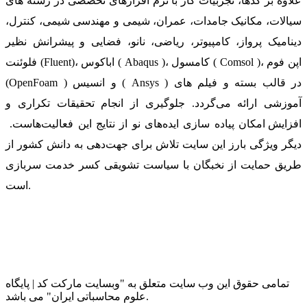
علاوه بر کدها، تجربیات کار با نرم افزارهای تخصصی در رشته های
سیالات، مکانیک جامدات، عمران، شیمی و مهندسی شیمی، کنترل،
دینامیک پرواز، کامپیوتر، ریاضی، نانو، فضایی و پیشرانش نظیر
فلوئنت (Fluent)، اباکوس ( Abaqus )، کامسول ( Comsol )، اپن فوم
(OpenFoam ) و انسیس ( Ansys ) در قالب بسته‌ و فیلم های
آموزشی ارائه می‌گردد. جلوگیری از انجام تحقیقات تکراری و
افزایش امکان پیاده سازی ایده‌های نو از نتایج این فعالیت‌هاست.
دیگر ویژگی بارز این سایت تلاش برای جهت‌دهی به دانش کشور از
طریق حمایت از نخبگان با سیاست تشویقی کسر خدمت سربازی
است.
تمامی حقوق این وب سایت متعلق به "وبسایت مارکت کد | پایگاه
علوم محاسباتی ایران" می باشد.