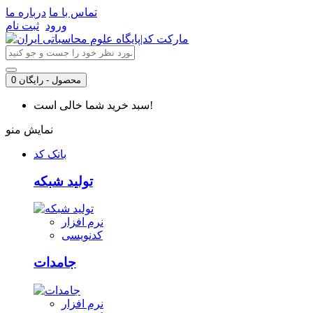
تماس با ما
درباره ما
ورود
ثبت نام
0 محصول - رایگان
سبد خرید شما خالی است!
نمایش منو
بانک کد
تولید شبکه
نرم افزار
کدنویسی
جامدات
نرم افزار