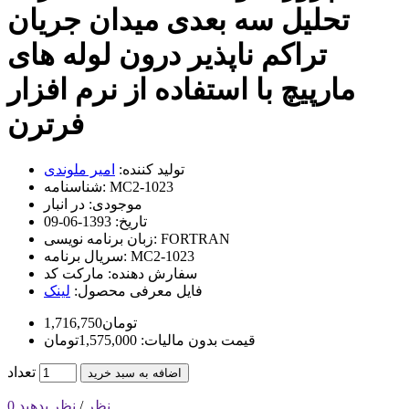
تحلیل سه بعدی میدان جریان
تراکم ناپذیر درون لوله های
مارپیچ با استفاده از نرم افزار
فرترن
تولید کننده:
امیر ملوندی
MC2-1023
شناسنامه:
موجودی:
در انبار
تاریخ:
1393-06-09
FORTRAN
زبان برنامه نویسی:
MC2-1023
سریال برنامه:
سفارش دهنده:
مارکت کد
فایل معرفی محصول:
لینک
1,716,750تومان
قیمت بدون مالیات: 1,575,000تومان
تعداد
اضافه به سبد خرید
0 نظر
/
نظر بدهید