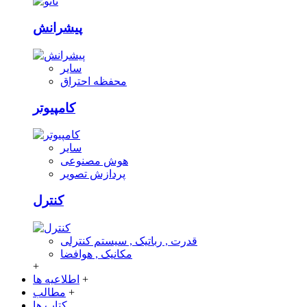
پیشرانش
سایر
محفظه احتراق
کامپیوتر
سایر
هوش مصنوعی
پردازش تصویر
کنترل
قدرت , رباتیک , سیستم کنترلی
مکانیک , هوافضا
+
+
اطلاعیه ها
+
مطالب
کتاب ها