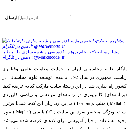
برای عضویت در خبرنامه ایمیل خود را وارد نمایید
ارسال
مشاوره، اصلاح، انجام پروژه، کدنویسی و شبیه سازی - ارتباط با
ادمین در تلگرام: @Marketcode_ir
پایگاه علوم محاسباتی ایران با حمایت معاونت علمی وفناوری
ریاست جمهوری در سال 1392 با هدف توسعه علوم محاسباتی در
کشور راه اندازی شد. در این راستا، سایت مارکت کد به عرضه کدها
(برنامه‌های) کامپیوتری در رشته‌های مهندسی و ریاضی کاربردی
می‌پردازد. زبان این کدها عمدتا فرترن ( Fortran )، متلب ( Matlab )،
میپل ( Maple ) یا سی ( C ) است. ویژگی منحصر بفرد این سایت
وجود مستندات و فیلم آموزشی برای کدهای عرضه شده می‌باشد.