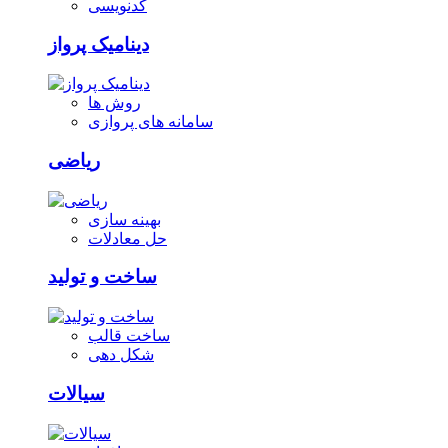
کدنویسی
دینامیک پرواز
روش ها
سامانه های پروازی
ریاضی
بهینه سازی
حل معادلات
ساخت و تولید
ساخت قالب
شکل دهی
سیالات