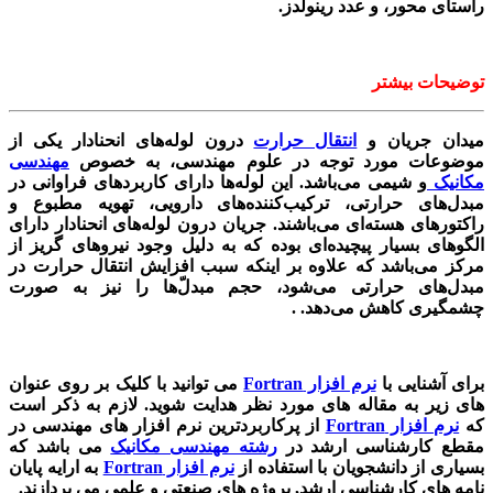
راستای محور، و عدد رینولدز.
توضیحات بیشتر
میدان جریان و
انتقال حرارت
درون لوله‌های انحنادار یکی از
موضوعات مورد توجه در علوم مهندسی، به خصوص
مهندسی
مکانیک
و شیمی می‌باشد. این لوله‌ها دارای کاربرد‌های فراوانی در
مبدل‌های حرارتی،‌ ترکیب‌کننده‌های دارویی، تهویه مطبوع و
راکتورهای هسته‌ای می‌باشند. جریان درون لوله‌های انحنادار دارای
الگوهای بسیار پیچیده‌ای بوده که به دلیل وجود نیروهای گریز از
مرکز می‌باشد که علاوه بر اینکه سبب افزایش انتقال حرارت در
مبدل‌های حرارتی می‌شود، حجم مبدل‌ّها را نیز به صورت
چشمگیری کاهش می‌دهد. .
برای آشنایی با
نرم افزار Fortran
می توانید با کلیک بر روی عنوان
های زیر به مقاله های مورد نظر هدایت شوید. لازم به ذکر است
که
نرم افزار Fortran
از پرکاربردترین نرم افزار های مهندسی در
مقطع کارشناسی ارشد در
رشته مهندسی مکانیک
می باشد که
بسیاری از دانشجویان با استفاده از
نرم افزار Fortran
به ارایه پایان
نامه های کارشناسی ارشد, پروژه های صنعتی و علمی می پردازند.