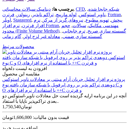
شبکه جابجا شده
,
,
CFD
,
برچسب ها:
دینامیک سیالات محاسباتی
,
Fortran
,
ناویر استوکس
,
لوله مارپیچ
,
تراکم ناپذیر
,
رینولدز
,
فرترن
پیچش
,
تهویه مطبوع
,
نیروهای گریز از مرکز
,
نرم
,
Staggered
,
اویلر
مهندسی مکانیک
,
سیالات
,
حجم
,
نرم افزار Fortran
افزار فرترن
,
گسسته سازی صریح
,
ترم جابجایی
,
,
محدود (Finite Volume Method)
گسسته سازی ضمنی
,
معادله غیر لزج اولر
,
گام زمانی
محصولات مرتبط
افزودن به لیست دلخواه
مقایسه این محصول
پروژه نرم افزار تحلیل جریان آرام مبتنی بر معادلات ناویر استوکس
دوبعدی تراکم پذیر بر روی ایرفویل با شبکه سازمان یافته نوع C و
O با استفاده از نرم افزارهای ++C و فرترن
آنچه در این برنامه ارایه گردیده است حل معادلات ناویر-استوکس دو
بعدی تراکم‌پذیر ناپایا با استفاد..
1,750,540تومان
قیمت بدون مالیات: 1,606,000تومان
اضافه به سبد خرید