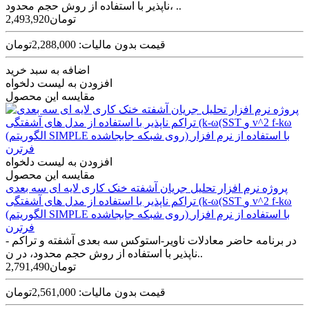
ناپذیر با استفاده از روش حجم محدود، ..
2,493,920تومان
قیمت بدون مالیات: 2,288,000تومان
اضافه به سبد خرید
افزودن به لیست دلخواه
مقایسه این محصول
افزودن به لیست دلخواه
مقایسه این محصول
پروژه نرم افزار تحلیل جریان آشفته خنک کاری لایه ای سه بعدی
تراکم ناپذیر با استفاده از مدل های آشفتگی (k-ω(SST و v^2 f-kω
(الگوریتم SIMPLE روی شبکه جابجاشده) با استفاده از نرم افزار
فرترن
در برنامه حاضر معادلات ناویر-استوکس سه­ بعدی آشفته و تراکم ­
ناپذیر با استفاده از روش حجم محدود، در ن..
2,791,490تومان
قیمت بدون مالیات: 2,561,000تومان