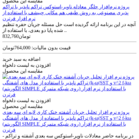
مقایسه این محصول
پروژه نرم‌افزار حلگر معادله ناویر-استوکس تراکم ناپذیر با تراکم
پذیری مصنوعی به روش طیفی هم مکانی چبیشف با استفاده از
نرم افزار فرترن
آنچه در این برنامه ارائه گردیده است حل مسئله جریان حفره تنظیم‌
شده پایا دو بعدی، با استفاده از ..
832,760تومان
قیمت بدون مالیات: 764,000تومان
اضافه به سبد خرید
افزودن به لیست دلخواه
مقایسه این محصول
افزودن به لیست دلخواه
مقایسه این محصول
پروژه نرم افزار تحلیل جریان آشفته خنک کاری لایه ای سه بعدی
تراکم ناپذیر با استفاده از مدل های آشفتگی (k-ω(SST و v^2 f-kω
(الگوریتم SIMPLE روی شبکه متمرکز) با استفاده از نرم افزار
فرترن
در برنامه حاضر معادلات ناویر-استوکس سه ­بعدی آشفته و تراکم ­