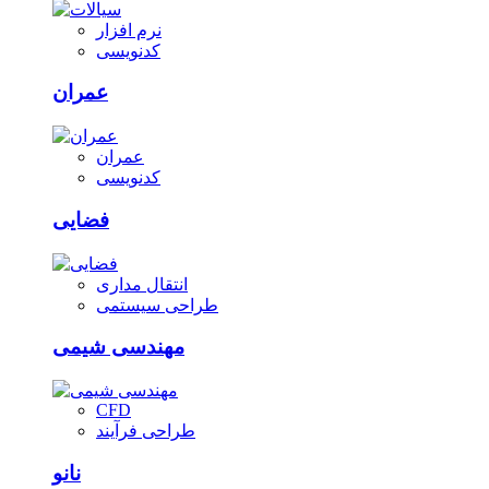
نرم افزار
کدنویسی
عمران
عمران
کدنویسی
فضایی
انتقال مداری
طراحی سیستمی
مهندسی شیمی
CFD
طراحی فرآیند
نانو