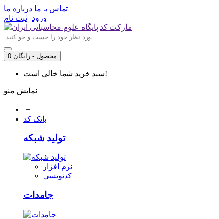
تماس با ما
درباره ما
ورود
ثبت نام
0 محصول - رایگان
سبد خرید شما خالی است!
نمایش منو
+
بانک کد
تولید شبکه
نرم افزار
کدنویسی
جامدات