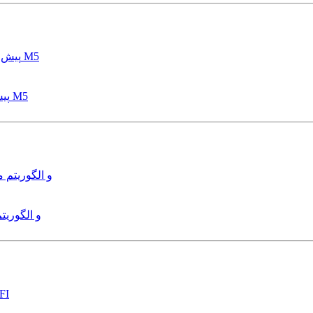
پیش بینی عمق آبشستگی پایه پل با استفاده از مدل درختی قواعد M5
هدایت و کنترل ربات زیرآب