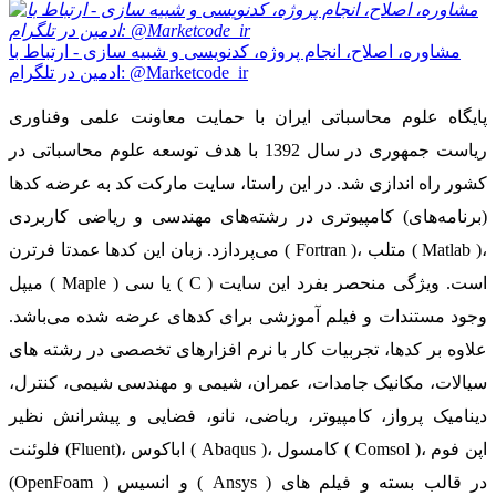
مشاوره، اصلاح، انجام پروژه، کدنویسی و شبیه سازی - ارتباط با
ادمین در تلگرام: @Marketcode_ir
پایگاه علوم محاسباتی ایران با حمایت معاونت علمی وفناوری
ریاست جمهوری در سال 1392 با هدف توسعه علوم محاسباتی در
کشور راه اندازی شد. در این راستا، سایت مارکت کد به عرضه کدها
(برنامه‌های) کامپیوتری در رشته‌های مهندسی و ریاضی کاربردی
می‌پردازد. زبان این کدها عمدتا فرترن ( Fortran )، متلب ( Matlab )،
میپل ( Maple ) یا سی ( C ) است. ویژگی منحصر بفرد این سایت
وجود مستندات و فیلم آموزشی برای کدهای عرضه شده می‌باشد.
علاوه بر کدها، تجربیات کار با نرم افزارهای تخصصی در رشته های
سیالات، مکانیک جامدات، عمران، شیمی و مهندسی شیمی، کنترل،
دینامیک پرواز، کامپیوتر، ریاضی، نانو، فضایی و پیشرانش نظیر
فلوئنت (Fluent)، اباکوس ( Abaqus )، کامسول ( Comsol )، اپن فوم
(OpenFoam ) و انسیس ( Ansys ) در قالب بسته‌ و فیلم های