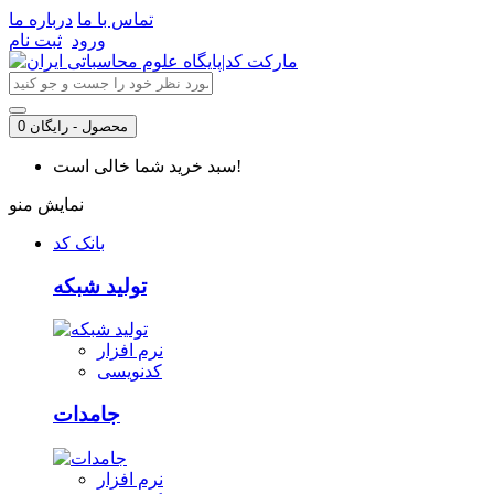
تماس با ما
درباره ما
ورود
ثبت نام
0 محصول - رایگان
سبد خرید شما خالی است!
نمایش منو
بانک کد
تولید شبکه
نرم افزار
کدنویسی
جامدات
نرم افزار