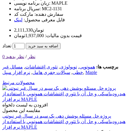
MAPLE
زبان برنامه نویسی:
MC2-1131
سریال برنامه:
سفارش دهنده:
مارکت کد
فایل معرفی محصول:
لینک
2,111,330تومان
قیمت بدون مالیات: 1,937,000تومان
تعداد
اضافه به سبد خرید
0 نظر
/
نظر بدهید
برچسب ها:
هموتوپی
,
توپولوژی
,
تئوری اغتشاشات
,
مسائل غیر
Maple
,
خطی
,
سیالات جفری هامل
,
نرم افزار میپل
محصولات مرتبط
افزودن به لیست دلخواه
مقایسه این محصول
پروژه حل مسئله پوشش دهی يک سيم در سيال غير نيوتنی
هيدروديناميکی و حل آن با تئوري اغتشاشات هموتوپي با استفاده از
نرم افزار MAPLE