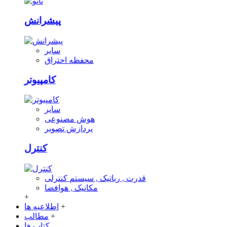
پیشرانش
سایر
محفظه احتراق
کامپیوتر
سایر
هوش مصنوعی
پردازش تصویر
کنترل
قدرت , رباتیک , سیستم کنترلی
مکانیک , هوافضا
+
+
اطلاعیه ها
+
مطالب
کتاب ها