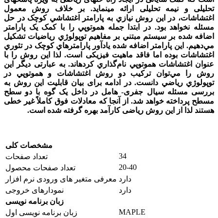
تحليلی و نيمه تحليلی ارائه می‫نمايد. بر خلاف روش معمول
اغتشاشات، در اين روش نيازي به پارامتر اغتشاشي کوچک در حل
مسئله نخواهد بود. در ابتدا جمله هموتوپي را با کمک يک پارامتر
اضافه شده بر سيستم مبتني بر مفاهيم توپولوژي رياضيات تشکيل
مي‌دهيم. اين پارامتر اضافه شده يادآور پارامترهاي کوچک در تئوري
اغتشاشات بوده اما فاقد ماهيت فيزيکی است. لذا اين روش را با
عنوان اغتشاشات هموتوپي نام‌گذاري کرده‫اند. به عبارتی ديگر اين
روش را مي‌توان ترکيب دو روش اغتشاشات و هموتوپي در
توپولوژي رياضي دانست. در ادامه برای بيان قابليت اين روش به
بررسی مسئله سيال جفری- هامل در داخل يک گوه با دو سطح
مسطح پرداخته خواهد شد. از آنجا که معادلات فوق کاملاً غير خطی
هستند لذا از اين روش رياضی کارآمد بهره گرفته شده است.
مشخصات کلی
34
تعداد صفحات
20-40
تعداد صفحات محصول
دارد
معرفی متغیر های ورودی نرم افزار
دارد
نمودارهای خروجی
زبان برنامه نویسی
MAPLE
زبان برنامه نویسی اول