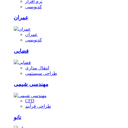
نرم افزار
کدنویسی
عمران
عمران
کدنویسی
فضایی
انتقال مداری
طراحی سیستمی
مهندسی شیمی
CFD
طراحی فرآیند
نانو