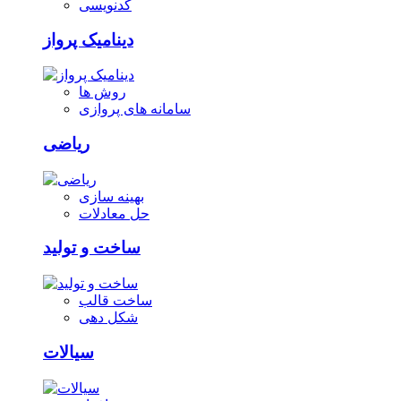
کدنویسی
دینامیک پرواز
روش ها
سامانه های پروازی
ریاضی
بهینه سازی
حل معادلات
ساخت و تولید
ساخت قالب
شکل دهی
سیالات