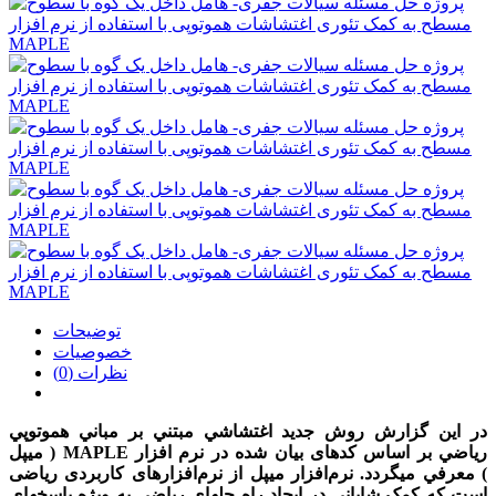
توضیحات
خصوصیات
نظرات (0)
در اين گزارش روش جديد اغتشاشي مبتني بر مباني هموتوپي
رياضي بر اساس کدهای بيان شده در نرم افزار MAPLE ( میپل
) معرفي مي‫گردد. نرم‌افزار ميپل از نرم‌افزارهای کاربردی رياضی
است که کمک شايانی در ايجاد راه حل‫های رياضی به ويژه پاسخ‫های