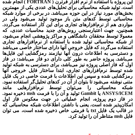
این پروژه
با استفاده از نرم افزار فرترن ( FORTRAN ) انجام شده
است.
تولید شبکه محاسباتی برای تحلیل‌های عددی یکی از مهمترین
بخش‌های مورد نیاز در این حوزه می‌باشد. در برخی از موارد شبکه
محاسباتی توسط کدهای متن باز موجود تولید می‌شود ولی در
مواردی هم از نرم‌افزارهای تجاری برای این کار استفاده می‌گردد.
همچنین، جهت اعتبارسنجی روش‌های جدید محاسبات عددی، که
معمولا توسط محققان دانشگاهی و مراکز پژوهشی انجام می‌شود،
از شبکه محاسباتی تولید شده با استفاده از نرم‌افزارهای تجاری
استفاده می‌گردد که فایل خروجی آنها دارای ساختار خاصی می‌باشد
و دسترسی به اطلاعات درون آنها نیازمند رمزگشایی این فایل‌ها
می‌باشد. پروژه حاضر به طور کلی دارای دو فاز می‌باشد: در فاز
اول که فاز اصلی پروژه نیز می‌باشد، برای دسترسی به شبکه تولید
شده توسط نرم‌افزارهای تجاری، ابتدا ساختار فایل خروجی آنها
رمزگشایی شده و سپس این اطلاعات با فرمت خاصی در یک فایل
متنی نوشته می‌شود تا بتوان از آن در کدهای تحلیل‌گر استفاده نمود.
شبکه محاسباتی را می‌توان توسط نرم‌افزارهایی مانند
ANSYS/ICEM
یا
Gambit
تولید و آن را با فرمت msh ذخیره نمود.
در فاز دوم پروژه، انجام عملیاتی در جهت معکوس فاز اول
امکان‌پذیر شده است. یعنی با داشتن اطلاعات شبکه محاسباتی که
در قالب یک فایل
txt
با فرمتی خاص ذخیره شده است، می توان
فایل msh متناظر آن را تولید کرد.