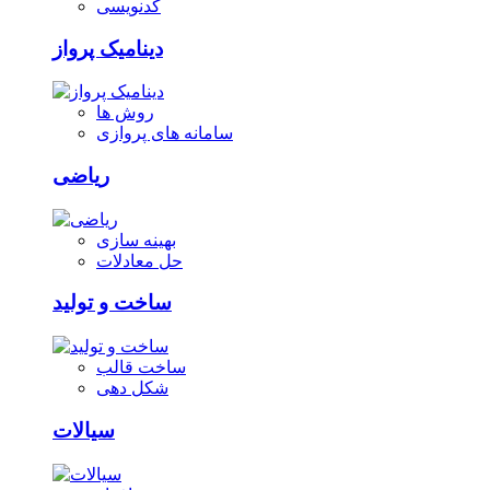
کدنویسی
دینامیک پرواز
روش ها
سامانه های پروازی
ریاضی
بهینه سازی
حل معادلات
ساخت و تولید
ساخت قالب
شکل دهی
سیالات