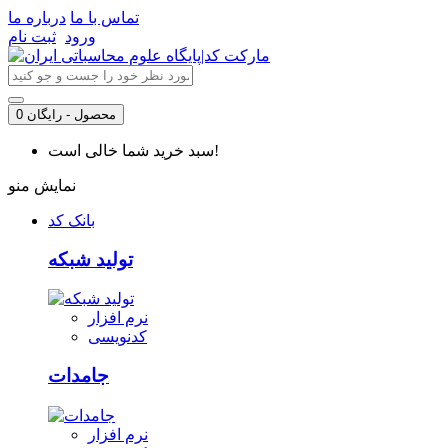
تماس با ما
درباره ما
ورود
ثبت نام
0 محصول - رایگان
سبد خرید شما خالی است!
نمایش منو
بانک کد
تولید شبکه
نرم افزار
کدنویسی
جامدات
نرم افزار