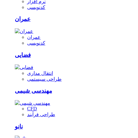
نرم افزار
کدنویسی
عمران
عمران
کدنویسی
فضایی
انتقال مداری
طراحی سیستمی
مهندسی شیمی
CFD
طراحی فرآیند
نانو