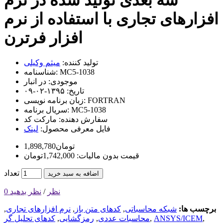
افزارهای تجاری با استفاده از نرم
افزار فرترن
تولید کننده:
میثم وکیلی
MC5-1038
شناسنامه:
موجودی:
در انبار
تاریخ:
۱۳۹۵-۰۲-۰۹
FORTRAN
زبان برنامه نویسی:
MC5-1038
سریال برنامه:
سفارش دهنده:
مارکت کد
فایل معرفی محصول:
لینک
1,898,780تومان
قیمت بدون مالیات: 1,742,000تومان
تعداد
اضافه به سبد خرید
0 نظر
/
نظر بدهید
برچسب ها:
شبکه محاسباتی
,
کدهای متن باز
,
نرم افزارهای تجاری
,
,
ANSYS/ICEM
,
محاسبات عددی
,
رمزگشایی
,
کدهای تحلیل گر