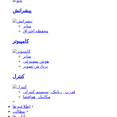
پیشرانش
سایر
محفظه احتراق
کامپیوتر
سایر
هوش مصنوعی
پردازش تصویر
کنترل
قدرت , رباتیک , سیستم کنترلی
مکانیک , هوافضا
+
+
اطلاعیه ها
+
مطالب
کتاب ها