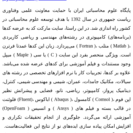
پایگاه علوم محاسباتی ایران با حمایت معاونت علمی وفناوری
ریاست جمهوری در سال 1392 با هدف توسعه علوم محاسباتی در
کشور راه اندازی شد. در این راستا، سایت مارکت کد به عرضه کدها
(برنامه‌های) کامپیوتری در رشته‌های مهندسی و ریاضی کاربردی
می‌پردازد. زبان این کدها عمدتا فرترن ( Fortran )، متلب ( Matlab )،
میپل ( Maple ) یا سی ( C ) است. ویژگی منحصر بفرد این سایت
وجود مستندات و فیلم آموزشی برای کدهای عرضه شده می‌باشد.
علاوه بر کدها، تجربیات کار با نرم افزارهای تخصصی در رشته های
سیالات، مکانیک جامدات، عمران، شیمی و مهندسی شیمی، کنترل،
دینامیک پرواز، کامپیوتر، ریاضی، نانو، فضایی و پیشرانش نظیر
فلوئنت (Fluent)، اباکوس ( Abaqus )، کامسول ( Comsol )، اپن فوم
(OpenFoam ) و انسیس ( Ansys ) در قالب بسته‌ و فیلم های
آموزشی ارائه می‌گردد. جلوگیری از انجام تحقیقات تکراری و
افزایش امکان پیاده سازی ایده‌های نو از نتایج این فعالیت‌هاست.