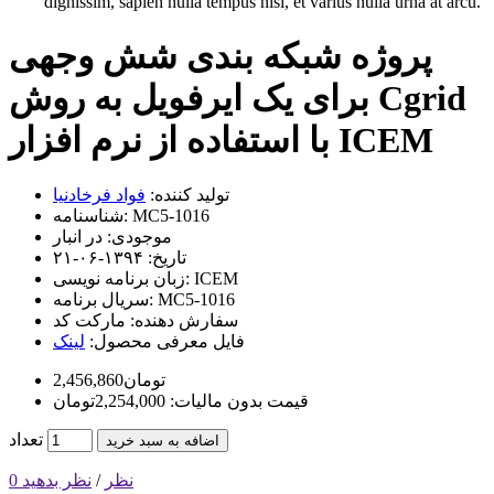
dignissim, sapien nulla tempus nisi, et varius nulla urna at arcu.
پروژه شبکه بندی شش وجهی
برای یک ایرفویل به روش Cgrid
با استفاده از نرم افزار ICEM
تولید کننده:
فواد فرخادنیا
MC5-1016
شناسنامه:
موجودی:
در انبار
تاریخ:
۱۳۹۴-۰۶-۲۱
ICEM
زبان برنامه نویسی:
MC5-1016
سریال برنامه:
سفارش دهنده:
مارکت کد
فایل معرفی محصول:
لینک
2,456,860تومان
قیمت بدون مالیات: 2,254,000تومان
تعداد
اضافه به سبد خرید
0 نظر
/
نظر بدهید