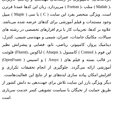
می‌پردازد. زبان این کدها عمدتا فرترن ( Fortran )، متلب ( Matlab )،
میپل ( Maple ) یا سی ( C ) است. ویژگی منحصر بفرد این سایت
وجود مستندات و فیلم آموزشی برای کدهای عرضه شده می‌باشد.
علاوه بر کدها، تجربیات کار با نرم افزارهای تخصصی در رشته های
سیالات، مکانیک جامدات، عمران، شیمی و مهندسی شیمی، کنترل،
دینامیک پرواز، کامپیوتر، ریاضی، نانو، فضایی و پیشرانش نظیر
فلوئنت (Fluent)، اباکوس ( Abaqus )، کامسول ( Comsol )، اپن فوم
(OpenFoam ) و انسیس ( Ansys ) در قالب بسته‌ و فیلم های
آموزشی ارائه می‌گردد. جلوگیری از انجام تحقیقات تکراری و
افزایش امکان پیاده سازی ایده‌های نو از نتایج این فعالیت‌هاست.
دیگر ویژگی بارز این سایت تلاش برای جهت‌دهی به دانش کشور از
طریق حمایت از نخبگان با سیاست تشویقی کسر خدمت سربازی
است.