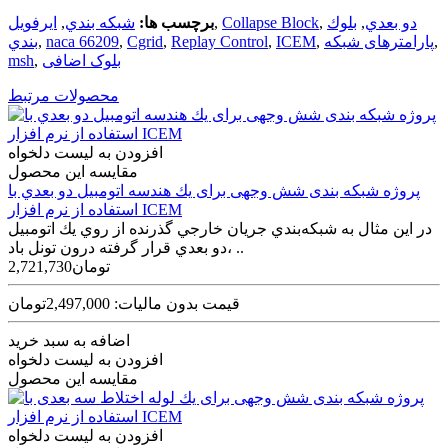
دو بعدي
,
بلوك
,
Collapse Block
,
برچسب ها:
شبكه بندي
,
ایرفویل
,
پارامترهای شبکه
,
ICEM
,
Replay Control
,
Cgrid
,
naca 66209
,
بندي
بلوک اضافی
,
msh
محصولات مرتبط
افزودن به لیست دلخواه
مقایسه این محصول
پروژه شبکه بندی شش وجهی برای يك هندسه اتومبيل دو بعدي با
استفاده از نرم افزار ICEM
در اين مثال به شبكه‌بندي جريان خارجي گذرنده از روي يك اتومبيل
دو بعدي قرار گرفته درون تونل باد، ..
2,721,730تومان
قیمت بدون مالیات: 2,497,000تومان
اضافه به سبد خرید
افزودن به لیست دلخواه
مقایسه این محصول
افزودن به لیست دلخواه