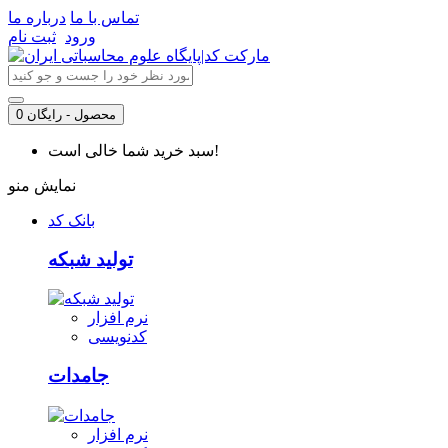
تماس با ما
درباره ما
ورود
ثبت نام
0 محصول - رایگان
سبد خرید شما خالی است!
نمایش منو
بانک کد
تولید شبکه
نرم افزار
کدنویسی
جامدات
نرم افزار