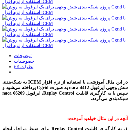
توضیحات
خصوصیات
نظرات (0)
در این مثال آموزشی،
با استفاده از نرم افزار ICEM
به شبکه‌بندی
شش وجهی ایرفویل
naca 4412
به صورت
Cgrid
پرداخته می‌شود و
سپس با به‌ کارگیری قابلیت
Replay Control
، ایرفویل
naca 66209
شبکه‌بندی می‌گردد.
آنچه در این مثال خواهید آموخت:
۱- به کارگیری قابلیت Replay Control برای ضبط مراحل انجام