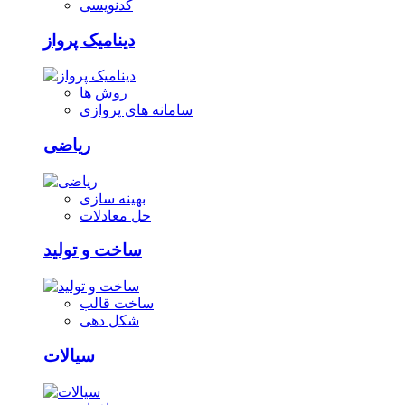
کدنویسی
دینامیک پرواز
روش ها
سامانه های پروازی
ریاضی
بهینه سازی
حل معادلات
ساخت و تولید
ساخت قالب
شکل دهی
سیالات