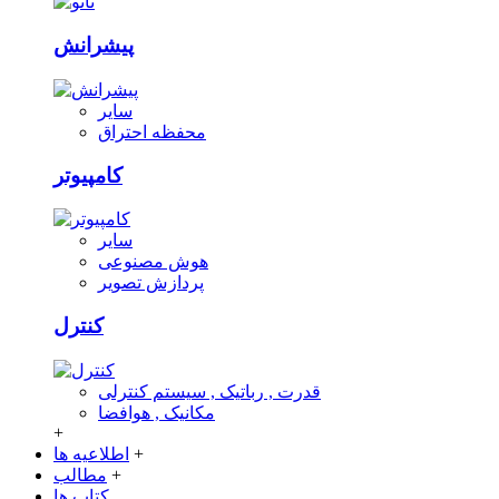
پیشرانش
سایر
محفظه احتراق
کامپیوتر
سایر
هوش مصنوعی
پردازش تصویر
کنترل
قدرت , رباتیک , سیستم کنترلی
مکانیک , هوافضا
+
+
اطلاعیه ها
+
مطالب
کتاب ها