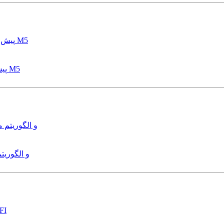
پیش بینی عمق آبشستگی پایه پل با استفاده از مدل درختی قواعد M5
هدایت و کنترل ربات زیرآب