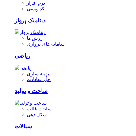
نرم افزار
کدنویسی
دینامیک پرواز
روش ها
سامانه های پروازی
ریاضی
بهینه سازی
حل معادلات
ساخت و تولید
ساخت قالب
شکل دهی
سیالات