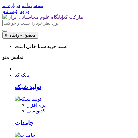
تماس با ما
درباره ما
ورود
ثبت نام
0 محصول - رایگان
سبد خرید شما خالی است!
نمایش منو
+
بانک کد
تولید شبکه
نرم افزار
کدنویسی
جامدات