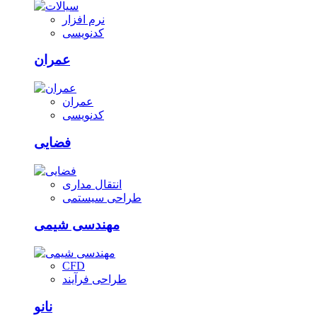
نرم افزار
کدنویسی
عمران
عمران
کدنویسی
فضایی
انتقال مداری
طراحی سیستمی
مهندسی شیمی
CFD
طراحی فرآیند
نانو