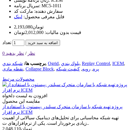
ICEM
زبان برنامه نویسی:
MC5-1011
سریال برنامه:
سفارش دهنده:
مارکت کد
فایل معرفی محصول:
لینک
2,193,080تومان
قیمت بدون مالیات: 2,012,000تومان
تعداد
اضافه به سبد خرید
0 نظر
/
نظر بدهید
,
ICEM
,
Replay Control
,
بلوك بندي
,
Ogrid
,
برچسب ها:
شبكه بندي
پره
,
رویه
,
کیفیت شبکه
,
Collapse Block
,
نقطه مادی
محصولات مرتبط
افزودن به لیست دلخواه
مقایسه این محصول
پروژه تهیه شبکه با سازمان متحرک سیلندر -پیستون با استفاده از
نرم افزار ICEM
تهیه شبکه محاسباتی برای تحلیل‌های دینامیک سیالاتی از اهمیت
زیادی برخوردار است. یکی از نرم‌افزارهای ت..
2,048,110تومان