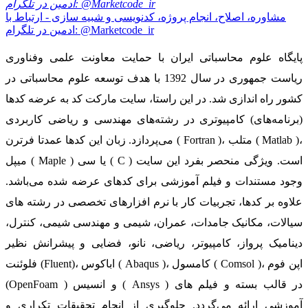
مشاوره، اصلاح، انجام پروژه، کدنویسی و شبیه سازی - ارتباط با
ادمین در تلگرام: @Marketcode_ir
پایگاه علوم محاسباتی ایران با حمایت معاونت علمی وفناوری
ریاست جمهوری در سال 1392 با هدف توسعه علوم محاسباتی در
کشور راه اندازی شد. در این راستا، سایت مارکت کد به عرضه کدها
(برنامه‌های) کامپیوتری در رشته‌های مهندسی و ریاضی کاربردی
می‌پردازد. زبان این کدها عمدتا فرترن ( Fortran )، متلب ( Matlab )،
میپل ( Maple ) یا سی ( C ) است. ویژگی منحصر بفرد این سایت
وجود مستندات و فیلم آموزشی برای کدهای عرضه شده می‌باشد.
علاوه بر کدها، تجربیات کار با نرم افزارهای تخصصی در رشته های
سیالات، مکانیک جامدات، عمران، شیمی و مهندسی شیمی، کنترل،
دینامیک پرواز، کامپیوتر، ریاضی، نانو، فضایی و پیشرانش نظیر
فلوئنت (Fluent)، اباکوس ( Abaqus )، کامسول ( Comsol )، اپن فوم
(OpenFoam ) و انسیس ( Ansys ) در قالب بسته‌ و فیلم های
آموزشی ارائه می‌گردد. جلوگیری از انجام تحقیقات تکراری و