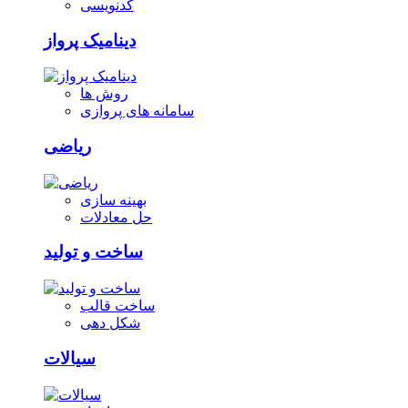
کدنویسی
دینامیک پرواز
روش ها
سامانه های پروازی
ریاضی
بهینه سازی
حل معادلات
ساخت و تولید
ساخت قالب
شکل دهی
سیالات