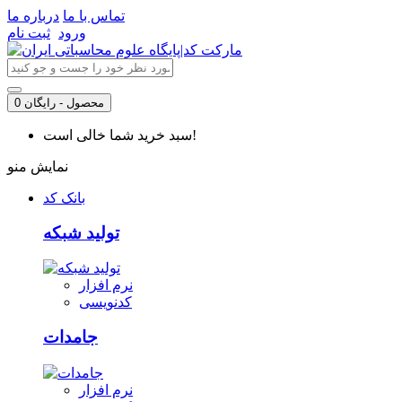
تماس با ما
درباره ما
ورود
ثبت نام
0 محصول - رایگان
سبد خرید شما خالی است!
نمایش منو
بانک کد
تولید شبکه
نرم افزار
کدنویسی
جامدات
نرم افزار