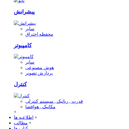
پیشرانش
سایر
محفظه احتراق
کامپیوتر
سایر
هوش مصنوعی
پردازش تصویر
کنترل
قدرت , رباتیک , سیستم کنترلی
مکانیک , هوافضا
+
+
اطلاعیه ها
+
مطالب
کتاب ها