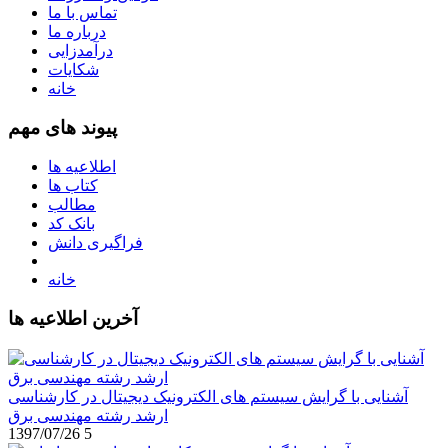
تماس با ما
درباره ما
درآمدزایی
شکایات
خانه
پیوند های مهم
اطلاعیه ها
کتاب ها
مطالب
بانک کد
فراگیری دانش
خانه
آخرین اطلاعیه ها
آشنایی با گرایش سیستم های الکترونیک دیجیتال در کارشناسی
ارشد رشته مهندسی برق
1397/07/26
5