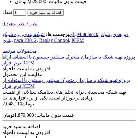
قیمت بدون مالیات: 2,628,000تومان
تعداد
اضافه به سبد خرید
0 نظر
/
نظر بدهید
دو بعدي
,
بلوك
,
Multiblock
,
پره شبکه‎ای
برچسب ها:
شبكه بندي
,
ICEM
,
Replay Control
,
naca 23012
,
بندي
محصولات مرتبط
افزودن به لیست دلخواه
مقایسه این محصول
پروژه تهیه شبکه با سازمان متحرک سیلندر -پیستون با استفاده از
نرم افزار ICEM
تهیه شبکه محاسباتی برای تحلیل‌های دینامیک سیالاتی از اهمیت
زیادی برخوردار است. یکی از نرم‌افزارهای ت..
2,048,110تومان
قیمت بدون مالیات: 1,879,000تومان
اضافه به سبد خرید
افزودن به لیست دلخواه