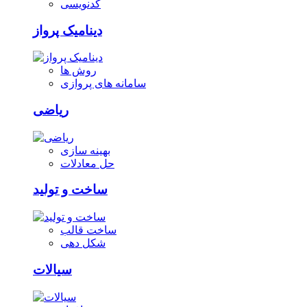
کدنویسی
دینامیک پرواز
روش ها
سامانه های پروازی
ریاضی
بهینه سازی
حل معادلات
ساخت و تولید
ساخت قالب
شکل دهی
سیالات