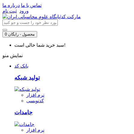
تماس با ما
درباره ما
ورود
ثبت نام
0 محصول - رایگان
سبد خرید شما خالی است!
نمایش منو
بانک کد
تولید شبکه
نرم افزار
کدنویسی
جامدات
نرم افزار