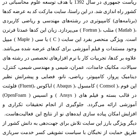
ریاست جمهوری در سال 1392 با هدف توسعه علوم محاسباتی در
کشور راه اندازی شد. در این راستا، سایت مارکت کد به عرضه کدها
(برنامه‌های) کامپیوتری در رشته‌های مهندسی و ریاضی کاربردی
می‌پردازد. زبان این کدها عمدتا فرترن ( Fortran )، متلب ( Matlab )،
میپل ( Maple ) یا سی ( C ) است. ویژگی منحصر بفرد این سایت
وجود مستندات و فیلم آموزشی برای کدهای عرضه شده می‌باشد.
علاوه بر کدها، تجربیات کار با نرم افزارهای تخصصی در رشته های
سیالات، مکانیک جامدات، عمران، شیمی و مهندسی شیمی، کنترل،
دینامیک پرواز، کامپیوتر، ریاضی، نانو، فضایی و پیشرانش نظیر
فلوئنت (Fluent)، اباکوس ( Abaqus )، کامسول ( Comsol )، اپن فوم
(OpenFoam ) و انسیس ( Ansys ) در قالب بسته‌ و فیلم های
آموزشی ارائه می‌گردد. جلوگیری از انجام تحقیقات تکراری و
افزایش امکان پیاده سازی ایده‌های نو از نتایج این فعالیت‌هاست.
دیگر ویژگی بارز این سایت تلاش برای جهت‌دهی به دانش کشور از
طریق حمایت از نخبگان با سیاست تشویقی کسر خدمت سربازی