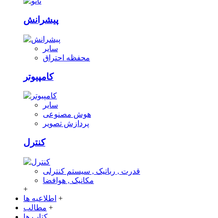
پیشرانش
سایر
محفظه احتراق
کامپیوتر
سایر
هوش مصنوعی
پردازش تصویر
کنترل
قدرت , رباتیک , سیستم کنترلی
مکانیک , هوافضا
+
+
اطلاعیه ها
+
مطالب
کتاب ها