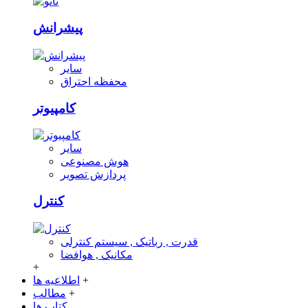
پیشرانش
سایر
محفظه احتراق
کامپیوتر
سایر
هوش مصنوعی
پردازش تصویر
کنترل
قدرت , رباتیک , سیستم کنترلی
مکانیک , هوافضا
+
+
اطلاعیه ها
+
مطالب
کتاب ها