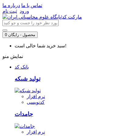
تماس با ما
درباره ما
ورود
ثبت نام
0 محصول - رایگان
سبد خرید شما خالی است!
نمایش منو
بانک کد
تولید شبکه
نرم افزار
کدنویسی
جامدات
نرم افزار