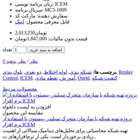
ICEM
زبان برنامه نویسی:
MC5-1009
سریال برنامه:
سفارش دهنده:
مارکت کد
فایل معرفی محصول:
لینک
2,013,230تومان
قیمت بدون مالیات: 1,847,000تومان
تعداد
اضافه به سبد خرید
0 نظر
/
نظر بدهید
Replay
,
برچسب ها:
شبكه بندي
,
لوله اختلاط
,
دو بعدي
,
بلوك بندي
کیفیت شبکه
,
Ogrid
,
آموزش
,
نقطه مادی
,
ICEM
,
Control
محصولات مرتبط
افزودن به لیست دلخواه
مقایسه این محصول
پروژه تهیه شبکه با سازمان متحرک سیلندر -پیستون با استفاده از
نرم افزار ICEM
تهیه شبکه محاسباتی برای تحلیل‌های دینامیک سیالاتی از اهمیت
زیادی برخوردار است. یکی از نرم‌افزارهای ت..