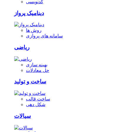
کدنویسی
دینامیک پرواز
روش ها
سامانه های پروازی
ریاضی
بهینه سازی
حل معادلات
ساخت و تولید
ساخت قالب
شکل دهی
سیالات