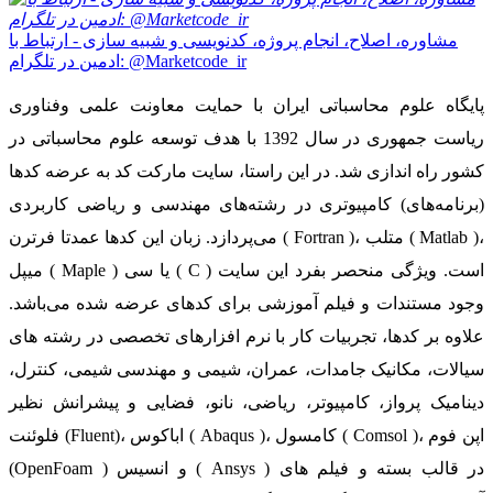
مشاوره، اصلاح، انجام پروژه، کدنویسی و شبیه سازی - ارتباط با
ادمین در تلگرام: @Marketcode_ir
پایگاه علوم محاسباتی ایران با حمایت معاونت علمی وفناوری
ریاست جمهوری در سال 1392 با هدف توسعه علوم محاسباتی در
کشور راه اندازی شد. در این راستا، سایت مارکت کد به عرضه کدها
(برنامه‌های) کامپیوتری در رشته‌های مهندسی و ریاضی کاربردی
می‌پردازد. زبان این کدها عمدتا فرترن ( Fortran )، متلب ( Matlab )،
میپل ( Maple ) یا سی ( C ) است. ویژگی منحصر بفرد این سایت
وجود مستندات و فیلم آموزشی برای کدهای عرضه شده می‌باشد.
علاوه بر کدها، تجربیات کار با نرم افزارهای تخصصی در رشته های
سیالات، مکانیک جامدات، عمران، شیمی و مهندسی شیمی، کنترل،
دینامیک پرواز، کامپیوتر، ریاضی، نانو، فضایی و پیشرانش نظیر
فلوئنت (Fluent)، اباکوس ( Abaqus )، کامسول ( Comsol )، اپن فوم
(OpenFoam ) و انسیس ( Ansys ) در قالب بسته‌ و فیلم های