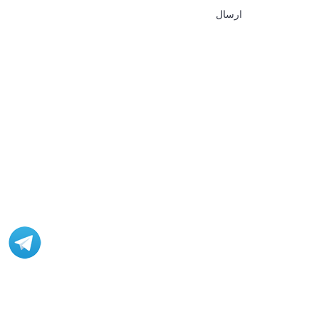
ارسال
مشاوره، اصلاح، انجام پروژه، کدنویسی و شبیه سازی - ارتباط با
ادمین در تلگرام: @Marketcode_ir