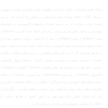
پایگاه علوم محاسباتی ایران با حمایت معاونت علمی وفناوری ریاست جمهوری
در سال 1392 با هدف توسعه علوم محاسباتی در کشور راه اندازی شد. در این
راستا، سایت مارکت کد به عرضه کدها (برنامه‌های) کامپیوتری در رشته‌های
مهندسی و ریاضی کاربردی می‌پردازد. زبان این کدها عمدتا فرترن ( Fortran )،
متلب ( Matlab )، میپل ( Maple ) یا سی ( C ) است. ویژگی منحصر بفرد این
سایت وجود مستندات و فیلم آموزشی برای کدهای عرضه شده می‌باشد. علاوه
بر کدها، تجربیات کار با نرم افزارهای تخصصی در رشته های سیالات، مکانیک
جامدات، عمران، شیمی و مهندسی شیمی، کنترل، دینامیک پرواز، کامپیوتر،
ریاضی، نانو، فضایی و پیشرانش نظیر فلوئنت (Fluent)، اباکوس ( Abaqus )،
کامسول ( Comsol )، اپن فوم (OpenFoam ) و انسیس ( Ansys ) در قالب
بسته‌ و فیلم های آموزشی ارائه می‌گردد. جلوگیری از انجام تحقیقات تکراری و
افزایش امکان پیاده سازی ایده‌های نو از نتایج این فعالیت‌هاست. دیگر ویژگی
بارز این سایت تلاش برای جهت‌دهی به دانش کشور از طریق حمایت از
نخبگان با سیاست تشویقی کسر خدمت سربازی است.