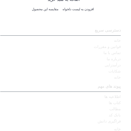
افزودن به لیست دلخواه
مقایسه این محصول
دسترسی سریع
خانه
قوانین و مقررات
تماس با ما
درباره ما
درآمدزایی
شکایات
خانه
پیوند های مهم
اطلاعیه ها
کتاب ها
مطالب
بانک کد
فراگیری دانش
خانه