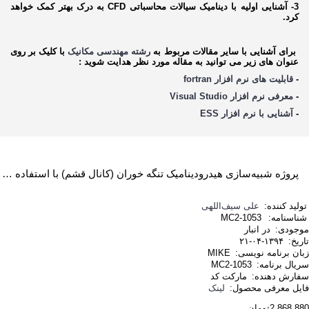
3- آشنایی اولیه با دینامیک سیالات محاسباتی CFD به درک بهتر کمک خواهد
کرد.
برای آشنایی با سایر مقالات مربوط به
رشته مهندسی مکانیک
با کلیک بر روی
عنوان های زیر می توانید به مقاله مورد نظر هدایت شوید :
-
قابلیت های نرم افزار fortran
-
معرفی نرم افزار Visual Studio
-
آشنایی با نرم افزار ESS
پروژه شبیه‌سازی هیدرودینامیک تنگه خوران (کانال قشم) با استفاده از مدل جریانی MIKE21 با استفاده از نرم افزار MIKE
تولید کننده:
علی سیف‌اللهی
شناسنامه:
MC2-1053
موجودی:
در انبار
تاریخ:
۱۳۹۴-۰۴-۲۱
زبان برنامه نویسی:
MIKE
سریال برنامه:
MC2-1053
سفارش دهنده:
مارکت کد
فایل معرفی محصول:
لینک
2,868,880تومان