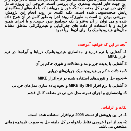
این جهت حایز اهمیت بیشتری برای بررسی است. خروجی این پروژه شامل
الگوی جریانی در کل مختصات تنگه خوران می‌باشد که با داده‌‌های ایستگاه‌های
پایش صحت‌سنجی شده است. نکته کلیدی در روند انجام این پژوهش،
آموزشی بودن آن است به طوری‌که روند اجرا به طور کامل در آن شرح داده
شده و می توان از آن به‌عنوان یک خودآموز سود جست، و با اجرای همین
فرایند و با استفاده از داده های جغرافیایی و هیدروگرافی مناطق مشابه
مدل‌های هیدرودینامیک را برای آن‌ها برپا نمود.
آنچه در این کد خواهید آموخت:
1- آشنایی با نرم‌افزارهای مدلسازی هیدرودینامیک دریاها و آبراه‌ها در نرم
افزار MIKE
2-آشنایی با پدیده جزر و مد و معادلات و تئوری حاکم بر آن
3-معادلات حاکم بر هیدرودینامیک جریان‌های دریایی
4-نحوه حل و تئوری‌های استفاده شده در نرم‌افزار MIKE
5-آشنایی با نرم افزار MIKE By DHI و نحوه پیاده سازی مدل‌های جریانی
6- پیاده‌سازی و اجرای نمونه مدل جریانی در منطقه کانال قشم
نکات و الزامات:
1- در این پژوهش از نسخه 2005 نرم‌افزار استفاده شده است.
2- بعد از اجرا خروجی نقاط دلخواه در کل دامنه حل به صورت تاریخچه زمانی
مشخص می‌باشد.