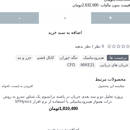
قیمت بدون مالیات: 2,632,000تومان
-
+
اضافه به سبد خرید
0 نظر
نظر بدهید
/
برچسب ها:
هیدرودینامیک
,
تنگه خوران
,
کانال قشم
,
جزر و مد
,
جریان های دریایی
,
MIKE21
,
CFD
محصولات مرتبط
مقایسه این محصول
افزودن به لیست دلخواه
پروژه تحلیل دو و سه بعدی جریان در پاشنه ترانسوم یک شناور تندرو به روش
ذرات هموار هیدرودینامیکی با استفاده از نرم افزار SPHysics
1,810,490تومان
اضافه به سبد خرید