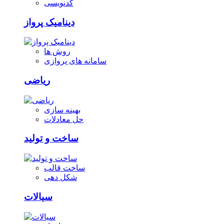
کدنویسی
دینامیک پرواز
روش ها
سامانه های پروازی
ریاضی
بهینه سازی
حل معادلات
ساخت و تولید
ساخت قالب
شکل دهی
سیالات