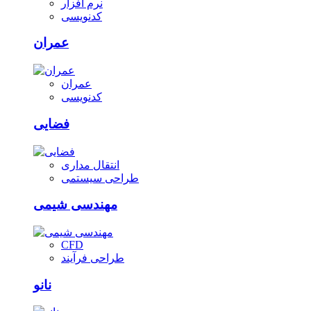
نرم افزار
کدنویسی
عمران
عمران
کدنویسی
فضایی
انتقال مداری
طراحی سیستمی
مهندسی شیمی
CFD
طراحی فرآیند
نانو