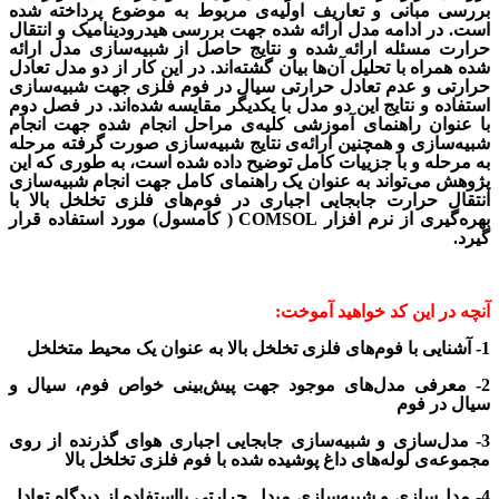
بررسی مبانی و تعاریف اولیه‌ی مربوط به موضوع پرداخته شده
است. در ادامه مدل ارائه‌ شده جهت بررسی هیدرودینامیک و انتقال
حرارت مسئله ارائه شده و نتایج حاصل از شبیه‌سازی مدل ارائه‌
شده همراه با تحلیل آن‌ها بیان گشته‌اند. در این کار از دو مدل تعادل
حرارتی و عدم تعادل حرارتی سیال در فوم فلزی جهت شبیه‌سازی
استفاده و نتایج این دو مدل با یکدیگر مقایسه شده‌اند. در فصل دوم
با عنوان راهنمای آموزشی کلیه‌ی مراحل انجام‌ شده جهت انجام
شبیه‌سازی و همچنین ارائه‌ی نتایج شبیه‌سازی صورت گرفته مرحله‌
به‌ مرحله و با جزییات کامل توضیح داده شده است، به‌ طوری‌ که این
پژوهش می‌تواند به‌ عنوان یک راهنمای کامل جهت انجام شبیه‌سازی
انتقال حرارت جابجایی اجباری در فوم‌های فلزی تخلخل بالا با
بهره‌گیری از نرم افزار COMSOL ( کامسول) مورد استفاده قرار
گیرد.
آنچه در این کد خواهید آموخت:
1- آشنایی با فوم‌های فلزی تخلخل بالا به عنوان یک محیط متخلخل
2- معرفی مدل‌های موجود جهت پیش‌بینی خواص فوم، سیال و
سیال در فوم
3-
مدل‌سازی و شبیه‌سازی جابجایی اجباری
هوای گذرنده از روی
مجموعه‌ی لوله‌های داغ پوشیده شده با فوم فلزی تخلخل بالا
4- مدل‌سازی و شبیه‌سازی
مبدل حرارتی
بااستفاده از
دیدگاه
تعادل