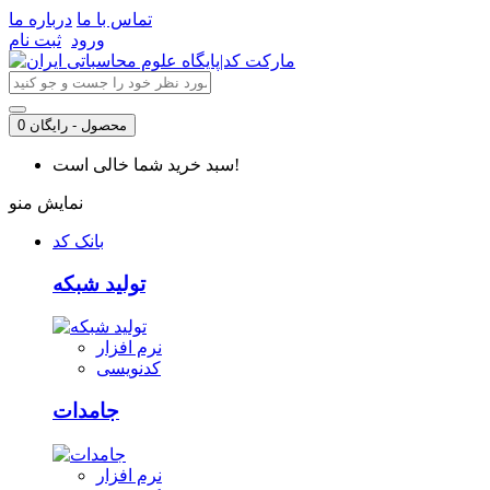
تماس با ما
درباره ما
ورود
ثبت نام
0 محصول - رایگان
سبد خرید شما خالی است!
نمایش منو
بانک کد
تولید شبکه
نرم افزار
کدنویسی
جامدات
نرم افزار