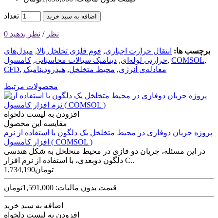
تعداد
اضافه به سبد خرید
0 نظر
/
نظر بدهید
برچسب ها:
انتقال حرارت اجباری
,
فوم فلزی تخلخل بالا
,
مبدل‌های
,
COMSOL
,
حرارتی لوله‌ای
,
دینامیک سیالات محاسباتی
,
کامسول
معادله‌ی انرژی
,
محیط متخلخل
,
هیدرودینامیک
,
CFD
محصولات مرتبط
افزودن به لیست دلخواه
مقایسه این محصول
پروژه جریان دوفازی در محیط متخلخل یک دلگون با استفاده از نرم
افزار کامسول ( COMSOL )
در این مسئله، جریان دو فازی در محیط متخلخل به شکل هندسی
دلگون دوبعدی، با استفاده از نرم افزار C..
1,734,190تومان
قیمت بدون مالیات: 1,591,000تومان
اضافه به سبد خرید
افزودن به لیست دلخواه