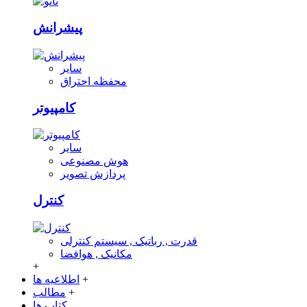
پیشرانش
سایر
محفظه احتراق
کامپیوتر
سایر
هوش مصنوعی
پردازش تصویر
کنترل
قدرت , رباتیک , سیستم کنترلی
مکانیک , هوافضا
+
+
اطلاعیه ها
+
مطالب
کتاب ها