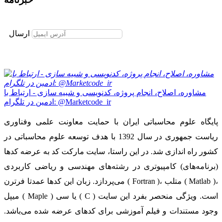
برای عضویت در خبرنامه ایمیل خود را وارد نمایید
ارسال
مشاوره، اصلاح، انجام پروژه، کدنویسی و شبیه سازی - ارتباط با
ادمین در تلگرام: @Marketcode_ir
پایگاه علوم محاسباتی ایران با حمایت معاونت علمی وفناوری
ریاست جمهوری در سال 1392 با هدف توسعه علوم محاسباتی در
کشور راه اندازی شد. در این راستا، سایت مارکت کد به عرضه کدها
(برنامه‌های) کامپیوتری در رشته‌های مهندسی و ریاضی کاربردی
می‌پردازد. زبان این کدها عمدتا فرترن ( Fortran )، متلب ( Matlab )،
میپل ( Maple ) یا سی ( C ) است. ویژگی منحصر بفرد این سایت
وجود مستندات و فیلم آموزشی برای کدهای عرضه شده می‌باشد.