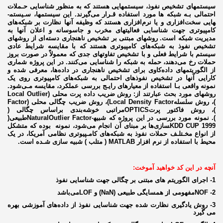
سیستم­های تشخیص نفوذ، سیستم­هایی هستند که به منظور شناسایی حـملات
احتمالی بـه شبکه­ ها مورد استفاده قـرار می‌­گیرند. این سیستم­ها، سـیستم­
هایی سخت­‌افزاری و یا نرم‌­افزاری هستند که وظیفه آنها نظارت بر شبکه­‌های
کامپیوتری جهت شناسایی فعالیت­های مخرب و جاسوسانه و اعلان آنها به
مدیریت شبکه است. روش­های مبتنی بر تشخیص ناهنجاری دسته­‌ای‌ از روش­های
تشخیص نفوذ به شبکه­‌های کامپیوتری هستند که با مقایسه شرایط عادی
سیستم با شرایط فعلی و با تشخیص تفاوت­های جدی که معمولاً در صورت بروز
حملات رخ می­‌دهند، حمله به شبکه را شناسایی می‌­کنند. در این پروژه شماری
از الگوریتم­های داده­‌کاوی برای تشخیص ناهنجاری در داده­‌ها، معرفی شده و
کارایی آنها در تشخیص نفوذ­های احتمالی به شبکه­‌های کامپیوتری روی یک
نمونه واقعی بـا استفاده از معیارهای رایـج بررسی عملکرد، مقایسه مـی‌­شود.
روش­های مورد بحث عبارتند از: روش ضریب داده پرت محلی (
Local Outlier
)، روش سلسله
Local Density Factor
)، روش ضریب چگالی محلی (
Factor
)، روش فاکتور پرت
OPTICS
مراتبی خوشه‌بندی براساس چگالی (
). نمونه مورد بررسی در این پروژه که شبیه­
NaturalOutlier Factor
طبیعی(
KDD CUP 1999
سازی­‌ها بر مبنای آن انجام می‌­شود، نمونه
بوده که متشکل
از انواع مخـتلـف حملات نفوذ به شبکه­‌های کامـپيوتری نظامی آمریکا، در يک
محيط با استفاده از نرم افزار MATLAB ( متلب ) شبيه سازی شـده است.
آنچه در این کد خواهید آموخت:
1- اجرای الگوریتم های مبتنی بر چگالی جهت شناسایی نفوذ
2-
NOF
مفهومی از همسایگی طبیعی (
NaN
)
و
LOF
می­‌باشد
3- روش یادگیری نظارت شده جهت شناسایی نفوذ از داده‌های آموزشی بهره
می گیرد