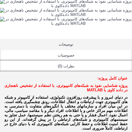
توضیحات
خصوصیات
نظرات (0)
عنوان کامل پروژه:
پروژه شناسایی نفوذ به شبکه‌های کامپیوتری، با استفاده از تشخیص ناهنجاری
در داده کاوی با MATLAB
در دنيای امروز و با پيشرفت روزافزون تکنولوژی، استفاده از کامپيوتر و شبکه­‌
های کامپيوتری جهت ارتباطات و انتقال اطلاعات، رونق چشمگيری يافته است.
در اين ميان افراد و سازمان­های مختلف با انگيزه­‌های متفاوت با دسترسی به
اطلاعات مهم مراکز خاص و يا اطلاعات افراد ديگر و با مقاصد سياسی، مالی،
اعمال نفوذ، اعمال فشار و يا حتی به هم ريختن نظم سيستم­ها، عمل تجاوز به
سيستم­های کامپيوتری و شبکه­‌های ارتباطی را در پيش گرفته­‌اند. از اين رو
حفظ امنيت اطلاعات و حفظ کارايی شبکه‌­های کامپيوتری که با دنيای خارج در
ارتباطند، کاملأ ضروری است.